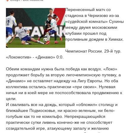
Перенесенный матч со
стадиона в Черкизово из-за
«судейской комнаты» Сухины
между двумя московскими
клубами прошел под
проливным дождем в Химках.
Чемпионат России. 29-й тур.
«Локомотив» - «Динамо» 0:0.
Обеим командам нужна была победа как воздух. «Локо»
продолжает борьбу за вторую лигочемпионскую путевку, а
«Динамо» не оставляет надежду на Лигу Европы. Но оба
коллектива остались практически «при своих». Нулевая
ничья ни в коей мере не поспособствовала продвижению к
цели.
И сваливать все на дождь, который «обложил» столицу и
ближайшее Подмосковье, ни красно-зеленым, ни бело-
голубым как то не комильфо. Непрекращающийся
практически сутки ливень конечно-же не способствует
созидательной игре, атакующему запалу и желанию