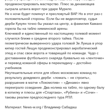
продемонстрировать мастерство. Плюс за динамовцев
сыграла штанга ворот при ударе Мурило.
Не к ночи будет помянут и пресловутый ВАР. Но в этот раз с
положительной стороны. Если бы не видеоповтор, судья
дерби Кукуян точно бы указал на центр, а фамилия Камано
горела бы на табло химкинской арены.
Ключевой и единственный по настоящему голевой момент
случился ближе к средине второго тайма. После
геометрически выверенного удара головой Зе Луиша в упор
кипер гостей Лещук продемонстрировал акробатический
этюд и спас свои ворота и товарищей по команде. Чудо с
доставанием футбольного снаряда буквально на «ленточке»
и перевод кожаной сферы в перекладину – достойно
учебников.
Неутешительные итоги для обеих московских команд по
результату дождевого дерби: «ломать – не строить»,
разрушение в матче «Локомотив» – «Динамо» явно
переиграло созидание. Два нолика на табло, по одному балу
в копилку и плюсы для «Спартака», «Рубина» и «Сочи» -
таковы реалии предпоследнего тура РПЛ.
Материал: News-w.org / Владимир Сабадаш