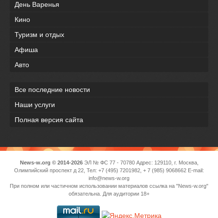
День Варенья
Кино
Туризм и отдых
Афиша
Авто
Все последние новости
Наши услуги
Полная версия сайта
News-w.org © 2014-2026
ЭЛ № ФС 77 - 70780 Адрес: 129110, г. Москва,
Олимпийский проспект д 22, Тел: +7 (495) 7201982, + 7 (985) 9068662 E-mail:
info@news-w.org
При полном или частичном использовании материалов ссылка на "News-w.org"
обязательна. Для аудитории 18+