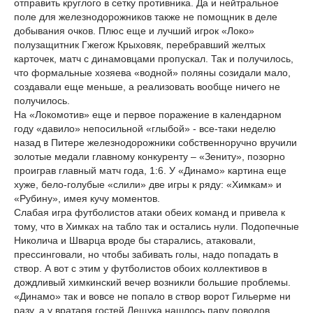
отправить круглого в сетку противника. Да и нейтральное
поле для железнодорожников также не помощник в деле
добывания очков. Плюс еще и лучший игрок «Локо»
полузащитник Гжегож Крыховяк, перебравший желтых
карточек, матч с динамовцами пропускал. Так и получилось,
что формальные хозяева «водной» поляны созидали мало,
создавали еще меньше, а реализовать вообще ничего не
получилось.
На «Локомотив» еще и первое поражение в календарном
году «давило» непосильной «глыбой» - все-таки неделю
назад в Питере железнодорожники собственноручно вручили
золотые медали главному конкуренту – «Зениту», позорно
проиграв главный матч года, 1:6. У «Динамо» картина еще
хуже, бело-голубые «слили» две игры к ряду: «Химкам» и
«Рубину», имея кучу моментов.
Слабая игра футболистов атаки обеих команд и привела к
тому, что в Химках на табло так и остались нули. Подопечные
Николича и Шварца вроде бы старались, атаковали,
прессинговали, но чтобы забивать голы, надо попадать в
створ. А вот с этим у футболистов обоих коллективов в
дождливый химкинский вечер возникли большие проблемы.
«Динамо» так и вовсе не попало в створ ворот Гильерме ни
разу, а у вратаря гостей Лещука нашлось пару поводов