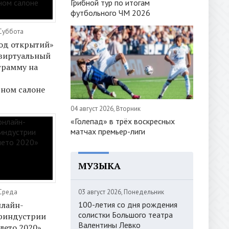
Грибной тур по итогам
футбольного ЧМ 2026
 Суббота
од открытий»
 виртуальный
грамму на
ном салоне
я
04 август 2026, Вторник
«Голепад» в трёх воскресных
матчах премьер-лиги
МУЗЫКА
03 август 2026, Понедельник
 Среда
100-летия со дня рождения
нлайн-
солистки Большого театра
уриндустрии
Валентины Левко
лето 2020»