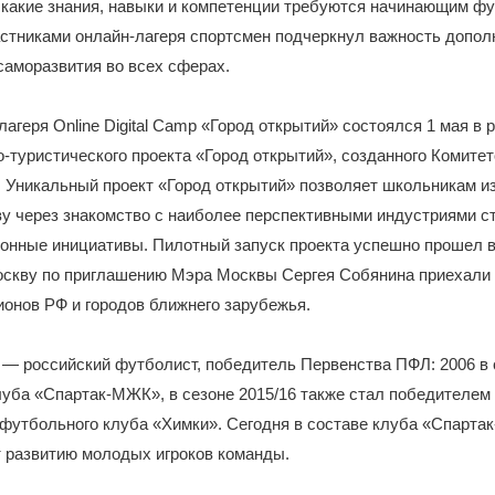
 какие знания, навыки и компетенции требуются начинающим ф
астниками онлайн-лагеря спортсмен подчеркнул важность допол
саморазвития во всех сферах.
лагеря Online Digital Camp «Город открытий» состоялся 1 мая в 
-туристического проекта «Город открытий», созданного Комитет
 Уникальный проект «Город открытий» позволяет школьникам из
у через знакомство с наиболее перспективными индустриями с
онные инициативы. Пилотный запуск проекта успешно прошел в
Москву по приглашению Мэра Москвы Сергея Собянина приехали
гионов РФ и городов ближнего зарубежья.
— российский футболист, победитель Первенства ПФЛ: 2006 в 
уба «Спартак-МЖК», в сезоне 2015/16 также стал победителем
футбольного клуба «Химки». Сегодня в составе клуба «Спартак
 развитию молодых игроков команды.