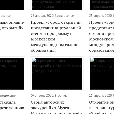
ресенье
26 апрель 2020, Воскресенье
25 апрель 2020,
ный онлайн-
Проект «Город открытий»
Проект «Гор
д открытий»
представит виртуальный
представит
стенд и программу на
стенд и про
Московском
Московском
международном салоне
международ
образования
образовани
Понедельник
07 апрель 2020, Вторник
15 апрель 2020,
 открыла
Серия авторских
Открытие о
 резиденцию
экскурсий от Музея
выставки т
Москвы доступны онлайн
«Знай наше: 