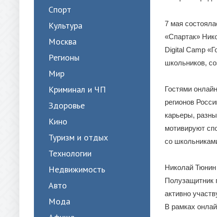
Спорт
7 мая состояла
Культура
«Спартак» Нико
Москва
Digital Camp «
Регионы
школьников, со
Мир
Криминал и ЧП
Гостями онлай
регионов Росси
Здоровье
карьеры, разны
Кино
мотивируют спо
Туризм и отдых
со школьниками
Технологии
Николай Тюнин 
Недвижимость
Полузащитник п
Авто
активно участв
Мода
В рамках онлай