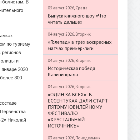
утболистам. В
05 август 2026, Среда
нительного
Выпуск книжного шоу «Что
читать дальше»
04 август 2026, Вторник
рамках
«Голепад» в трёх воскресных
ом по туризму
матчах премьер-лиги
 регионов
04 август 2026, Вторник
толицы и
Историческая победа
 январе 2020
Калининграда
 более 300
04 август 2026, Вторник
«ОДИН ЗА ВСЕХ»: В
ЕССЕНТУКАХ ДАЛИ СТАРТ
составе
ПЯТОМУ ЮБИЛЕЙНОМУ
 Первенства
ФЕСТИВАЛЮ
«ХРУСТАЛЬНЫЙ
-2» Николай
ИСТОЧНИКЪ»
03 август 2026, Понедельник