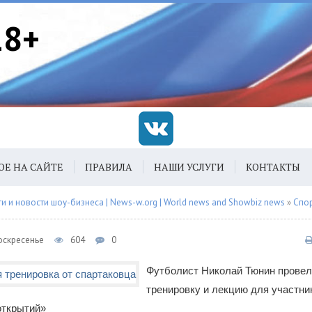
18+
ОЕ НА САЙТЕ
ПРАВИЛА
НАШИ УСЛУГИ
КОНТАКТЫ
 и новости шоу-бизнеса | News-w.org | World news and Showbiz news
»
Спо
Воскресенье
604
0
Футболист Николай Тюнин провел
тренировку и лекцию для участни
открытий»