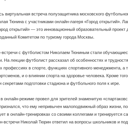
сь виртуальная встреча полузащитника московского футбольно
лая Тюнина с участниками онлайн-лагеря «Город открытий». Лаг
Город открытий» — это инновационный образовательный проект 
зданный Комитетом по туризму города Москвы.
н-встречи с футболистом Николаем Тюниным стали обучающиеся
и. На лекции футболист рассказал об особенностях и трудност
х профессиях в спорте, функциях спортивного менеджмента, а т
ртсменов, и о влиянии спорта на здоровье человека. Кроме того
 секретами подготовки стадиона и футбольного поля к игре.
в онлайн-режиме провел для зрителей знаменитую «спартаковс
ризнался, что ему непривычен малоподвижный образ жизни, по
ует в онлайн-тренировках со своими коллегами и тренируется с
н-встречи Николай Тюрин ответил на вопросы школьников и по