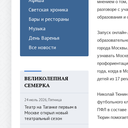
Афиша
мнением о том,
Светская хроника
разговоре с уч
образования и 
Бары и рестораны
Музыка
Запуск онлайн-
День Варенья
образовательно
Все новости
города Москвы.
узнавать Москв
профориентаци
года, когда в 
ВЕЛИКОЛЕПНАЯ
детей из 17 ре
СЕМЕРКА
Николай Тюнин 
24 июль 2026, Пятница
футбольного кл
Театр на Таганке первым в
ПФЛ в составе 
Москве открыл новый
Тюрин помогает
театральный сезон