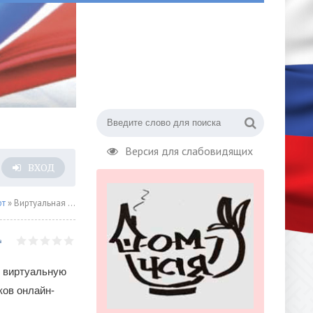
Версия для слабовидящих
ВХОД
рт
» Виртуальная тренировка от спартаковца
 виртуальную
ков онлайн-