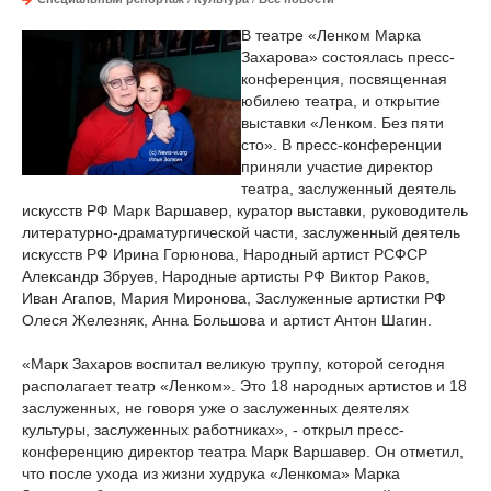
В театре «Ленком Марка
Захарова» состоялась пресс-
конференция, посвященная
юбилею театра, и открытие
выставки «Ленком. Без пяти
сто». В пресс-конференции
приняли участие директор
театра, заслуженный деятель
искусств РФ Марк Варшавер, куратор выставки, руководитель
литературно-драматургической части, заслуженный деятель
искусств РФ Ирина Горюнова, Народный артист РСФСР
Александр Збруев, Народные артисты РФ Виктор Раков,
Иван Агапов, Мария Миронова, Заслуженные артистки РФ
Олеся Железняк, Анна Большова и артист Антон Шагин.
«Марк Захаров воспитал великую труппу, которой сегодня
располагает театр «Ленком». Это 18 народных артистов и 18
заслуженных, не говоря уже о заслуженных деятелях
культуры, заслуженных работниках», - открыл пресс-
конференцию директор театра Марк Варшавер. Он отметил,
что после ухода из жизни худрука «Ленкома» Марка