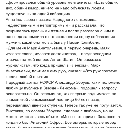
сформировался общий уровень менталитета: «Есть общих
дух, общий юмор, ничего не надо объяснять людям,
существуешь на одной вибрации».
Анна Большова назвала Народного ленкомовца
«единственным и неповторимым» и рассказала, что
покрывалась красными пятнами после разговора с ним и
навсегда запомнила в его исполнении сцену соблазнения
мужчин, какой она могла быть у Наоми Кэмпбелл.
«Для меня Марк Анатольевич, в первую очередь, маяк,
человек слова, человек достоинства», - предпоследним
отвечал на мой вопрос Антон Шагин. Он рассказал
журналистам, что когда пришел в «Ленком», Марк
Анатольевич, пожимая ему руку, сказал: «Это рукопожатие
крепче любой печати».
Народный артист РСФСР Александр Збруев, как и положено
любимцу публике и Звезде «Ленкома», подошел к вопросу
основательно. Он вспоминал, как впервые поднимался по
знаменитой ленкомовской лестнице 60 лет назад,
перешагивал две-три ступени. Теперь так уже не получается.
Выставка, по словам Збруева, сделана с любовью, но не
может вместить весь объем. «Мы все говорим о Захарове, а
когда-то был Анатолий Эфрос. Все актеры, которые перед