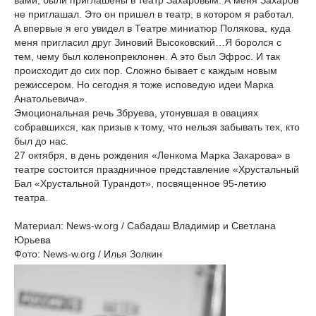
вами, были приглашены в театр Захаровым. А меня Захаров
не приглашал. Это он пришел в театр, в котором я работал.
А впервые я его увидел в Театре миниатюр Полякова, куда
меня пригласил друг Зиновий Высоковский…Я боролся с
тем, чему был коленопреклонен. А это был Эфрос. И так
происходит до сих пор. Сложно бывает с каждым новым
режиссером. Но сегодня я тоже исповедую идеи Марка
Анатольевича».
Эмоциональная речь Збруева, утонувшая в овациях
собравшихся, как призыв к тому, что нельзя забывать тех, кто
был до нас.
27 октября, в день рождения «Ленкома Марка Захарова» в
театре состоится праздничное представление «Хрустальный
Бал «Хрустальной Турандот», посвященное 95-летию
театра.
Материал: News-w.org / Сабадаш Владимир и Светлана
Юрьева
Фото: News-w.org / Илья Золкин