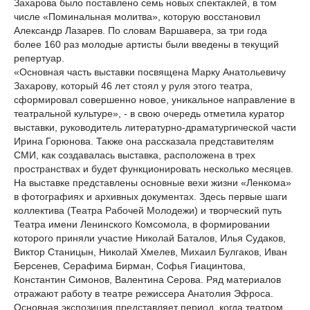
Захарова было поставлено семь новых спектаклей, в том
числе «Поминальная молитва», которую восстановил
Александр Лазарев. По словам Варшавера, за три года
более 160 раз молодые артисты были введены в текущий
репертуар.
«Основная часть выставки посвящена Марку Анатольевичу
Захарову, который 46 лет стоял у руля этого театра,
сформировал совершенно новое, уникальное направление в
театральной культуре», - в свою очередь отметила куратор
выставки, руководитель литературно-драматургической части
Ирина Горюнова. Также она рассказала представителям
СМИ, как создавалась выставка, расположена в трех
пространствах и будет функционировать несколько месяцев.
На выставке представлены основные вехи жизни «Ленкома»
в фотографиях и архивных документах. Здесь первые шаги
коллектива (Театра Рабочей Молодежи) и творческий путь
Театра имени Ленинского Комсомола, в формировании
которого приняли участие Николай Баталов, Илья Судаков,
Виктор Станицын, Николай Хмелев, Михаил Булгаков, Иван
Берсенев, Серафима Бирман, Софья Гиацинтова,
Константин Симонов, Валентина Серова. Ряд материалов
отражают работу в театре режиссера Анатолия Эфроса.
Основная экспозиция представляет период, когда театром