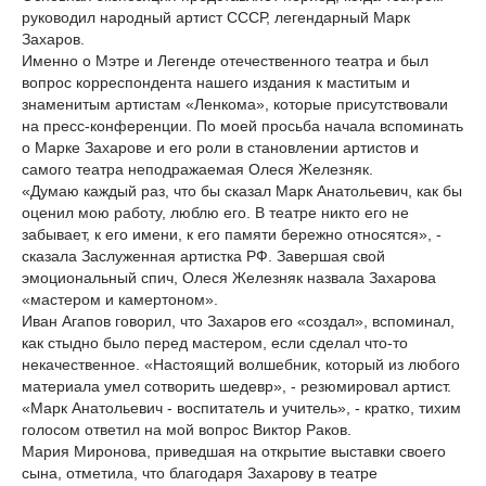
руководил народный артист СССР, легендарный Марк
Захаров.
Именно о Мэтре и Легенде отечественного театра и был
вопрос корреспондента нашего издания к маститым и
знаменитым артистам «Ленкома», которые присутствовали
на пресс-конференции. По моей просьба начала вспоминать
о Марке Захарове и его роли в становлении артистов и
самого театра неподражаемая Олеся Железняк.
«Думаю каждый раз, что бы сказал Марк Анатольевич, как бы
оценил мою работу, люблю его. В театре никто его не
забывает, к его имени, к его памяти бережно относятся», -
сказала Заслуженная артистка РФ. Завершая свой
эмоциональный спич, Олеся Железняк назвала Захарова
«мастером и камертоном».
Иван Агапов говорил, что Захаров его «создал», вспоминал,
как стыдно было перед мастером, если сделал что-то
некачественное. «Настоящий волшебник, который из любого
материала умел сотворить шедевр», - резюмировал артист.
«Марк Анатольевич - воспитатель и учитель», - кратко, тихим
голосом ответил на мой вопрос Виктор Раков.
Мария Миронова, приведшая на открытие выставки своего
сына, отметила, что благодаря Захарову в театре