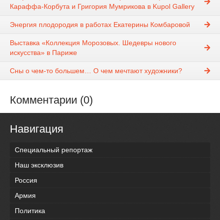
Караффа-Корбута и Григория Мумрикова в Kupol Gallery
Энергия плодородия в работах Екатерины Комбаровой
Выставка «Коллекция Морозовых. Шедевры нового
искусства» в Париже
Сны о чем-то большем… О чем мечтают художники?
Комментарии (0)
Навигация
Специальный репортаж
Наш эксклюзив
Россия
Армия
Политика