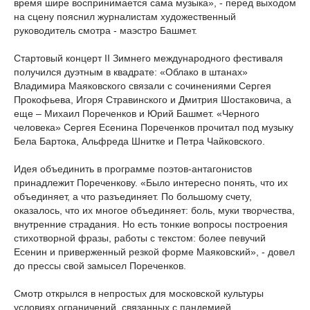
время шире воспринимается сама музыка», - перед выходом
на сцену пояснил журналистам художественный
руководитель смотра - маэстро Башмет.
Стартовый концерт II Зимнего международного фестиваля
получился дуэтным в квадрате: «Облако в штанах»
Владимира Маяковского связали с сочинениями Сергея
Прокофьева, Игоря Стравинского и Дмитрия Шостаковича, а
еще – Михаил Пореченков и Юрий Башмет. «Черного
человека» Сергея Есенина Пореченков прочитал под музыку
Бела Бартока, Альфреда Шнитке и Петра Чайковского.
Идея объединить в программе поэтов-антагонистов
принадлежит Пореченкову. «Было интересно понять, что их
объединяет, а что разъединяет. По большому счету,
оказалось, что их многое объединяет: боль, муки творчества,
внутренние страдания. Но есть тонкие вопросы построения
стихотворной фразы, работы с текстом: более певучий
Есенин и приверженный резкой форме Маяковский», - довел
до прессы свой замысел Пореченков.
Смотр открылся в непростых для московской культуры
условиях ограничений, связанных с пандемией