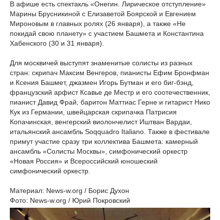
В афише есть спектакль «Онегин. Лирическое отступление»
Марины Брусникиной с Елизаветой Боярской и Евгением
Мироновым в главных ролях (26 января), а также «Не
покидай свою планету» с участием Башмета и Константина
Хабенского (30 и 31 января).
Для москвичей выступят знаменитые солисты из разных
стран: скрипач Максим Венгеров, пианисты Ефим Бронфман
и Ксения Башмет, джазмен Игорь Бутман и его биг-бэнд,
французский арфист Ксавье де Местр и его соотечественник,
пианист Давид Фрай, баритон Маттиас Герне и гитарист Нико
Кук из Германии, швейцарская скрипачка Патрисия
Копачинская, венгерский виолончелист Иштван Вардаи,
итальянский ансамбль Soqquadro Italiano. Также в фестивале
примут участие сразу три коллектива Башмета: камерный
ансамбль «Солисты Москвы», симфонический оркестр
«Новая Россия» и Всероссийский юношеский
симфонический оркестр.
Материал: News-w.org / Борис Духон
Фото: News-w.org / Юрий Покровский