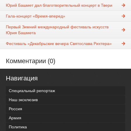
Юрий Башмет дал благотворительный концерт в Твери
Гала-концерт «Время-вперед»
Первый Зимний международный фестиваль искусств
Юрия Башмета
Фестиваль «Декабрьские вечера Святослава Рихтера»
Комментарии (0)
Навигация
Специальный репортаж
Наш эксклюзив
Россия
Армия
Политика