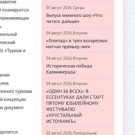
развития
05 август 2026, Среда
м планируется
Выпуск книжного шоу «Что
, принимающих
читать дальше»
,
04 август 2026, Вторник
ональной
«Голепад» в трёх воскресных
ический
матчах премьер-лиги
01 «Туризм и
04 август 2026, Вторник
Историческая победа
Калининграда
ления
ьяна
04 август 2026, Вторник
«ОДИН ЗА ВСЕХ»: В
изного туризма
ЕССЕНТУКАХ ДАЛИ СТАРТ
ой концепции
ПЯТОМУ ЮБИЛЕЙНОМУ
мя документ
ФЕСТИВАЛЮ
«ХРУСТАЛЬНЫЙ
ИСТОЧНИКЪ»
оделился
03 август 2026, Понедельник