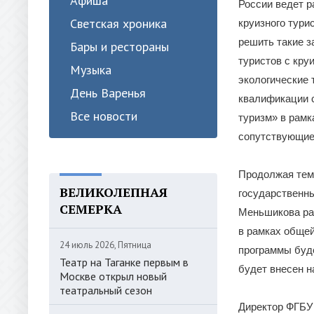
Афиша
России ведет р
Светская хроника
круизного тури
решить такие з
Бары и рестораны
туристов с кру
Музыка
экологические
День Варенья
квалификации 
Все новости
туризм» в рамк
сопутствующие
Продолжая тему
ВЕЛИКОЛЕПНАЯ
государственны
СЕМЕРКА
Меньшикова рас
в рамках общей
24 июль 2026, Пятница
программы буд
Театр на Таганке первым в
будет внесен н
Москве открыл новый
театральный сезон
Директор ФГБУ