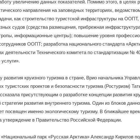
аботу увеличению данных показателей. Помимо этого, в целях 
стического направления на заповедных территориях, ведомство
адачи, как строительство туристской инфраструктуры на ООПТ
изных судов (средства размещения, прибрежная инфраструктура
 тропы, информационные центры); повышение уровня професси
сотрудников ООПТ; разработка национального стандарта «Аркт
ах деятельности Технического комитета по стандартизации № 4
 услуги».
 развития круизного туризма в стране, Врио начальника Управ
х туристских проектов и безопасности туризма (Ростуризм) Тат
сказала присутствующим о разработке концепции развития кру
 стратегии развития внутреннего туризма. Один из блоков данн
ет посвящен именно экологическому туризму. В ближайшее вре
а утверждение в Правительство Российской Федерации.
 «Национальный парк «Русская Арктика» Александр Кирилов п