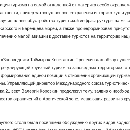
ации туризма на самой отдаленной от материка особо охраняем
частности, спикер затронул вопрос сохранения историко-культур
звучил планы обустройства туристской инфраструктуры на мыс
Карского и Баренцева морей, а также проинформировал присут
лечению малой авиации к доставке туристов на территорию нац
 «Заповедники Таймыра» Константин Просекин дал обзор суще
 регулирующей круизный туризм на заповедных территориях, от
 формирования единой позиции в отношении организации туриз
оны. Управляющий директор Международного союза туристическ
а 21 век» Валерий Коровкин продолжил тему, заявив о необход
ества ограничений в Арктической зоне, мешающих развитию кр
руглого стола была посвящена обсуждению других видов водног