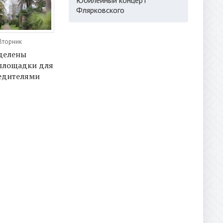
Флярковского
 Вторник
делены
площадки для
редителями