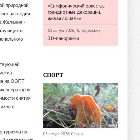
«Симфонический оркестр,
ой природной
грандиозные декорации,
ного наследия
живая лошадь»
е Желания -
03 август 2026, Понедельник
ствующих о
3D-панорамки
ионального
ствующей
метив
СПОРТ
ма на ООПТ
их операторов
имости снятия
уизного
о туризма на
05 август 2026, Среда