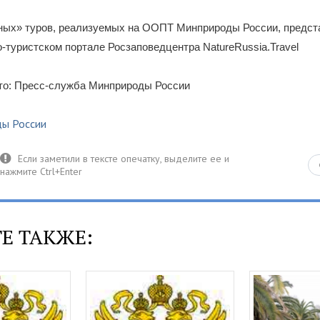
ных» туров, реализуемых на ООПТ Минприроды России, предст
туристском портале Росзаповедцентра NatureRussia.Travel
то: Пресс-служба Минприроды России
ы России
Е ТАКЖЕ: