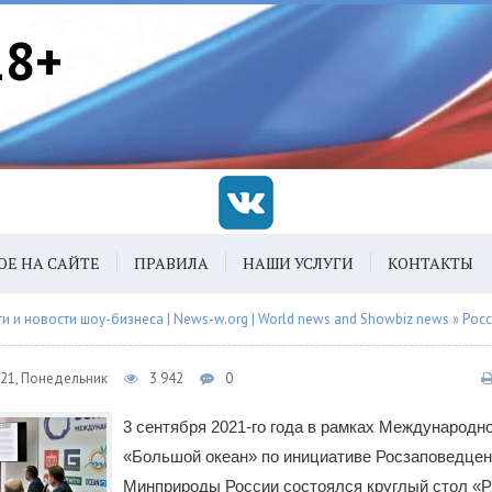
18+
ОЕ НА САЙТЕ
ПРАВИЛА
НАШИ УСЛУГИ
КОНТАКТЫ
 и новости шоу-бизнеса | News-w.org | World news and Showbiz news
»
Рос
021, Понедельник
3 942
0
3 сентября 2021-го года в рамках Международн
«Большой океан» по инициативе Росзаповедцен
Минприроды России состоялся круглый стол «Р