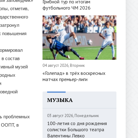
ый заповедник»
Грибной тур по итогам
футбольного ЧМ 2026
опы, отметив,
ударственного
 затронул
ях повышения
формировал
 в состав
04 август 2026, Вторник
тивный музей
«Голепад» в трёх воскресных
иродных
матчах премьер-лиги
и
поведной
МУЗЫКА
03 август 2026, Понедельник
нь проблемных
100-летия со дня рождения
а ООПТ, в
солистки Большого театра
Валентины Левко