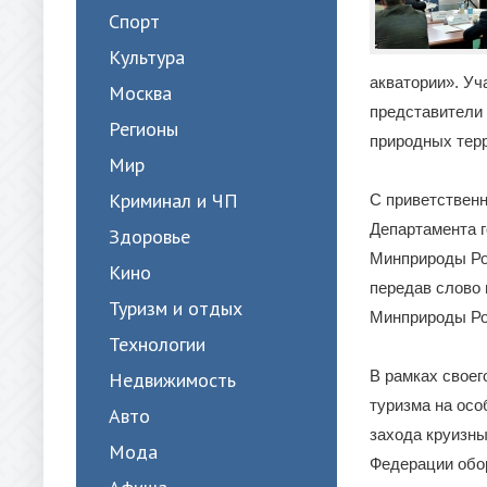
Спорт
Культура
акватории». Уч
Москва
представители
Регионы
природных терр
Мир
Криминал и ЧП
С приветственн
Департамента г
Здоровье
Минприроды Ро
Кино
передав слово
Туризм и отдых
Минприроды Ро
Технологии
В рамках своег
Недвижимость
туризма на осо
Авто
захода круизны
Мода
Федерации обор