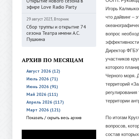
Открытие нового сезона в
ООПТ. Руковод
эфире Love Radio Party
Игорь Калмыков
что дайвинг – 
29 август 2023, Вторник
океанографичес
Сбор труппы и открытие 74
сезона Театра имени А.С.
вопрос необход
Пушкина
эффективности
Директор ФГБУ
АРХИВ ПО МЕСЯЦАМ
участников кру
которого плани
Август 2026 (12)
Черного моря.
Июль 2026 (71)
территорий «З
Июнь 2026 (91)
регулирования 
Май 2026 (111)
территории ант
Апрель 2026 (117)
Март 2026 (121)
Показать / скрыть весь архив
По итогам Круг
вопросов, кото
состав которых