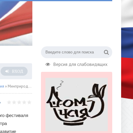
Версия для слабовидящих
ВХОД
сия
» Минприроды России усиливает развитие круизного туризма на заповедных территориях
ого фестиваля
тра
азвитие