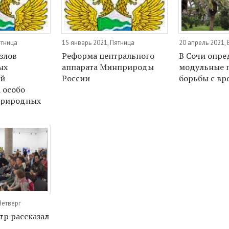
ятница
15 январь 2021, Пятница
20 апрель 2021,
злов
Реформа центрального
В Сочи опре
ых
аппарата Минприроды
модульные 
ей
России
борьбы с в
 особо
природных
Четверг
тр рассказал