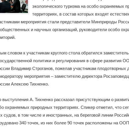
экологического туризма на особо охраняемых 
территориях, в состав которых входят естеств
астниками мероприятия стали представители Минприроды Росси
 общественных и научных организаций, руководители особо ох
иторий.
ым словом к участникам круглого стола обратился заместитель
осударственной политики и регулирования в сфере развития О
ссии Владимир Строганов, пожелав участникам плодотворных д
 модератору мероприятия – заместителю директора Росзаповед
ссии Алексею Тихненко.
о выступления А. Тихненко рассказал присутствующим о развит
бо охраняемых природных территориях. Спикер отметил, что се
х судов, в том числе и иностранных, на береговой линии Россий
удовано 340 точек, из них более 90 точек расположены на ОО