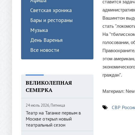
Афиша
ставится зада
Светская хроника
административн
Вашингтон выд
Бары и рестораны
стать "локомот
Музыка
На "тбилисском
День Варенья
голосовании, о
Все новости
Правоохранител
этом американц
экономического
граждан".
ВЕЛИКОЛЕПНАЯ
СЕМЕРКА
Материал: News
24 июль 2026, Пятница
СВР Росси
Театр на Таганке первым в
Москве открыл новый
театральный сезон