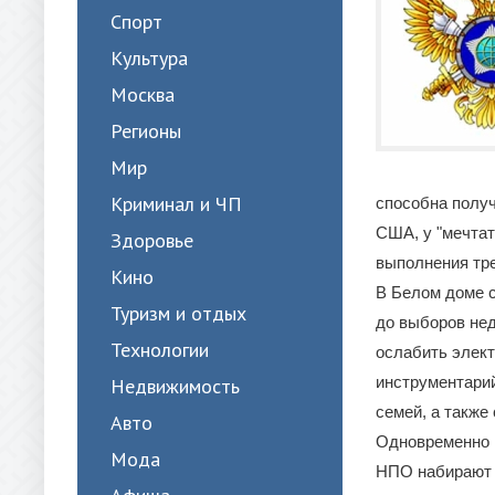
Спорт
Культура
Москва
Регионы
Мир
Криминал и ЧП
способна получ
США, у "мечтат
Здоровье
выполнения тр
Кино
В Белом доме 
Туризм и отдых
до выборов нед
Технологии
ослабить элект
инструментарий
Недвижимость
семей, а также
Авто
Одновременно в
Мода
НПО набирают 