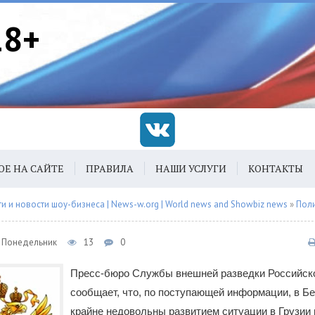
18+
ОЕ НА САЙТЕ
ПРАВИЛА
НАШИ УСЛУГИ
КОНТАКТЫ
 и новости шоу-бизнеса | News-w.org | World news and Showbiz news
»
Пол
4, Понедельник
13
0
Пресс-бюро Службы внешней разведки Российск
сообщает, что, по поступающей информации, в Б
крайне недовольны развитием ситуации в Грузии