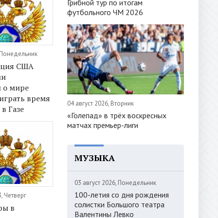
Грибной тур по итогам
футбольного ЧМ 2026
 Понедельник
ация США
ми
 о мире
играть время
04 август 2026, Вторник
 в Газе
«Голепад» в трёх воскресных
матчах премьер-лиги
МУЗЫКА
03 август 2026, Понедельник
100-летия со дня рождения
, Четверг
солистки Большого театра
ры в
Валентины Левко