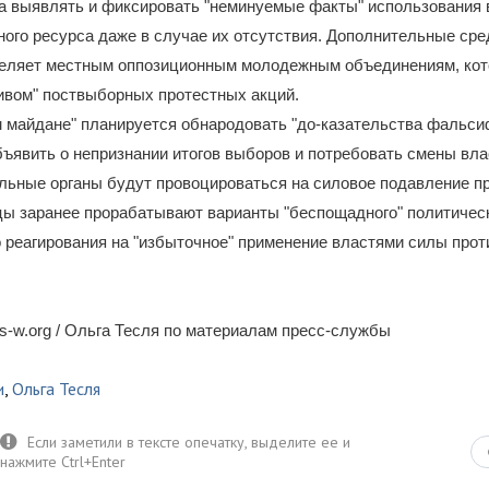
ча выявлять и фиксировать "неминуемые факты" использования
ого ресурса даже в случае их отсутствия. Дополнительные сре
еляет местным оппозиционным молодежным объединениям, ко
ивом" поствыборных протестных акций.
 майдане" планируется обнародовать "до-казательства фальси
бъявить о непризнании итогов выборов и потребовать смены вла
ьные органы будут провоцироваться на силовое подавление пр
ы заранее прорабатывают варианты "беспощадного" политическ
 реагирования на "избыточное" применение властями силы прот
-w.org / Ольга Тесля по материалам пресс-службы
и
,
Ольга Тесля