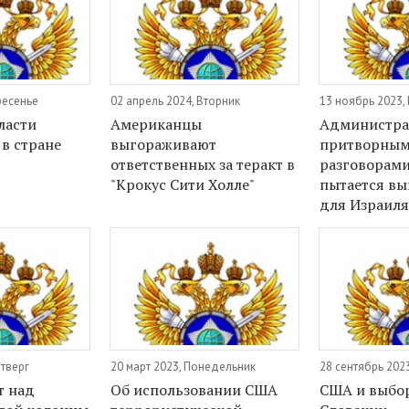
ресенье
02 апрель 2024, Вторник
13 ноябрь 2023,
ласти
Американцы
Администр
 в стране
выгораживают
притворны
ответственных за теракт в
разговорами
"Крокус Сити Холле"
пытается вы
для Израиля
етверг
20 март 2023, Понедельник
28 сентябрь 2023
т над
Об использовании США
США и выбо