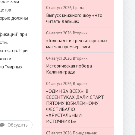
 властями
05 август 2026, Среда
дства
Выпуск книжного шоу «Что
торые должны
читать дальше»
04 август 2026, Вторник
фикаций" при
«Голепад» в трёх воскресных
сти.
матчах премьер-лиги
отестов. При
04 август 2026, Вторник
ого и
Историческая победа
ив "мирных
Калининграда
04 август 2026, Вторник
«ОДИН ЗА ВСЕХ»: В
ЕССЕНТУКАХ ДАЛИ СТАРТ
ПЯТОМУ ЮБИЛЕЙНОМУ
ФЕСТИВАЛЮ
«ХРУСТАЛЬНЫЙ
ИСТОЧНИКЪ»
Обсудить
03 август 2026, Понедельник