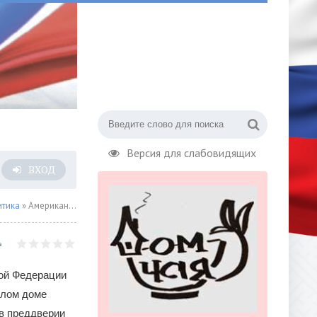
Версия для слабовидящих
ВХОД
итика
» Американцы готовят "цветную революцию" в Грузии
ой Федерации
елом доме
 в преддверии