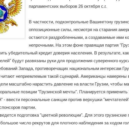
парламентских выборов 26 октября с.г.
В частности, подконтрольные Вашингтону грузин
оппозиционные силы, несмотря на старания амер
остаются раздробленными, а создаваемые ими ко
непрочными. На этом фоне правящая партия "Гру
ить убедительный кредит доверия населения. В результате, как
елей" будут развязаны руки для продолжения суверенного курса
ебований Запада, противоречащих национальным интересам Гру
считают неприемлемым такой сценарий. Американцы намерены 
ели масштабно нарастить давление на власти Грузии, чтобы м
оральные позиции "Грузинской мечты". Планируется применить
" - ввести персональные санкции против верхушки "мечтателей"
 спонсоров партии.
едется подготовка "цветной революции". Для этого грузинские
большое число рекрутов для плотного наблюдения за ходом го