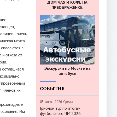
ДОМ ЧАЯ И КОФЕ НА
ПРЕОБРАЖЕНКЕ.
ские
иканцев,
алиции - очень
зинская мечта"
 опасаются в
 и отказа от
зии.
Экскурсии по Москве на
в оставшиеся
автобусе
аксимально
 "проверенный
СОБЫТИЯ
, членов их
05 август 2026, Среда
 прозападные
Грибной тур по итогам
лосования. Им
футбольного ЧМ 2026