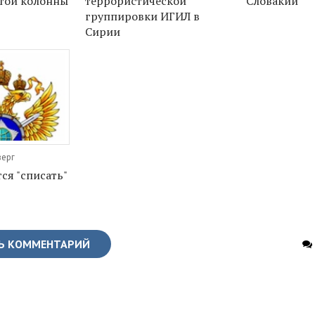
той колонны
террористической
Словакии
группировки ИГИЛ в
Сирии
верг
ся "списать"
Ь КОММЕНТАРИЙ