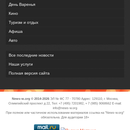
День Варенья
Кино
Туризм и отдых
Афиша
Авто
Все последние новости
Наши услуги
Полная версия сайта
News-w.org © 2014-2026
ЭЛ № ФС 77 - 70780 Адрес: 129110, г. Москва,
Олимпийский проспект д 22, Тел: +7 (495) 7201982, + 7 (985) 9068662 E-mail:
info@news-w.org
При полном или частичном использовании материалов ссылка на "News-w.org"
обязательна. Для аудитории 18+