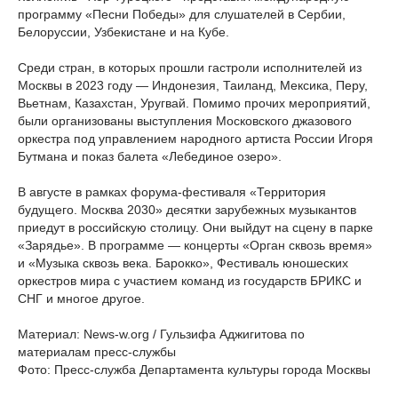
программу «Песни Победы» для слушателей в Сербии,
Белоруссии, Узбекистане и на Кубе.
Среди стран, в которых прошли гастроли исполнителей из
Москвы в 2023 году — Индонезия, Таиланд, Мексика, Перу,
Вьетнам, Казахстан, Уругвай. Помимо прочих мероприятий,
были организованы выступления Московского джазового
оркестра под управлением народного артиста России Игоря
Бутмана и показ балета «Лебединое озеро».
В августе в рамках форума-фестиваля «Территория
будущего. Москва 2030» десятки зарубежных музыкантов
приедут в российскую столицу. Они выйдут на сцену в парке
«Зарядье». В программе — концерты «Орган сквозь время»
и «Музыка сквозь века. Барокко», Фестиваль юношеских
оркестров мира с участием команд из государств БРИКС и
СНГ и многое другое.
Материал: News-w.org / Гульзифа Аджигитова по
материалам пресс-службы
Фото: Пресс-служба Департамента культуры города Москвы