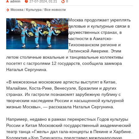
admin
27-07-2024, 01:21
8
Москва
/
Культура
/
Все новости
Москва продолжает укреплять
деловые и культурные связи в
дружественных странах, в
частности в Азиатско-
Тихоокеанском регионе и
Латинской Америке. Этим
летом столичные вокальные и танцевальные коллективы
посетят с гастролями 12 государств, сообщила заммэра
Наталья Сергунина.
«В межсезонье московские артисты выступят в Китае,
Малайзии, Коста-Рике, Венесуэле, Бразилии и других
странах. Их гастроли познакомят зарубежную публику с
творческим наследием России и насыщенной культурной
жизнью Москвы», — рассказала Наталья Сергунина.
Например, недавно в рамках перекрестных Годов культуры
России и Китая Московский государственный академический
театр танца «Гжель» дал гала-концерты в Пекине и Харбине.
Коллектив «Хор Турецкого» представил международную