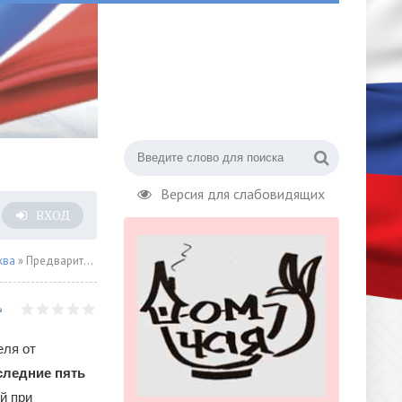
Версия для слабовидящих
ВХОД
ква
» Предварительная плата за аренду
еля от
следние пять
й при