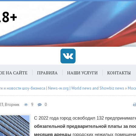
18+
ОЕ НА САЙТЕ
ПРАВИЛА
НАШИ УСЛУГИ
КОНТАКТЫ
 и новости шоу-бизнеса | News-w.org | World news and Showbiz news
»
Мос
23, Вторник
9
0
С 2022 года город освободил 132 предпринимат
обязательной предварительной платы за по
месяцев аренды
городских нежилых помещени