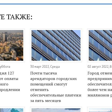
Е ТАКЖЕ:
Суббота
30 март 2022, Среда
02 август 2022, 
дил 127
Почти тысяча
Город отме
от оплаты
арендаторов городских
предприним
ного
помещений смогут
обеспечител
продлении
отменить
более чем на
обеспечительные платежи
миллионов 
за пять месяцев