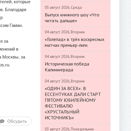
телей, которые
05 август 2026, Среда
в. Благодаря
Выпуск книжного шоу «Что
тр
читать дальше»
ксим Гаман.
04 август 2026, Вторник
«Голепад» в трёх воскресных
я за
матчах премьер-лиги
менений в
04 август 2026, Вторник
а Москвы, за
Историческая победа
s.ru.
Калининграда
04 август 2026, Вторник
«ОДИН ЗА ВСЕХ»: В
ЕССЕНТУКАХ ДАЛИ СТАРТ
ПЯТОМУ ЮБИЛЕЙНОМУ
ФЕСТИВАЛЮ
«ХРУСТАЛЬНЫЙ
ИСТОЧНИКЪ»
Обсудить
03 август 2026, Понедельник