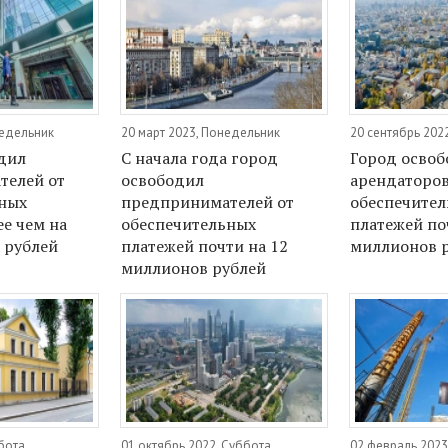
недельник
20 март 2023, Понедельник
20 сентябрь 202
дил
С начала года город
Город осво
телей от
освободил
арендаторов
ных
предпринимателей от
обеспечите
ее чем на
обеспечительных
платежей по
 рублей
платежей почти на 12
миллионов 
миллионов рублей
бота
01 октябрь 2022, Суббота
02 февраль 2023