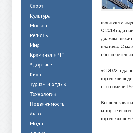
Спорт
Культура
политики и им
Москва
С 2019 года пр
Регионы
должны вносить
Мир
платежа. С мар
Криминал и ЧП
обеспечительно
Здоровье
«С 2022 года п
Кино
городской недв
Туризм и отдых
сэкономили 155
Технологии
Воспользоватьс
Недвижимость
которые исполн
Авто
городских поме
Мода