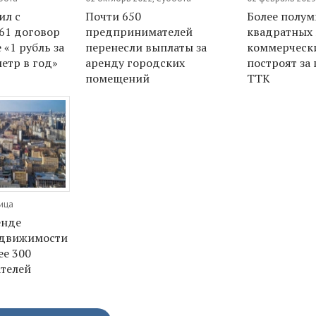
ил с
Почти 650
Более полу
61 договор
предпринимателей
квадратных
«1 рубль за
перенесли выплаты за
коммерческ
етр в год»
аренду городских
построят за
помещений
ТТК
ница
енде
едвижимости
ее 300
телей