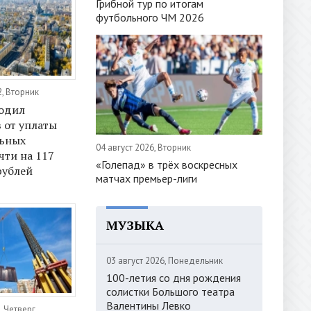
Грибной тур по итогам
футбольного ЧМ 2026
2, Вторник
бодил
 от уплаты
льных
04 август 2026, Вторник
чти на 117
«Голепад» в трёх воскресных
рублей
матчах премьер-лиги
МУЗЫКА
03 август 2026, Понедельник
100-летия со дня рождения
солистки Большого театра
Валентины Левко
, Четверг