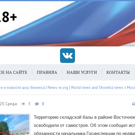
18+
ОЕ НА САЙТЕ
ПРАВИЛА
НАШИ УСЛУГИ
КОНТАКТЫ
 и новости шоу-бизнеса | News-w.org | World news and Showbiz news
»
Мос
023, Среда
5
0
Территорию складской базы в районе Восточно
освободили от самостроя. Об этом сообщил и
обязанности начальника Госинспекции по недв