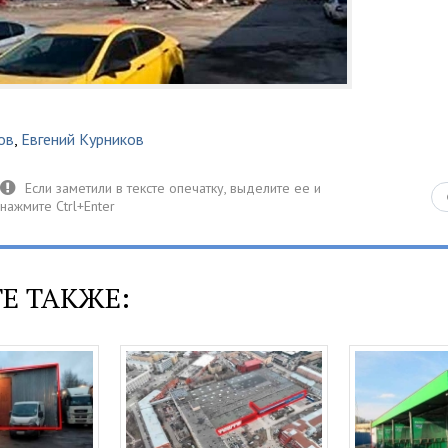
ов
,
Евгений Курников
Е ТАКЖЕ: