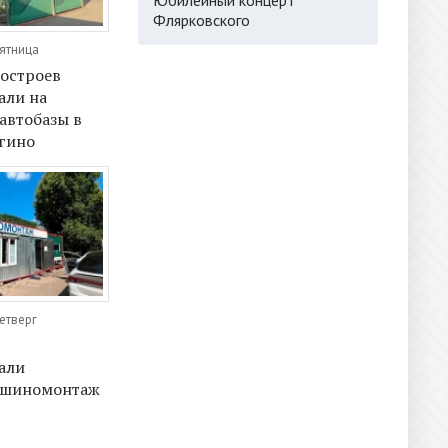
Флярковского
Пятница
мостроев
али на
автобазы в
гино
Четверг
али
 шиномонтаж