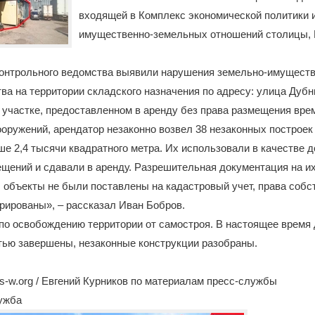
входящей в Комплекс экономической политики 
имущественно-земельных отношений столицы, 
онтрольного ведомства выявили нарушения земельно-имуществ
ва на территории складского назначения по адресу: улица Дубн
участке, предоставленном в аренду без права размещения вре
оружений, арендатор незаконно возвел 38 незаконных построе
 2,4 тысячи квадратного метра. Их использовали в качестве 
щений и сдавали в аренду. Разрешительная документация на и
 объекты не были поставлены на кадастровый учет, права собс
трированы», – рассказал Иван Бобров.
по освобождению территории от самостроя. В настоящее время
тью завершены, незаконные конструкции разобраны.
-w.org / Евгений Курников по материалам пресс-службы
лужба