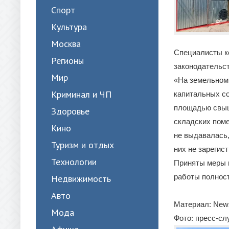
Спорт
Культура
Москва
Специалисты к
Регионы
законодательст
Мир
«На земельном 
Криминал и ЧП
капитальных со
площадью свыше
Здоровье
складских поме
Кино
не выдавалась,
Туризм и отдых
них не зарегис
Технологии
Приняты меры 
работы полнос
Недвижимость
Авто
Материал: News
Мода
Фото: пресс-с