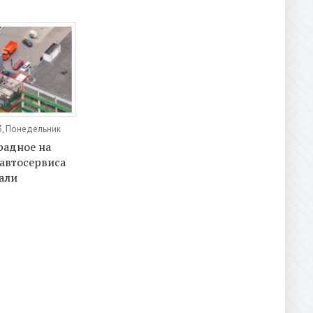
3, Понедельник
радное на
автосервиса
али