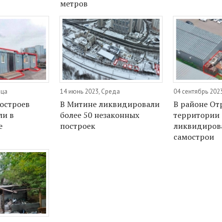
метров
ица
14 июнь 2023, Среда
04 сентябрь 202
остроев
В Митине ликвидировали
В районе От
ли в
более 50 незаконных
территории 
е
построек
ликвидиров
самострои