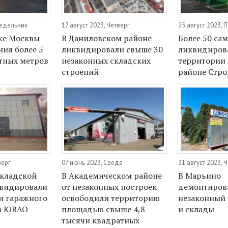
недельник
17 август 2023, Четверг
25 август 2023, 
ке Москвы
В Даниловском районе
Более 50 са
ия более 5
ликвидировали свыше 30
ликвидиров
тных метров
незаконных складских
территории 
строений
районе Стро
верг
07 июнь 2023, Среда
31 август 2023, 
кладской
В Академическом районе
В Марьино
квидировали
от незаконных построек
демонтиров
и гаражного
освободили территорию
незаконный
 в ЮВАО
площадью свыше 4,8
и склады
тысячи квадратных