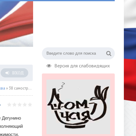
Версия для слабовидящих
ВХОД
ква
» 38 самостроев ликвидировали на территории складской базы в САО
е Дегунино
сполняющий
ижимости,