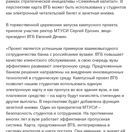
рамках стратегической инициативы «Семейный капитал». В
перспективе карта ВТБ может быть использована у студентов
как электронный читательский билет и зачетная книжка.
В торжественной церемонии запуска кампусного проекта
приняли участие ректор МТУСИ Сергей Ерохин, вице-
президент ВТБ Евгений Дячкин.
«Проект является успешным примером взаимовыгодного
сотрудничества банка с российскими вузами: ВТБ повышает
качество клиентского обслуживания, в свою очередь вузы
эффективно развивают электронную среду. Предложенные
банком решения направлены на внедрение инновационных
технологий в студенческую среду. Кампусный проект ВТБ
позволит нашим студентам использовать единую
электронную карту и как пропуск во все здания вуза, и как
платежное средство – на карту будут начислять стипендии и
другие выплаты. В перспективе будет добавлена функция
зачетной книжки. Один из приоритетов МТУСИ –
безопасность студентов и сотрудников. На протяжении
многих лет в вузе работает эффективная пропускная
система. Карта, предложенная ВТБ, интегрирована в
систему контроля и учета доступа. Она именная, а значит ей