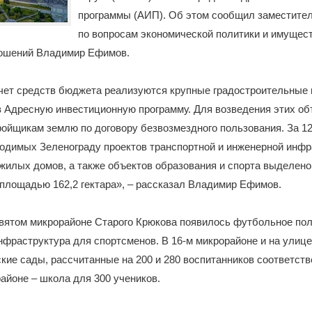
программы (АИП). Об этом сообщил заместите
по вопросам экономической политики и имущес
ошений Владимир Ефимов.
чет средств бюджета реализуются крупные градостроительные 
 Адресную инвестиционную программу. Для возведения этих об
ойщикам землю по договору безвозмездного пользования. За 12
одимых Зеленограду проектов транспортной и инженерной инфр
жилых домов, а также объектов образования и спорта выделен
площадью 162,2 гектара», – рассказал Владимир Ефимов.
вятом микрорайоне Старого Крюкова появилось футбольное пол
фраструктура для спортсменов. В 16-м микрорайоне и на улиц
кие сады, рассчитанные на 200 и 280 воспитанников соответстве
айоне – школа для 300 учеников.