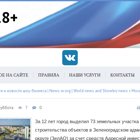
18+
ОЕ НА САЙТЕ
ПРАВИЛА
НАШИ УСЛУГИ
КОНТАКТЫ
 и новости шоу-бизнеса | News-w.org | World news and Showbiz news
»
Мос
Суббота
7
0
За 12 лет город выделил 73 земельных участка
строительства объектов в Зеленоградском адм
округе (ЗелАО) за счет средств Адресной инве