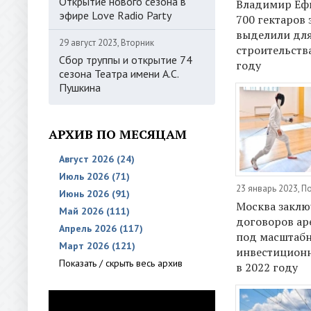
Открытие нового сезона в
Владимир Еф
эфире Love Radio Party
700 гектаров
выделили дл
29 август 2023, Вторник
строительства
Сбор труппы и открытие 74
году
сезона Театра имени А.С.
Пушкина
АРХИВ ПО МЕСЯЦАМ
Август 2026 (24)
Июль 2026 (71)
23 январь 2023, 
Июнь 2026 (91)
Москва заклю
Май 2026 (111)
договоров ар
Апрель 2026 (117)
под масштаб
Март 2026 (121)
инвестицион
Показать / скрыть весь архив
в 2022 году