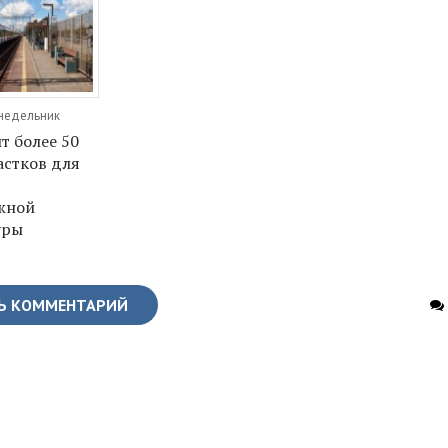
онедельник
т более 50
астков для
жной
уры
Ь КОММЕНТАРИЙ