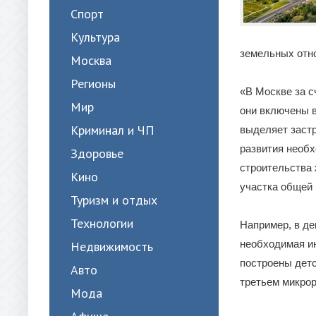
Спорт
Культура
земельных отн
Москва
Регионы
«В Москве за с
Мир
они включены в
Криминал и ЧП
выделяет застр
развития необх
Здоровье
строительства 
Кино
участка общей 
Туризм и отдых
Технологии
Например, в де
необходимая ин
Недвижимость
построены детс
Авто
третьем микрор
Мода