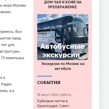
ДОМ ЧАЯ И КОФЕ НА
ль мэра Москвы
ПРЕОБРАЖЕНКЕ.
твенно-
проекты. Все
ъектов город
 лет для
аструктуры,
о 73 земельных
Экскурсии по Москве на
автобусе
е и
СОБЫТИЯ
е Радио
нно, а в
08 август 2026, Суббота
Кубковые матчи в
Краснодаре, Санкт-