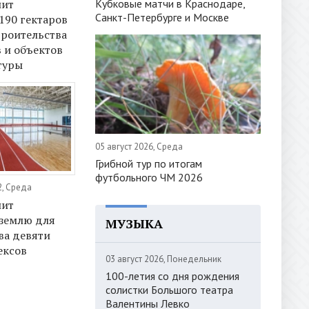
Кубковые матчи в Краснодаре,
лит
Санкт-Петербурге и Москве
190 гектаров
троительства
 и объектов
туры
05 август 2026, Среда
Грибной тур по итогам
футбольного ЧМ 2026
2, Среда
лит
 землю для
МУЗЫКА
ва девяти
ексов
03 август 2026, Понедельник
100-летия со дня рождения
солистки Большого театра
Валентины Левко