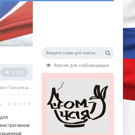
Версия для слабовидящих
ВХОД
ква
» Город выделил более 162 гектаров земли для строительства объектов инфраструктуры Зеленограда
 для
инистративном
стиционной