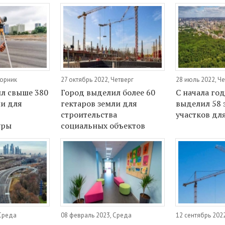
торник
27 октябрь 2022, Четверг
28 июль 2022, Ч
л свыше 380
Город выделил более 60
C начала го
ли для
гектаров земли для
выделил 58 
строительства
участков дл
уры
социальных объектов
 Среда
08 февраль 2023, Среда
12 сентябрь 202