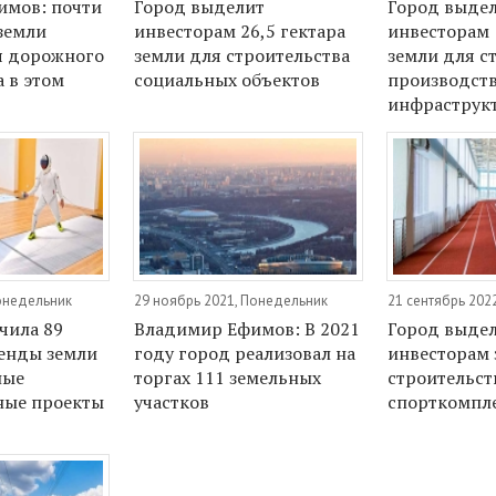
имов: почти
Город выделит
Город выде
 земли
инвесторам 26,5 гектара
инвесторам 
я дорожного
земли для строительства
земли для с
 в этом
социальных объектов
производств
инфраструк
Понедельник
29 ноябрь 2021, Понедельник
21 сентябрь 202
чила 89
Владимир Ефимов: В 2021
Город выде
енды земли
году город реализовал на
инвесторам
ные
торгах 111 земельных
строительст
ные проекты
участков
спорткомпл