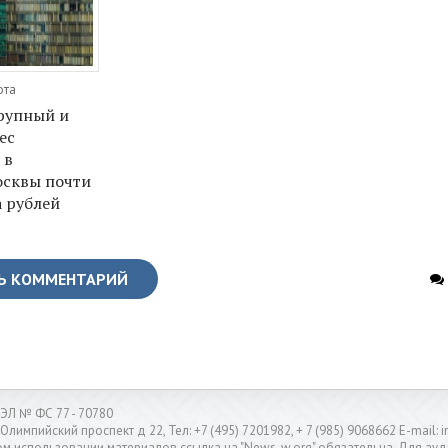
ота
крупный и
ес
 в
осквы почти
а рублей
Ь КОММЕНТАРИЙ
ЭЛ № ФС 77 - 70780
 Олимпийский проспект д 22, Тел: +7 (495) 7201982, + 7 (985) 9068662 E-mail
м использовании материалов ссылка на "News-w.org" обязательна. Для ауд