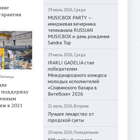
ение
29 июль 2026, Среда
гарантии
MUSICBOX PARTY —
имиджевая вечерника
телеканала RUSSIAN
MUSICBOX и день рождения
Sandra Top
29 июль 2026, Среда
IRAKLI GADELIA стал
победителем
Международного конкурса
 Пятница
молодых исполнителей
ала
«Славянского базара в
 поддержку
Витебске» 2026
ленным
ям в 2021
21 июль 2026, Вторник
Лучшее лекарство от
городской суеты
20 июль 2026, Понедельник
Юбилейный концерт