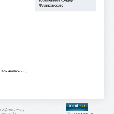
Флярковского
Комментарии (0)
: info@news-w.org
итории 18+