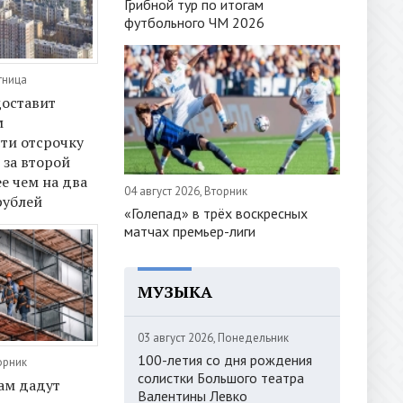
Грибной тур по итогам
футбольного ЧМ 2026
тница
оставит
м
ти отсрочку
 за второй
е чем на два
04 август 2026, Вторник
рублей
«Голепад» в трёх воскресных
матчах премьер-лиги
МУЗЫКА
03 август 2026, Понедельник
100-летия со дня рождения
орник
солистки Большого театра
ам дадут
Валентины Левко