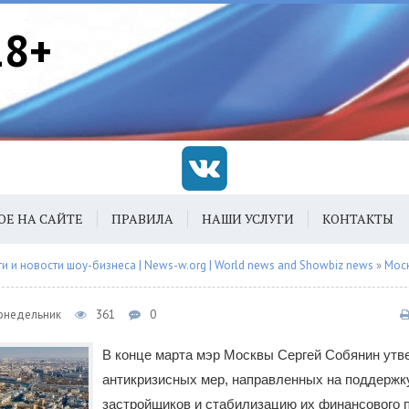
18+
ОЕ НА САЙТЕ
ПРАВИЛА
НАШИ УСЛУГИ
КОНТАКТЫ
 и новости шоу-бизнеса | News-w.org | World news and Showbiz news
»
Мос
Понедельник
361
0
В конце марта мэр Москвы Сергей Собянин утв
антикризисных мер, направленных на поддержк
застройщиков и стабилизацию их финансового 