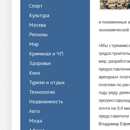
Спорт
Культура
и пониженные 
Москва
экономической
Регионы
Мир
«Мы стремимся
Криминал и ЧП
градостроитель
мер, разработа
Здоровье
предоставленны
Кино
арендных плате
Туризм и отдых
платежи по рас
Технологии
году ряду деве
прогрессирующе
Недвижимость
почти на 9,4 м
Авто
представители 
Мода
Владимир Ефи