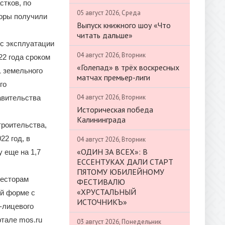
стков, по
05 август 2026, Среда
торы получили
Выпуск книжного шоу «Что
читать дальше»
 с эксплуатации
04 август 2026, Вторник
22 года сроком
«Голепад» в трёх воскресных
1 земельного
матчах премьер-лиги
го
04 август 2026, Вторник
авительства
Историческая победа
Калининграда
троительства,
2 год, в
04 август 2026, Вторник
«ОДИН ЗА ВСЕХ»: В
 еще на 1,7
ЕССЕНТУКАХ ДАЛИ СТАРТ
ПЯТОМУ ЮБИЛЕЙНОМУ
весторам
ФЕСТИВАЛЮ
«ХРУСТАЛЬНЫЙ
ой форме с
ИСТОЧНИКЪ»
-лицевого
ртале mos.ru
03 август 2026, Понедельник