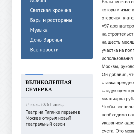
Афиша
Большинство о
Светская хроника
которым измене
отсрочку плате
Бары и рестораны
«97 арендаторо
Музыка
на строительст
День Варенья
на шесть месяц
Все новости
участка на пол
использования 
Москвы, руков
Он добавил, чт
ВЕЛИКОЛЕПНАЯ
ставка арендно
СЕМЕРКА
следующем году
миллиарда руб
24 июль 2026, Пятница
Чтобы восполь
Театр на Таганке первым в
необходимо нап
Москве открыл новый
указанием адре
театральный сезон
счета. Это мож