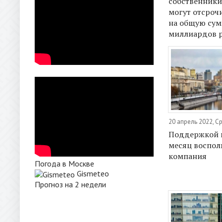
собственники
могут отсроч
на общую сум
миллиардов 
20 апрель 2022, С
Поддержкой г
месяц воспол
компания
Погода в Москве
Gismeteo
Прогноз на 2 недели