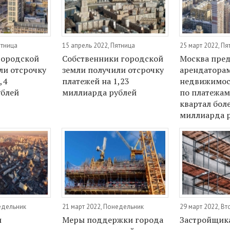
ятница
15 апрель 2022, Пятница
25 март 2022, Пя
городской
Собственники городской
Москва пред
ли отсрочку
земли получили отсрочку
арендатора
,4
платежей на 1,23
недвижимос
ублей
миллиарда рублей
по платежам
квартал боле
миллиарда 
недельник
21 март 2022, Понедельник
29 март 2022, Вт
и
Меры поддержки города
Застройщик