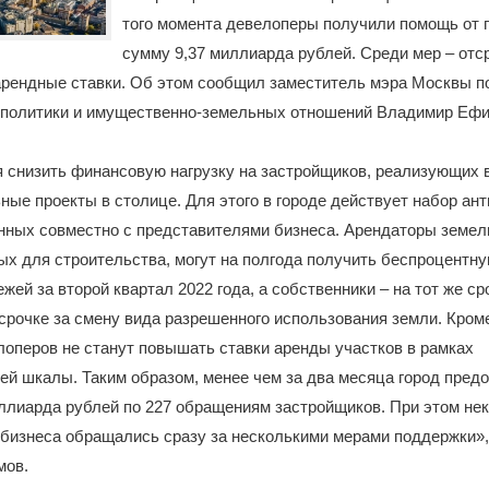
того момента девелоперы получили помощь от г
сумму 9,37 миллиарда рублей. Среди мер – отс
арендные ставки. Об этом сообщил заместитель мэра Москвы п
 политики и имущественно-земельных отношений Владимир Ефи
 снизить финансовую нагрузку на застройщиков, реализующих
ные проекты в столице. Для этого в городе действует набор ан
нных совместно с представителями бизнеса. Арендаторы земел
х для строительства, могут на полгода получить беспроцентну
жей за второй квартал 2022 года, а собственники – на тот же ср
срочке за смену вида разрешенного использования земли. Кроме 
лоперов не станут повышать ставки аренды участков в рамках
й шкалы. Таким образом, менее чем за два месяца город пред
иллиарда рублей по 227 обращениям застройщиков. При этом не
бизнеса обращались сразу за несколькими мерами поддержки»,
мов.