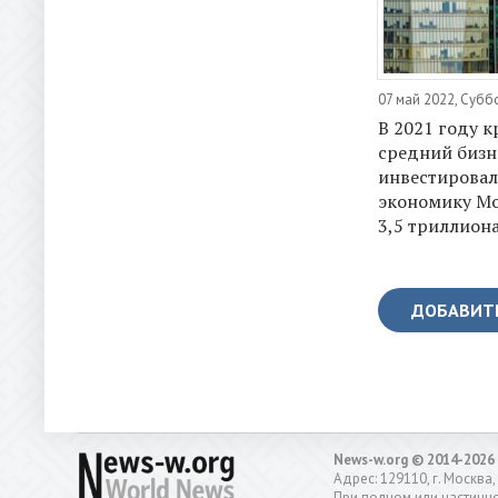
07 май 2022, Субб
В 2021 году 
средний бизн
инвестировал
экономику М
3,5 триллион
ДОБАВИТ
News-w.org © 2014-2026
Адрес: 129110, г. Москва,
При полном или частично