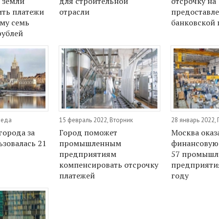
 земли
для строительной
отсрочку на
ить платежи
отрасли
предоставл
му семь
банковской 
рублей
реда
15 февраль 2022, Вторник
28 январь 2022,
орода за
Город поможет
Москва оказ
ьзовалась 21
промышленным
финансовую
предприятиям
57 промыш
компенсировать отсрочку
предприяти
платежей
году