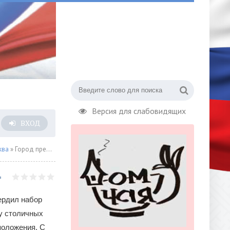
Версия для слабовидящих
ВХОД
ква
» Город предоставил столичным застройщикам поддержку более чем на 9 миллиардов рублей
ердил набор
у столичных
положения. С