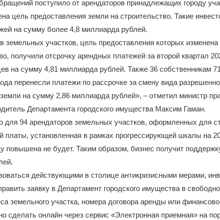
бращений поступило от арендаторов принадлежащих городу уча
на цель предоставления земли на строительство. Такие инвес
жей на сумму более 4,8 миллиарда рублей.
в земельных участков, цель предоставления которых изменена
во, получили отсрочку арендных платежей за второй квартал 20
ев на сумму 4,81 миллиарда рублей. Также 36 собственникам 7
года перенесли платежи по рассрочке за смену вида разрешенно
земли на сумму 2,86 миллиарда рублей», – отметил министр пр
одитель Департамента городского имущества Максим Гаман.
о для 94 арендаторов земельных участков, оформленных для с
й платы, установленная в рамках прогрессирующей шкалы на 202
 повышена не будет. Таким образом, бизнес получит поддержку
лей.
зоваться действующими в столице антикризисными мерами, ин
равить заявку в Департамент городского имущества в свободн
са земельного участка, номера договора аренды или финансово
но сделать онлайн через сервис «Электронная приемная» на по