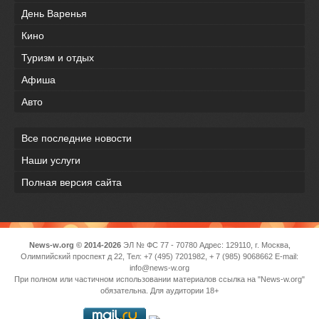
День Варенья
Кино
Туризм и отдых
Афиша
Авто
Все последние новости
Наши услуги
Полная версия сайта
News-w.org © 2014-2026
ЭЛ № ФС 77 - 70780 Адрес: 129110, г. Москва,
Олимпийский проспект д 22, Тел: +7 (495) 7201982, + 7 (985) 9068662 E-mail:
info@news-w.org
При полном или частичном использовании материалов ссылка на "News-w.org"
обязательна. Для аудитории 18+