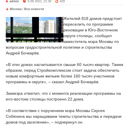
admin
3-09-2021, 21:30
429
Москва
/
Все новости
Жителей 818 домов предстоит
переселить по программе
реновации в Юго-Восточном
округе столицы, сообщил
заместитель мэра Москвы по
вопросам градостроительной политики и строительства
Андрей Бочкарёв.
«В этих домах насчитывается свыше 60 тысяч квартир. Таким
образом, перед Стройкомплексом стоит задача обеспечить
новым комфортным жильем более 160 тысяч участников
программы в округе», – сказал Андрей Бочкарёв.
Заммэра отметил, что с момента реализации программы на
юго-востоке столицы построено 22 дома.
«В соответствии с поручением мэра Москвы Сергея
Собянина мы наращиваем темпы строительства и передачи
домов под заселение», – подчеркнул он.