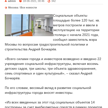
admin
18-06-2021, 00:46
342
Москва
/
Все новости
Социальные объекты
площадью более 120 тыс. кв.
метров построили и ввели в
эксплуатацию на территории
столицы с начала 2021 года,
сообщил заместитель мэра
Москвы по вопросам градостроительной политики и
строительства Андрей Бочкарёв.
«Всего силами города и инвесторов возведено и введено 22
учреждения социальной инфраструктуры, включая восемь
детских садов, три школы, три объекта здравоохранения,
семь спортивных и один культурный», – сказал Андрей
Бочкарёв.
По его словам, весомый вклад в развитие социальной
инфраструктуры города вносят инвесторы.
«Из всех введенных за этот год социальных объектов 14
построены за счет внебюджетных средств в рамках проектов