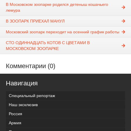
В Московском зоопарке родился детеныш кошачьего
лемура
В ЗООПАРК ПРИЕХАЛ МАНУЛ
Московский зоопарк переходит на осенний график работы
СТО ОДИННАДЦАТЬ КОТОВ С ЦВЕТАМИ В
МОСКОВСКОМ ЗООПАРКЕ
Комментарии (0)
Навигация
Специальный репортаж
Наш эксклюзив
Россия
Армия