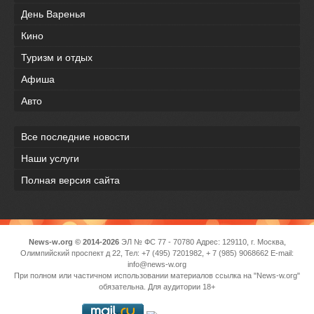
День Варенья
Кино
Туризм и отдых
Афиша
Авто
Все последние новости
Наши услуги
Полная версия сайта
News-w.org © 2014-2026
ЭЛ № ФС 77 - 70780 Адрес: 129110, г. Москва,
Олимпийский проспект д 22, Тел: +7 (495) 7201982, + 7 (985) 9068662 E-mail:
info@news-w.org
При полном или частичном использовании материалов ссылка на "News-w.org"
обязательна. Для аудитории 18+