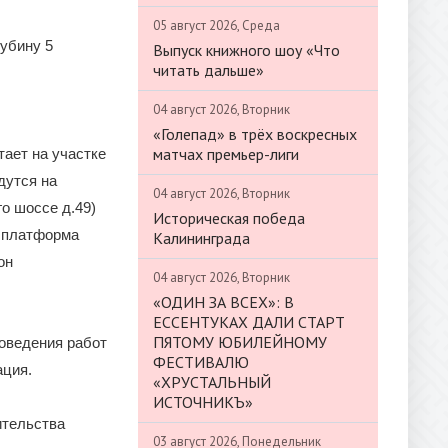
05 август 2026, Среда
убину 5
Выпуск книжного шоу «Что
читать дальше»
04 август 2026, Вторник
«Голепад» в трёх воскресных
матчах премьер-лиги
ает на участке
дутся на
04 август 2026, Вторник
о шоссе д.49)
Историческая победа
я платформа
Калининграда
он
04 август 2026, Вторник
«ОДИН ЗА ВСЕХ»: В
ЕССЕНТУКАХ ДАЛИ СТАРТ
ПЯТОМУ ЮБИЛЕЙНОМУ
оведения работ
ФЕСТИВАЛЮ
ация.
«ХРУСТАЛЬНЫЙ
ИСТОЧНИКЪ»
ительства
03 август 2026, Понедельник