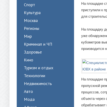
На площадке с
Спорт
приступили к п
Культура
для строитель
Москва
Регионы
На площадку д
Мир
уже обнаружено
кубометров выв
Криминал и ЧП
производится 
Здоровье
Кино
Туризм и отдых
Технологии
На площадке пр
Недвижимость
пропускной реж
Авто
процессов, сот
Мода
объекта через
обрабатывают н