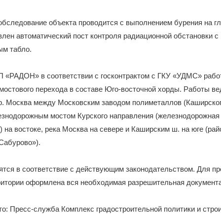
бследование объекта проводится с выполнением бурения на гл
влен автоматический пост контроля радиационной обстановки с
м табло.
 «РАДОН» в соответствии с госконтрактом с ГКУ «УДМС» работ
мостового перехода в составе Юго-восточной хорды. Работы ве
р. Москва между Московским заводом полиметаллов (Каширског
лезнодорожным мостом Курского направления (железнодорожна
 на востоке, река Москва на севере и Каширским ш. на юге (рай
Сабурово»).
тся в соответствие с действующим законодательством. Для пр
рритории оформлена вся необходимая разрешительная документ
о: Пресс-служба Комплекс градостроительной политики и стро