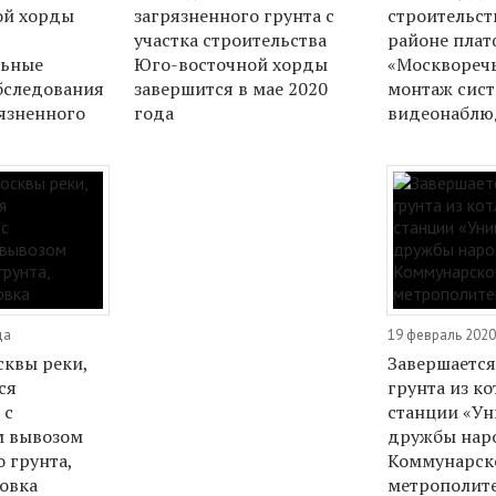
ой хорды
загрязненного грунта с
строительст
участка строительства
районе пла
льные
Юго-восточной хорды
«Москворечь
бследования
завершится в мае 2020
монтаж сис
рязненного
года
видеонаблю
да
19 февраль 2020
сквы реки,
Завершается
ся
грунта из к
 с
станции «Ун
 вывозом
дружбы нар
 грунта,
Коммунарск
новка
метрополит