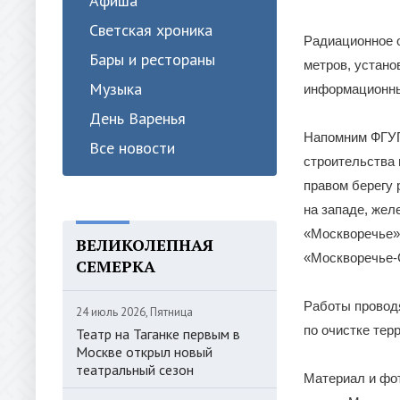
Афиша
Светская хроника
Радиационное о
Бары и рестораны
метров, устано
Музыка
информационны
День Варенья
Напомним ФГУП
Все новости
строительства 
правом берегу 
на западе, же
«Москворечье»)
ВЕЛИКОЛЕПНАЯ
«Москворечье-
СЕМЕРКА
Работы проводя
24 июль 2026, Пятница
по очистке те
Театр на Таганке первым в
Москве открыл новый
театральный сезон
Материал и фот