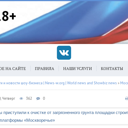
18+
ОЕ НА САЙТЕ
ПРАВИЛА
НАШИ УСЛУГИ
КОНТАКТЫ
 и новости шоу-бизнеса | News-w.org | World news and Showbiz news
»
Мос
, Четверг
362
0