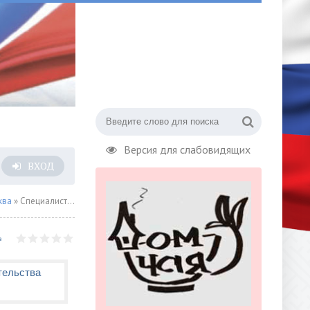
Версия для слабовидящих
ВХОД
ква
» Специалисты приступили к очистке от загрязненного грунта площадки строительства ЮВХ в районе платформы «Москворечье»