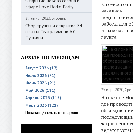
Открытие нового сезона в
Юго-восточн
эфире Love Radio Party
начались
подготовите
29 август 2023, Вторник
работы для о
Сбор труппы и открытие 74
и вывоза заг
сезона Театра имени А.С.
грунта
Пушкина
АРХИВ ПО МЕСЯЦАМ
Август 2026 (12)
Июль 2026 (71)
Июнь 2026 (91)
25 март 2020, Сре
Май 2026 (111)
На склоне Мо
Апрель 2026 (117)
где проводит
Март 2026 (121)
обследование
Показать / скрыть весь архив
последующим
загрязненного
ведется уста