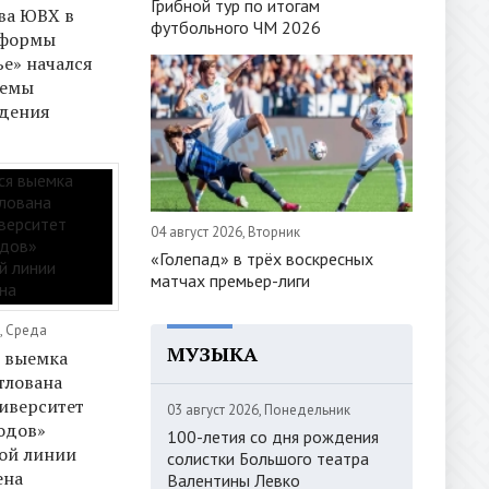
Грибной тур по итогам
ва ЮВХ в
футбольного ЧМ 2026
тформы
е» начался
темы
дения
04 август 2026, Вторник
«Голепад» в трёх воскресных
матчах премьер-лиги
, Среда
МУЗЫКА
 выемка
отлована
иверситет
03 август 2026, Понедельник
одов»
100-летия со дня рождения
ой линии
солистки Большого театра
ена
Валентины Левко