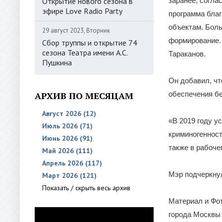
Открытие нового сезона в
заранее, согла
эфире Love Radio Party
программа благ
объектам. Боль
29 август 2023, Вторник
формирование. 
Сбор труппы и открытие 74
сезона Театра имени А.С.
Тараканов.
Пушкина
Он добавил, чт
АРХИВ ПО МЕСЯЦАМ
обеспечения б
Август 2026 (12)
«В 2019 году у
Июль 2026 (71)
криминогенност
Июнь 2026 (91)
также в рабоче
Май 2026 (111)
Апрель 2026 (117)
Мэр подчеркну
Март 2026 (121)
Показать / скрыть весь архив
Материал и Фот
города Москвы