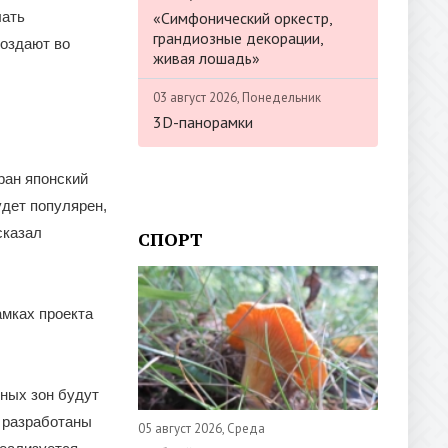
«Симфонический оркестр,
лать
грандиозные декорации,
создают во
живая лошадь»
03 август 2026, Понедельник
3D-панорамки
ран японский
удет популярен,
сказал
СПОРТ
амках проекта
рных зон будут
 разработаны
05 август 2026, Среда