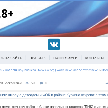
18+
ОЕ НА САЙТЕ
ПРАВИЛА
НАШИ УСЛУГИ
КОНТАКТЫ
 и новости шоу-бизнеса | News-w.org | World news and Showbiz news
»
Мос
20, Воскресенье
500
0
 осмотрел ход работ в блоке начальных классов (БНК) с детск