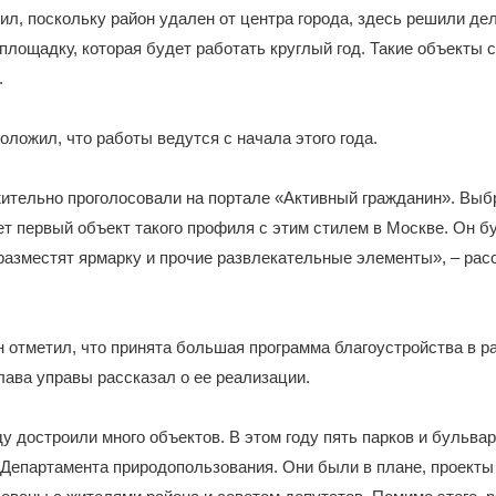
ил, поскольку район удален от центра города, здесь решили де
лощадку, которая будет работать круглый год. Такие объекты 
.
оложил, что работы ведутся с начала этого года.
ительно проголосовали на портале «Активный гражданин». Выб
ет первый объект такого профиля с этим стилем в Москве. Он б
разместят ярмарку и прочие развлекательные элементы», – рас
 отметил, что принята большая программа благоустройства в р
лава управы рассказал о ее реализации.
у достроили много объектов. В этом году пять парков и бульва
Департамента природопользования. Они были в плане, проекты