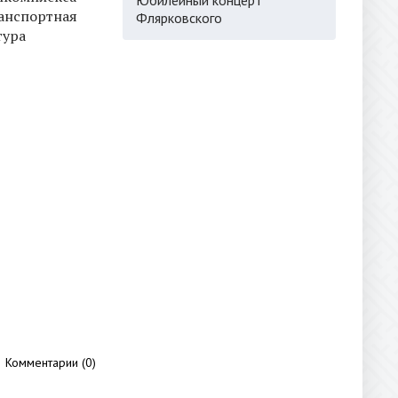
анспортная
Флярковского
тура
Комментарии (0)