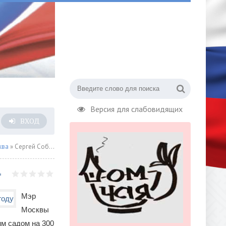
Версия для слабовидящих
ВХОД
ква
» Сергей Собянин: школу с детсадом и ФОК в районе Куркино откроют в этом году
Мэр
Москвы
им садом на 300