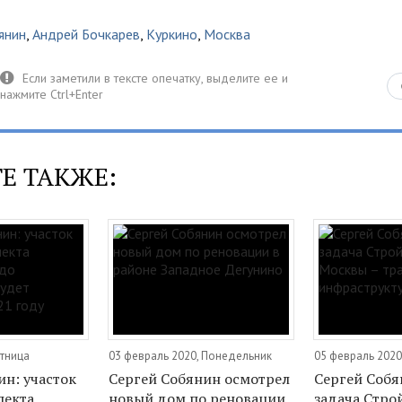
янин
,
Андрей Бочкарев
,
Куркино
,
Москва
Е ТАКЖЕ:
ятница
03 февраль 2020, Понедельник
05 февраль 2020
ин: участок
Сергей Собянин осмотрел
Сергей Собя
пекта
новый дом по реновации
задача Стро