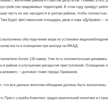
сованы с жителями района и советом депутатов. Помимо этого, 
оустройства придомовых территорий. В этом году пройдут рабо
шая часть из них находится в центре района, чтобы полностью 
Там будет фестивальная площадка, двор и парк «Дубрава», – 
о выполнены оба поручения мэра по установке видеонаблюдени
езопасности и освещения при выезде на МКАД.
становлено более 130 камер. Уже есть положительная динамика
и в районе и улучшению раскрытия преступлений. Освещение н
м режиме», – доложил главе города Тараканов.
л, что все данные жителям обещания должны быть выполнены.
о: Пресс-служба Комплекс градостроительной политики и стро