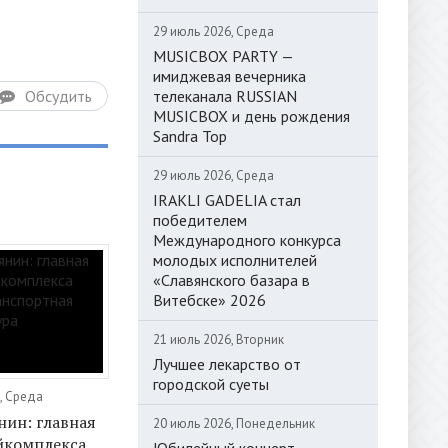
29 июль 2026, Среда
MUSICBOX PARTY —
имиджевая вечерника
телеканала RUSSIAN
Обсудить
MUSICBOX и день рождения
Sandra Top
29 июль 2026, Среда
IRAKLI GADELIA стал
победителем
Международного конкурса
молодых исполнителей
«Славянского базара в
Витебске» 2026
21 июль 2026, Вторник
Лучшее лекарство от
городской суеты
, Среда
нин: главная
20 июль 2026, Понедельник
йкомплекса
Юбилейный концерт