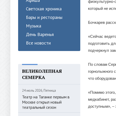
Афиша
физкультурно-о
Светская хроника
который не исп
Бары и рестораны
Бочкарев расск
Музыка
День Варенья
«Сейчас ведет
Все новости
подготовить дл
подчеркнул за
По словам Серг
ВЕЛИКОЛЕПНАЯ
горнолыжного с
СЕМЕРКА
что оборудован
24 июль 2026, Пятница
«Помимо этого,
Театр на Таганке первым в
медкабинет, ра
Москве открыл новый
доступным», – 
театральный сезон