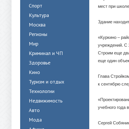
Спорт
мест при школе
Культура
Здание находитс
Москва
Регионы
«Куркино – ра
Мир
учреждений. С 
Криминал и ЧП
Строим еще два
еще один объек
Здоровье
Кино
Глава Стройком
Туризм и отдых
к сентябрю сле
Технологии
«Проектировани
Недвижимость
учебного года 
Авто
Мода
Сергей Собянин