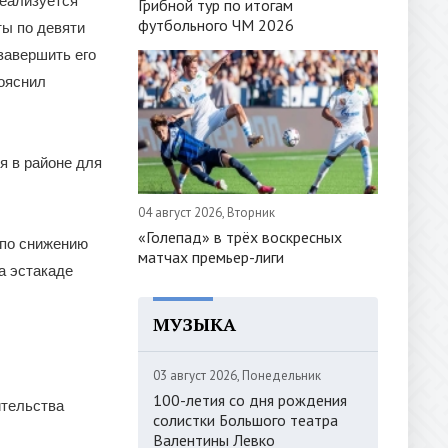
реализуется
Грибной тур по итогам
футбольного ЧМ 2026
ты по девяти
завершить его
пояснил
я в районе для
04 август 2026, Вторник
«Голепад» в трёх воскресных
 по снижению
матчах премьер-лиги
а эстакаде
МУЗЫКА
03 август 2026, Понедельник
100-летия со дня рождения
ительства
солистки Большого театра
Валентины Левко