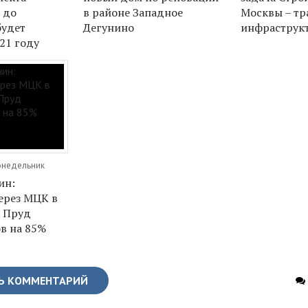
 до
в районе Западное
Москвы – тр
будет
Дегунино
инфраструк
21 году
Понедельник
ин:
ерез МЦК в
 Пруд
в на 85%
Ь КОММЕНТАРИЙ