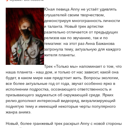
Юная певица Anny не устаёт удивлять
слушателей своим творчеством,
демонстрируя многогранность личности
и таланта. Новый трек артистки
разительно отличается от предыдущих
релизов как по звучанию, так и по
тематике: на этот раз Анна Бажанова
затронула тему, актуальную для каждого
жителя планеты.
Трек «Только мы» напоминает о том, что
наша планета - наш дом, и только от нас зависит, какой она
будет, в каком мире нам предстоит жить. Вопросы экологии,
все более актуальные год от года, звучат особенно ярко в
исполнении подростка, осознающего ответственность и
призывающего задуматься об окружающей среде. Ярких
релиз дополнил интересный видеоряд, визуализирующий
поднятую тему и имеющий некоторые черты популярного
жанра анимэ.
Новый, более гранжевый трек раскрыл Anny с новой стороны