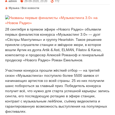
admin
29-09-2020, 23:20
772
Музыка
/
Все новости
28 сентября в прямом эфире «Нового Радио» объявили
первых финалистов конкурса «Музыкастинг 3.0» — дуэт
«Сёстры Мантулины» и группу Heartskin. Такое решение
приняли слушатели станции и звёздное жюри, в которое
вошли Артик из дуэта Artik & Asti, ELMAN, Filatov & Karas,
композитор и продюсер Алексей Романоф и генеральный
продюсер «Нового Радио» Роман Емельянов.
Участники конкурса прошли жёсткий отбор — на третий
сезон «Музыкастинга» поступило более 5500 заявок от
начинающих артистов со всей страны. 25 из них получили
шанс побороться за главный приз. Победитель конкурса
получит всё, что нужно для старта успешной карьеры: запись
сингла, его последующую ротацию в эфире станции,
контракт с музыкальным лейблом, съёмку видеоклипа и
гарантированную возможность выступления на популярных
фестивалях.