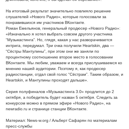
На итоговый результат значительно повлияло решение
слушателей «Нового Радио», которые голосовали за
понравившихся им участников ВКонтакте.
Роман Емельянов, генеральный продюсер «Нового Радио»:
«Изначально я хотел выбрать совсем другого участника
“Музыкастинга”. Но, глядя, какая у нас разворачивается
интрига, передумал. Три очка получили Heartskin, два —
“Сёстры Мантулины”, при этом они же заняли по
процентному соотношению второе место в голосовании
ВКонтакте. Мы любим, уважаем и всегда прислушиваемся ко
мнению нашей аудитории. Поэтому я, как продюсер
радиостанции, отдал свой голос “Сёстрам”. Таким образом, и
Heartskin, и Мантулины проходят дальше».
Серия полуфиналов «Музыкастинга 3.0» продлится до 2
октября, а победитель будет назван 5 октября. Следить за
конкурсом можно в прямом эфире «Нового Радио», на
newradio.ru и странице станции ВКонтакте.
Материал: News-w.org / Альберт Сафарян по материалам
пресс-службы