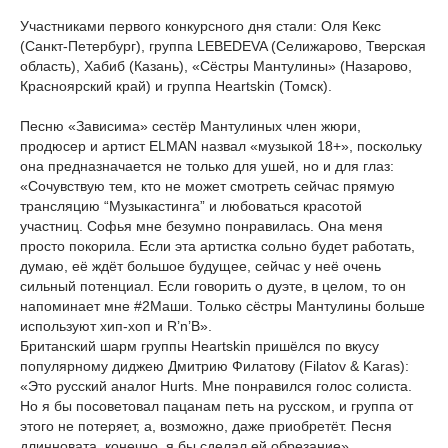
Участниками первого конкурсного дня стали: Оля Кекс
(Санкт-Петербург), группа LEBEDEVA (Селижарово, Тверская
область), Хабиб (Казань), «Сёстры Мантулины» (Назарово,
Красноярский край) и группа Heartskin (Томск).
Песню «Зависима» сестёр Мантулиных член жюри,
продюсер и артист ELMAN назвал «музыкой 18+», поскольку
она предназначается не только для ушей, но и для глаз:
«Сочувствую тем, кто не может смотреть сейчас прямую
трансляцию “Музыкастинга” и любоваться красотой
участниц. Софья мне безумно понравилась. Она меня
просто покорила. Если эта артистка сольно будет работать,
думаю, её ждёт большое будущее, сейчас у неё очень
сильный потенциал. Если говорить о дуэте, в целом, то он
напоминает мне #2Маши. Только сёстры Мантулины больше
используют хип-хоп и R’n’B».
Британский шарм группы Heartskin пришёлся по вкусу
популярному диджею Дмитрию Филатову (Filatov & Karas):
«Это русский аналог Hurts. Мне понравился голос солиста.
Но я бы посоветовал пацанам петь на русском, и группа от
этого не потеряет, а, возможно, даже приобретёт. Песня
длинновата, конечно, я бы сделал ей обрезание».