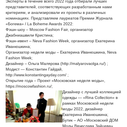
Эксперты в течение всего 2022 года отбирали лучших
представителей, соответствующих разработанным нами
критериям, и анализировали их проекты в различных
номинациях. Представляем лауреатов Премии Журнала
«Богема» / La Boheme Awards 2022:
Фэшн-шоу – Moscow Fashion Fair, организатор
Джабниашвили Кристина;
Фэшн-ивент – Neva Fashion Week, организатор Екатерина
Иванюшкина;
Организатор недели моды – Екатерина Иванюшкина, Neva
Fashion Week;
Дизайнер – Ольга Малярова (http://malyarovaolga.ru/) ;
Модист — Константин Гайдай,
http://www.konstantingayday.com/ ;
Открытие года – Проект «Московская неделя моды»,
https://moscowfashion.ru/;
Дизайнер с лучшей коллекцией
одежды — «Rina Collection» в
рамках Московской недели
моды 2022, дизайнер
Екатерина Иванюшкина;
Бутик – АО «Московский ДОМ
Моды Вячеслава Зайцева»,