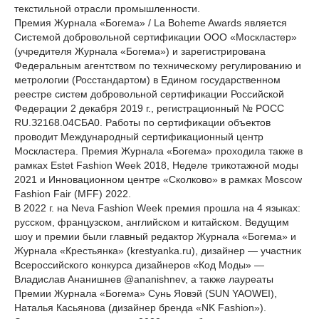
текстильной отрасли промышленности.
Премия Журнала «Богема» / La Boheme Awards является
Системой добровольной сертификации ООО «Москластер»
(учредителя Журнала «Богема») и зарегистрирована
Федеральным агентством по техническому регулированию и
метрологии (Росстандартом) в Едином государственном
реестре систем добровольной сертификации Российской
Федерации 2 декабря 2019 г., регистрационный № РОСС
RU.З2168.04СБА0. Работы по сертификации объектов
проводит Международный сертификационный центр
Москластера. Премия Журнала «Богема» проходила также в
рамках Estet Fashion Week 2018, Неделе трикотажной моды
2021 и Инновационном центре «Сколково» в рамках Moscow
Fashion Fair (MFF) 2022.
В 2022 г. на Neva Fashion Week премия прошла на 4 языках:
русском, французском, английском и китайском. Ведущим
шоу и премии были главный редактор Журнала «Богема» и
Журнала «Крестьянка» (krestyanka.ru), дизайнер — участник
Всероссийского конкурса дизайнеров «Код Моды» —
Владислав Ананишнев @ananishnev, а также лауреаты
Премии Журнала «Богема» Сунь Яовэй (SUN YAOWEI),
Наталья Касьянова (дизайнер бренда «NK Fashion»).