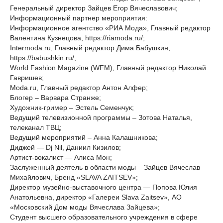
Генеральный директор Зайцев Егор Вячеславович;
Информационный партнер мероприятия:
Информационное агентство «РИА Мода», Главный редактор
Валентина Кузнецова, https://riamoda.ru/;
Intermoda.ru, Главный редактор Дима Бабушкин,
https://babushkin.ru/;
World Fashion Magazine (WFM), Главный редактор Николай
Гавришев;
Moda.ru, Главный редактор Антон Алфер;
Блогер – Варвара Странже;
Художник-гример – Эстель Семенчук;
Ведущий телевизионной программы – Зотова Наталья,
телеканал ТВЦ;
Ведущий мероприятий – Анна Калашникова;
Диджей — Dj Nil, Даниил Кизилов;
Артист-вокалист — Алиса Мон;
Заслуженный деятель в области моды – Зайцев Вячеслав
Михайлович, Бренд «SLAVA ZAITSEV»;
Директор музейно-выставочного центра — Попова Юлия
Анатольевна, директор «Галереи Slava Zaitsev», АО
«Московский Дом моды Вячеслава Зайцева»;
Студент высшего образовательного учреждения в сфере