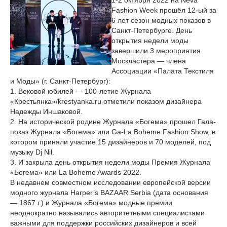
1-2 октября 2022 на Neva
Fashion Week прошёл 12-ый за
6 лет сезон модных показов в
Санкт-Петербурге. День
открытия недели моды
завершили 3 мероприятия
Москластера — члена
Ассоциации «Палата Текстиля
и Моды» (г. Санкт-Петербург):
1. Вековой юбилей — 100-летие Журнала
«Крестьянка»/krestyanka.ru отметили показом дизайнера
Надежды Иншаковой.
2. На исторической родине Журнала «Богема» прошел Гала-
показ Журнала «Богема» или Ga-La Boheme Fashion Show, в
котором приняли участие 15 дизайнеров и 70 моделей, под
музыку Dj Nil.
3. И закрыла день открытия недели моды Премия Журнала
«Богема» или La Boheme Awards 2022.
В недавнем совместном исследовании европейской версии
модного журнала Harper’s BAZAAR Serbia (дата основания
— 1867 г.) и Журнала «Богема» модные премии
неоднократно назывались авторитетными специалистами
важными для поддержки российских дизайнеров и всей