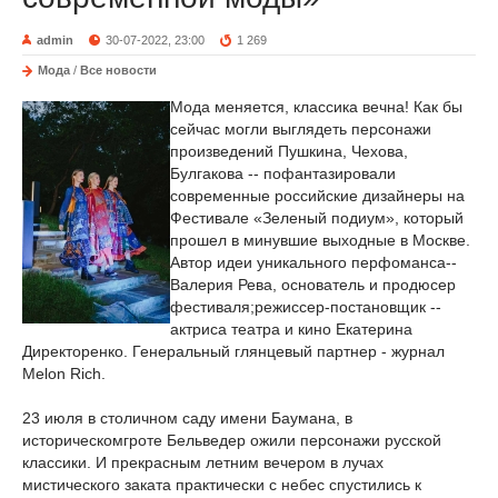
admin
30-07-2022, 23:00
1 269
Мода
/
Все новости
Мода меняется, классика вечна! Как бы
сейчас могли выглядеть персонажи
произведений Пушкина, Чехова,
Булгакова -- пофантазировали
современные российские дизайнеры на
Фестивале «Зеленый подиум», который
прошел в минувшие выходные в Москве.
Автор идеи уникального перфоманса--
Валерия Рева, основатель и продюсер
фестиваля;режиссер-постановщик --
актриса театра и кино Екатерина
Директоренко. Генеральный глянцевый партнер - журнал
Melon Rich.
23 июля в столичном саду имени Баумана, в
историческомгроте Бельведер ожили персонажи русской
классики. И прекрасным летним вечером в лучах
мистического заката практически с небес спустились к