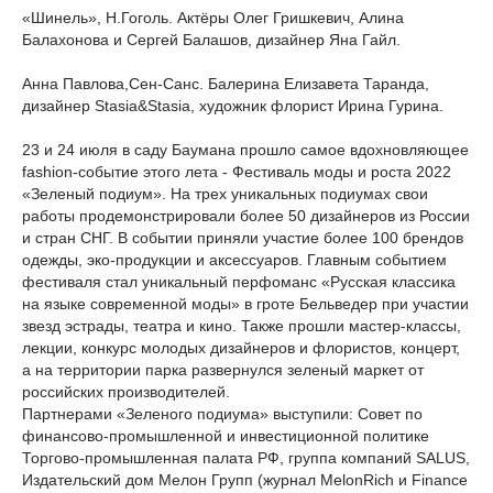
«Шинель», Н.Гоголь. Актёры Олег Гришкевич, Алина
Балахонова и Сергей Балашов, дизайнер Яна Гайл.
Анна Павлова,Сен-Санс. Балерина Елизавета Таранда,
дизайнер Stasia&Stasia, художник флорист Ирина Гурина.
23 и 24 июля в саду Баумана прошло самое вдохновляющее
fashion-событие этого лета - Фестиваль моды и роста 2022
«Зеленый подиум». На трех уникальных подиумах свои
работы продемонстрировали более 50 дизайнеров из России
и стран СНГ. В событии приняли участие более 100 брендов
одежды, эко-продукции и аксессуаров. Главным событием
фестиваля стал уникальный перфоманс «Русская классика
на языке современной моды» в гроте Бельведер при участии
звезд эстрады, театра и кино. Также прошли мастер-классы,
лекции, конкурс молодых дизайнеров и флористов, концерт,
а на территории парка развернулся зеленый маркет от
российских производителей.
Партнерами «Зеленого подиума» выступили: Совет по
финансово-промышленной и инвестиционной политике
Торгово-промышленная палата РФ, группа компаний SALUS,
Издательский дом Мелон Групп (журнал MelonRich и Finance