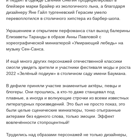
и педант в одежде Евгений Онегин продефилировал в
блейзере марки Брайер из экологичного льна, а благодаря
дизайнеру Яне Гайл тургеневский Герасим умело
перевоплотился в столичного хипстера из барбер-шопа.
Украшением и открытием перфоманса стал выход балерины
Елизаветы Таранды в образе Анны Павловой с
хореографической миниатюрой «Умирающий лебедь» на
музыку Сен-Санса.
И ещё много других персонажей отечественной классики
смогли увидеть зрители и участники фестиваля моды и роста
2022 «Зелёный подиум» в столичном саду имени Баумана.
В дефиле приняли участие знаменитые актёры, певцы и
блогеры. Они прошлись, а кто-то даже станцевал под
плавные, а иногда и волнующие строчки из всеми известных
литературных произведений. Это был не просто показ, это
были целые сценические миниатюры, тонко отыгранные
актерами без единого слова, только эмоции. Эффект
вовлечённости стопроцентный!
Трудились над образами персонажей не только дизайнеры,