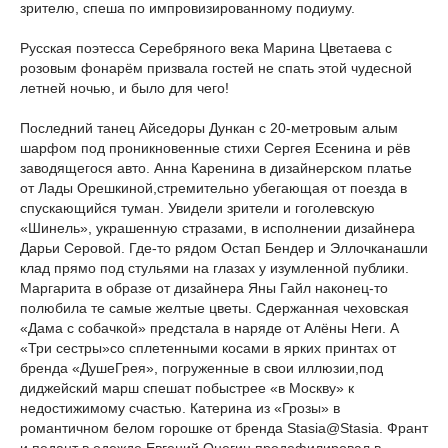
зрителю, спеша по импровизированному подиуму.
Русская поэтесса Серебряного века Марина Цветаева с
розовым фонарём призвала гостей не спать этой чудесной
летней ночью, и было для чего!
Последний танец Айседоры Дункан с 20-метровым алым
шарфом под проникновенные стихи Сергея Есенина и рёв
заводящегося авто. Анна Каренина в дизайнерском платье
от Лады Орешкиной,стремительно убегающая от поезда в
спускающийся туман. Увидели зрители и гоголевскую
«Шинель», украшенную стразами, в исполнении дизайнера
Дарьи Серовой. Где-то рядом Остап Бендер и Эллочканашли
клад прямо под стульями на глазах у изумленной публики.
Маргарита в образе от дизайнера Яны Гайл наконец-то
полюбила те самые желтые цветы. Сдержанная чеховская
«Дама с собачкой» предстала в наряде от Алёны Неги. А
«Три сестры»со сплетенными косами в ярких принтах от
бренда «ДушеГрея», погруженные в свои иллюзии,под
диджейский марш спешат побыстрее «в Москву» к
недостижимому счастью. Катерина из «Грозы» в
романтичном белом горошке от бренда Stasia@Stasia. Франт