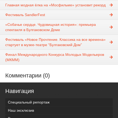
Главная модная ёлка на «Мосфильме» установит рекорд
Фестиваль SandlerFest
«Собачье сердце. Чудовищная история»: премьера
спектакля в Булгаковском Доме
Фестиваль «Новое Прочтение. Классика на все времена»
стартует в музее-театре “Булгаковский Дом”
Финал Международного Конкурса Молодых Модельеров
(МКММ)
Комментарии (0)
Навигация
Специальный репортаж
Наш эксклюзив