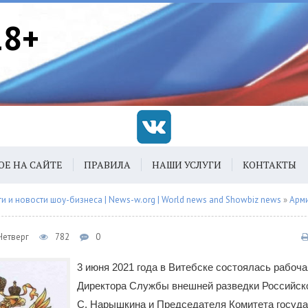
18+
ОЕ НА САЙТЕ
ПРАВИЛА
НАШИ УСЛУГИ
КОНТАКТЫ
 и новости шоу-бизнеса | News-w.org | World news and Showbiz news
»
Арм
Четверг
782
0
3 июня 2021 года в Витебске состоялась рабоча
Директора Службы внешней разведки Российск
С. Нарышкина и Председателя Комитета госуд