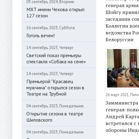
03 сентябрь 2024, Вторник
генерал арми
МХТ имени Чехова открыл
Шойгу принял
127 сезон
заседании со
Коллегии вое
16 сентябрь 2023, Суббота
ведомства Ро
Гоголь вечен!
Белоруссии
14 сентябрь 2023, Четверг
Светский показ премьеры
спектакля «Собака на сене»
14 сентябрь 2023, Четверг
Премьерой "Красавец
мужчина" открылся сезон в
Театре на Трубной
26 март 2021, Пят
Замминистра
04 сентябрь 2023, Понедельник
генерал-полк
Открытие сезона в театре
Андрей Карт
Шиловского
встретился с
обороны Инд
04 сентябрь 2023, Понедельник