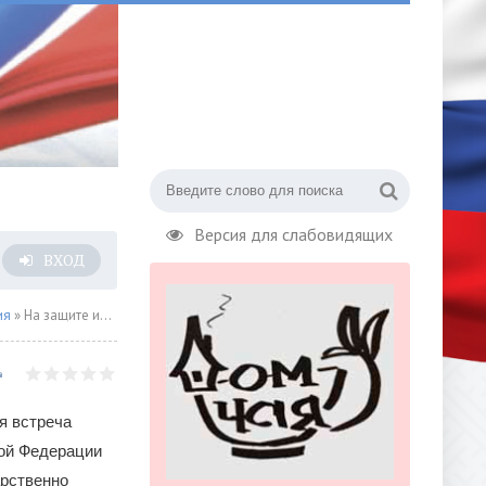
Версия для слабовидящих
ВХОД
ия
» На защите интересов Союзного государства
я встреча
ой Федерации
арственно