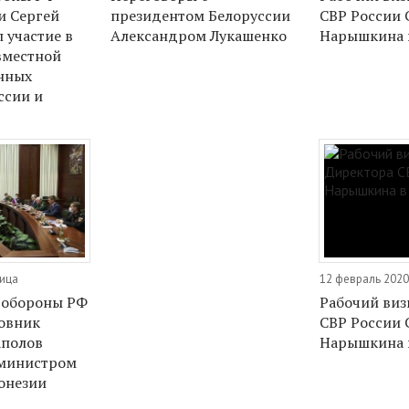
и Сергей
президентом Белоруссии
СВР России С
 участие в
Александром Лукашенко
Нарышкина 
вместной
нных
ссии и
ница
12 февраль 2020
 обороны РФ
Рабочий виз
овник
СВР России С
аполов
Нарышкина 
 министром
онезии