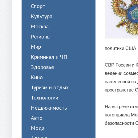
Спорт
Культура
Москва
Регионы
Мир
политики США и
Криминал и ЧП
СВР России и К
Здоровье
ведении совмес
Кино
нацеленной на 
Туризм и отдых
пространстве С
Технологии
На встрече отм
Недвижимость
потенциала Мо
Авто
безопасности С
Мода