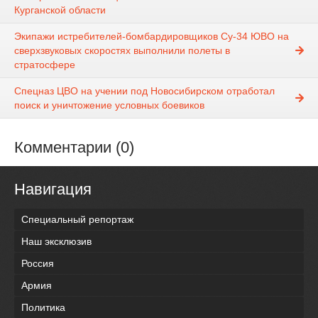
Курганской области
Экипажи истребителей-бомбардировщиков Су-34 ЮВО на
сверхзвуковых скоростях выполнили полеты в
стратосфере
Спецназ ЦВО на учении под Новосибирском отработал
поиск и уничтожение условных боевиков
Комментарии (0)
Навигация
Специальный репортаж
Наш эксклюзив
Россия
Армия
Политика