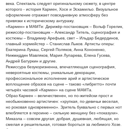
века. Спектакль следует оригинальному сюжету, в центре
которого - история Кармен, Хосе и Эскамильо. Визуальное
оформление отражает повседневную атмосферу без
привязки к историческому антуражу.
«Кармен» в МАМТе: Дирижёр-постановщик – Вольф Горелик,
режиссёр-постановщик – Александр Титель, сценография и
костюмы – Владимир Арефьев, свет – Ильдар Бедердинов,
главный хормейстер – Станислав Лыков. Артисты оперы:
Екатерина Лукаш, Сергей Поляков, Анна Кононенко,
Нижмиддин Мавляков, Мария Лупарева, Елена Гусева,
Андрей Батуркин и другие.
Режиссура безукоризненна, впечатляющая сценография,
невероятные костюмы, уникальные декорации,
профессиональное исполнение арий и артистическое
воплощение образов на сцене – таково «либретто» почти
четырёх часовой «Кармен» на сцене МАМТа.
Образ Кармен – величественен, но по-житейски прост и
необыкновенно артистичен: «хрупкая, по-девичьи веселая,
но роковая одновременно». Зритель буквально с первых нот
влюбляется в героиню – сильную женщину без «показухи».
Микаэла – совсем другая: добрая, душевная, любящая, но
смелая и решительная, готовая бороться за любимого Хозе.