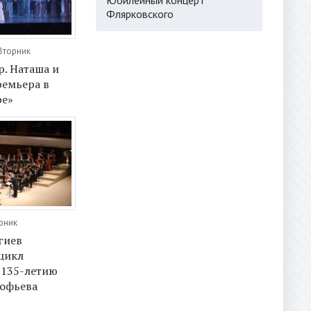
Флярковского
 Вторник
р. Наташа и
ремьера в
ре»
орник
гиев
цикл
 135-летию
кофьева