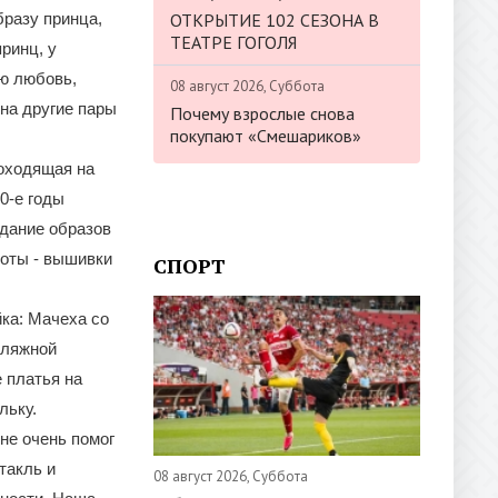
ОТКРЫТИЕ 102 СЕЗОНА В
бразу принца,
ТЕАТРЕ ГОГОЛЯ
принц, у
ою любовь,
08 август 2026, Суббота
 на другие пары
Почему взрослые снова
покупают «Смешариков»
роходящая на
0-е годы
здание образов
боты - вышивки
СПОРТ
йка: Мачеха со
пляжной
 платья на
льку.
не очень помог
такль и
08 август 2026, Суббота