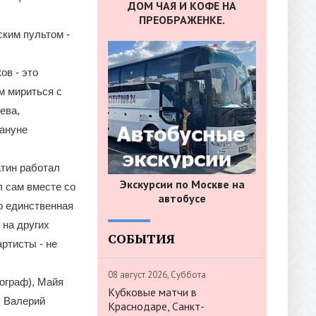
ДОМ ЧАЯ И КОФЕ НА
ПРЕОБРАЖЕНКЕ.
ким пультом -
ов - это
м мириться с
ева,
кануне
атин работал
Экскурсии по Москве на
л сам вместе со
автобусе
то единственная
 на других
СОБЫТИЯ
артисты - не
08 август 2026, Суббота
ограф), Майя
Кубковые матчи в
, Валерий
Краснодаре, Санкт-