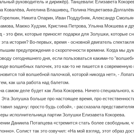
альный руководитель и дирижёр). Танцевали: Елизавета Кокоре
на Ковалёва, Ангелина Влашивец, Полина Нецветаева-Долгалёв
 Горелкин, Никита Опарин, Иван Поддубняк, Александр Смольян
амова, Маюко Худзии, Кристина Петрова, Ульяна Мокшева и др
д - это феи, которые приносят подарки для Золушки, которые с
т эта история? Во-первых, время - основной двигатель спектакля
слышим предупреждения о скоротечности времени. Когда мы дум
поводу сегодняшнего дня, если пользоваться какими-то "волше
роде волшебных палочек, это как-то не пишется в современную 
ановится той волшебной палочкой, которой никогда нет», - Лопа
ем, как шла работа над балетом.
а самом деле будет как Лиза Кокорева. Ничего специального, к
. Эта Золушка больше про настоящее время, про естественност
тавил задачу: просто будь собой», - рассказала представител
ьеры исполнительница партии Золушки Елизавета Кокорева.
ении Даниила Потапцева «стремится стать более свободным, ч
онно». Солист так это озвучил: «На мой взгляд, этот образ дос