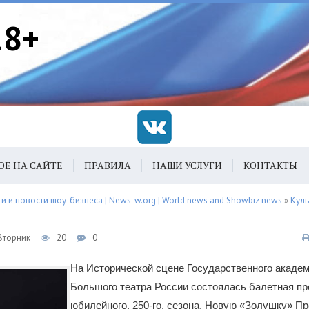
18+
ОЕ НА САЙТЕ
ПРАВИЛА
НАШИ УСЛУГИ
КОНТАКТЫ
 и новости шоу-бизнеса | News-w.org | World news and Showbiz news
»
Куль
 Вторник
20
0
На Исторической сцене Государственного академ
Большого театра России состоялась балетная п
юбилейного, 250-го, сезона. Новую «Золушку» П