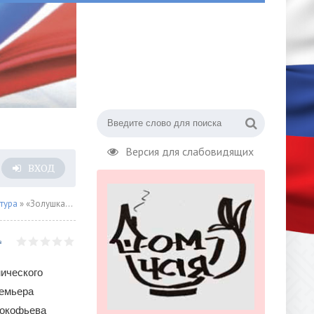
Версия для слабовидящих
ВХОД
тура
» «Золушка» - балетная премьера
ического
ремьера
рокофьева