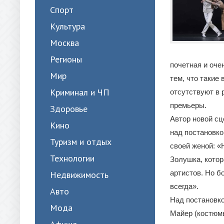
Спорт
Культура
Москва
Регионы
почетная и оче
Мир
тем, что такие
Криминал и ЧП
отсутствуют в 
премьеры.
Здоровье
Автор новой сц
Кино
над постановко
Туризм и отдых
своей женой: «
Технологии
Золушка, котора
артистов. Но бо
Недвижимость
всегда».
Авто
Над постановко
Мода
Майер (костюмы