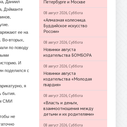
Петербурге и Москве
ва, Даниил
а, Дэйманте
08 август 2026, Суббота
инов,
«Алмазная колесница.
угие.
Буддийское искусство
России»
наряжают ее на
. Во-вторых,
08 август 2026, Суббота
али по поводу
Новинки августа
издательства БОМБОРА
бными
историю. И
08 август 2026, Суббота
тин поделился с
Новинки августа
издательства «Молодая
гвардия»
арикатурно, я
ь бытия.
08 август 2026, Суббота
ям СМИ
«Власть и деньги,
взаимоотношения между
детьми и их родителями»
тобы не
таточно
08 август 2026, Суббота