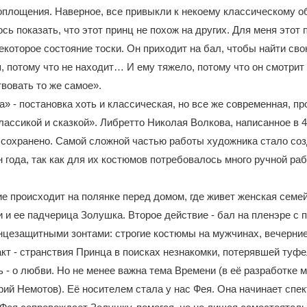
площения. Наверное, все привыкли к некоему классическому о
сь показать, что этот принц не похож на других. Для меня этот 
некоторое состояние тоски. Он приходит на бал, чтобы найти св
, потому что не находит… И ему тяжело, потому что он смотрит
твовать то же самое».
» - постановка хоть и классическая, но все же современная, п
лассикой и сказкой». Либретто Николая Волкова, написанное в 4
 сохранено. Самой сложной частью работы художника стало со
 года, так как для их костюмов потребовалось много ручной ра
е происходит на полянке перед домом, где живет женская семе
 и ее падчерица Золушка. Второе действие - бал на пленэре с 
цезащитными зонтами: строгие костюмы на мужчинах, вечерние
акт - странствия Принца в поисках незнакомки, потерявшей туфе
 - о любви. Но не менее важна тема Времени (в её разработке м
ий Немотов). Её носителем стала у нас Фея. Она начинает спек