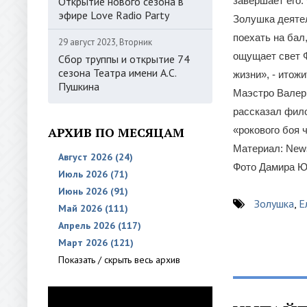
Открытие нового сезона в
завершает его.
эфире Love Radio Party
Золушка деятел
поехать на бал
29 август 2023, Вторник
ощущает свет Ф
Сбор труппы и открытие 74
сезона Театра имени А.С.
жизни», - итож
Пушкина
Маэстро Валери
рассказал фило
АРХИВ ПО МЕСЯЦАМ
«рокового боя 
Материал: News
Август 2026 (24)
Фото Дамира Ю
Июль 2026 (71)
Июнь 2026 (91)
Золушка
,
Е
Май 2026 (111)
Апрель 2026 (117)
Март 2026 (121)
Показать / скрыть весь архив