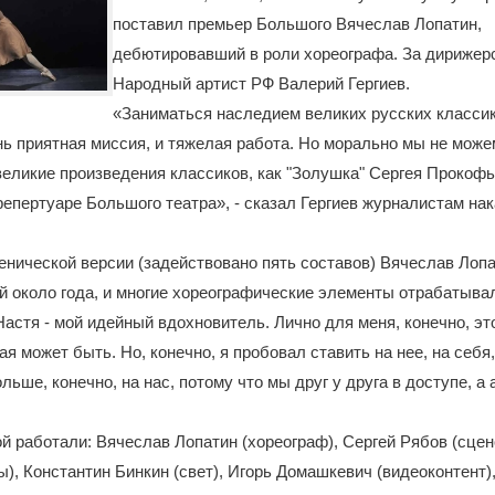
поставил премьер Большого Вячеслав Лопатин,
дебютировавший в роли хореографа. За дирижерс
Народный артист РФ Валерий Гергиев.
«Заниматься наследием великих русских классик
нь приятная миссия, и тяжелая работа. Но морально мы не може
 великие произведения классиков, как "Золушка" Сергея Прокофь
репертуаре Большого театра», - сказал Гергиев журналистам на
енической версии (задействовано пять составов) Вячеслав Лоп
й около года, и многие хореографические элементы отрабатыва
Настя - мой идейный вдохновитель. Лично для меня, конечно, э
я может быть. Но, конечно, я пробовал ставить на нее, на себя,
льше, конечно, на нас, потому что мы друг у друга в доступе, а 
й работали: Вячеслав Лопатин (хореограф), Сергей Рябов (сцен
), Константин Бинкин (свет), Игорь Домашкевич (видеоконтент)