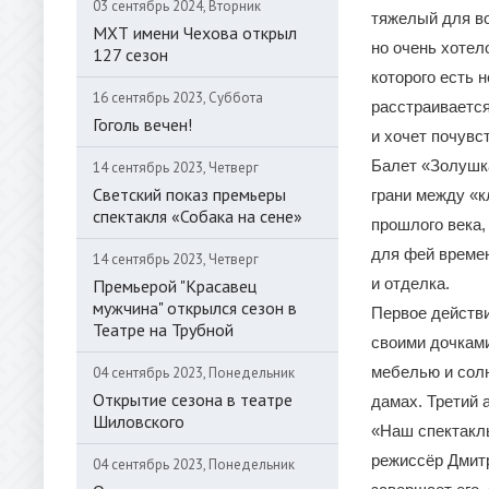
03 сентябрь 2024, Вторник
тяжелый для во
МХТ имени Чехова открыл
но очень хотело
127 сезон
которого есть 
16 сентябрь 2023, Суббота
расстраивается
Гоголь вечен!
и хочет почувс
Балет «Золушка
14 сентябрь 2023, Четверг
Светский показ премьеры
грани между «к
спектакля «Собака на сене»
прошлого века,
для фей времен
14 сентябрь 2023, Четверг
и отделка.
Премьерой "Красавец
мужчина" открылся сезон в
Первое действи
Театре на Трубной
своими дочками
мебелью и солн
04 сентябрь 2023, Понедельник
Открытие сезона в театре
дамах. Третий 
Шиловского
«Наш спектакль
режиссёр Дмитр
04 сентябрь 2023, Понедельник