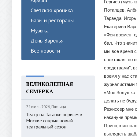
Афиша
Гергиев (музык
Светская хроника
Потапцев, Алё
Таранда, Игорь
Бары и рестораны
Екатерина Варл
Музыка
«Феи времен го
День Варенья
бал. Что значи
Все новости
мы все время 
спектакля, по 
средствами", в
время у нас ст
ВЕЛИКОЛЕПНАЯ
журналистами т
СЕМЕРКА
«Моя Золушка н
делать не буду
24 июль 2026, Пятница
Режиссер мне с
Театр на Таганке первым в
накануне прем
Москве открыл новый
Принц в исполн
театральный сезон
выглядеть шабл