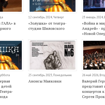
еда
12 сентябрь 2024, Четверг
23 январь 2024,
 ГАЛА» в
«Золушка» от театра-
«Война и ми
арного
студии Шиловского
Андрей» - п
«Новой Опе
Суббота
25 сентябрь 2023, Понедельник
26 май 2026, Вт
первая
Анонсы Маяковки
Валерий Гер
 детей
представит 
Театра-
концертов к
лода
Сергея Про