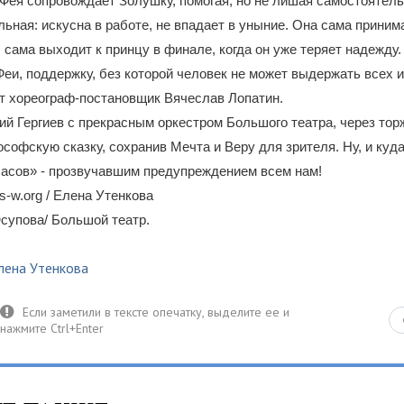
 Фея сопровождает Золушку, помогая, но не лишая самостоятел
ьная: искусна в работе, не впадает в уныние. Она сама прини
, сама выходит к принцу в финале, когда он уже теряет надежду.
еи, поддержку, без которой человек не может выдержать всех 
ит хореограф-постановщик Вячеслав Лопатин.
й Гергиев с прекрасным оркестром Большого театра, через тор
софскую сказку, сохранив Мечта и Веру для зрителя. Ну, и куда
часов» - прозвучавшим предупреждением всем нам!
-w.org / Елена Утенкова
супова/ Большой театр.
лена Утенкова