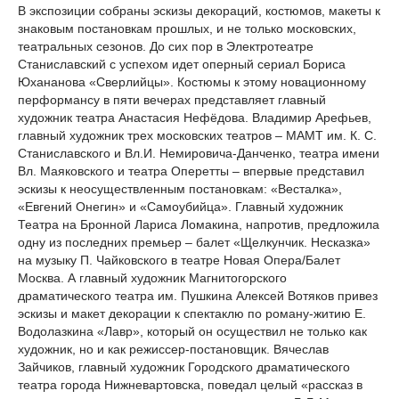
В экспозиции собраны эскизы декораций, костюмов, макеты к
знаковым постановкам прошлых, и не только московских,
театральных сезонов. До сих пор в Электротеатре
Станиславский с успехом идет оперный сериал Бориса
Юхананова «Сверлийцы». Костюмы к этому новационному
перформансу в пяти вечерах представляет главный
художник театра Анастасия Нефёдова. Владимир Арефьев,
главный художник трех московских театров – МАМТ им. К. С.
Станиславского и Вл.И. Немировича-Данченко, театра имени
Вл. Маяковского и театра Оперетты – впервые представил
эскизы к неосуществленным постановкам: «Весталка»,
«Евгений Онегин» и «Самоубийца». Главный художник
Театра на Бронной Лариса Ломакина, напротив, предложила
одну из последних премьер – балет «Щелкунчик. Несказка»
на музыку П. Чайковского в театре Новая Опера/Балет
Москва. А главный художник Магнитогорского
драматического театра им. Пушкина Алексей Вотяков привез
эскизы и макет декорации к спектаклю по роману-житию Е.
Водолазкина «Лавр», который он осуществил не только как
художник, но и как режиссер-постановщик. Вячеслав
Зайчиков, главный художник Городского драматического
театра города Нижневартовска, поведал целый «рассказ в