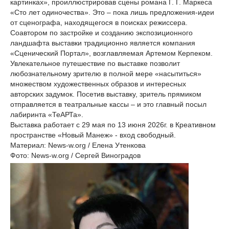
картинках», проиллюстрировав сцены романа Г. Г. Маркеса
«Сто лет одиночества». Это – пока лишь предложения-идеи
от сценографа, находящегося в поисках режиссера.
Соавтором по застройке и созданию экспозиционного
ландшафта выставки традиционно является компания
«Сценический Портал», возглавляемая Артемом Керпеком.
Увлекательное путешествие по выставке позволит
любознательному зрителю в полной мере «насытиться»
множеством художественных образов и интересных
авторских задумок. Посетив выставку, зритель прямиком
отправляется в театральные кассы – и это главный посыл
лабиринта «ТеАРТа».
Выставка работает с 29 мая по 13 июня 2026г. в Креативном
пространстве «Новый Манеж» - вход свободный.
Материал: News-w.org / Елена Утенкова
Фото: News-w.org / Сергей Виноградов