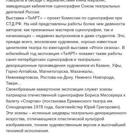
говорила в беседе с журналистами Инна Мирзоян,
заведующая кабинетом сценографии Союза театральных
деятелей России.
Выставка «TeAPT» – проект Комиссии по сценографии при
СТД РФ. На ней представлены работы более чем девяноста
авторов: как признанных мастеров сценографии, так и
начинающих – недавних выпускников и даже студентов. Это,
прежде всего, московские художники, хорошо известные
ценителям театра по ежегодной выставке «Итоги сезона». В
юбилейный год экспозиция «ТеАРТ» покажет также работы
санкт-петербургских сценографов и театрально-
декорационные произведения художников из Казани, Уфы,
Горно-Алтайска, Магнитогорска, Махачкалы,
Нижневартовска, Ростова-на-Дону, Нижнего Новгорода,
Твери…
Своеобразным камертоном экспозиции служат эскизы
патриарха отечественной сценографии Бориса Мессерера к
балету «Спартак» (постановка Ереванского театра им.
Спендиарова 1978 года, балетмейстер Юрий Григорович).
Эти эскизы – истинные шедевры театрально-декорационного
искусства, отличающиеся пластической культурой
изображения, тонким художественным вкусом и высочайшей
техникой исполнения.