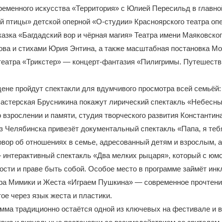
еменного искусства «Территория» с Юлией Пересильд в главно
й птицы» детской оперной «О-студии» Красноярского театра опе
азка «Багдадский вор и чёрная магия» Театра имени Маяковско
ова и стихами Юрия Энтина, а также масштабная постановка М
театра «Трикстер» — концерт-фантазия «Пилигримы. Путешеств
ене пройдут спектакли для вдумчивого просмотра всей семьёй:
Мастерская Брусникина покажут лирический спектакль «Небесн
 взрослении и памяти, студия творческого развития Константин
з Челябинска привезёт документальный спектакль «Папа, я те
овор об отношениях в семье, адресованный детям и взрослым, а
 интерактивный спектакль «Два мелких рыцаря», который с юм
ости и праве быть собой. Особое место в программе займёт ин
тра Мимики и Жеста «Играем Пушкина» — современное прочтени
тое через язык жеста и пластики.
мма традиционно остаётся одной из ключевых на фестивале и 