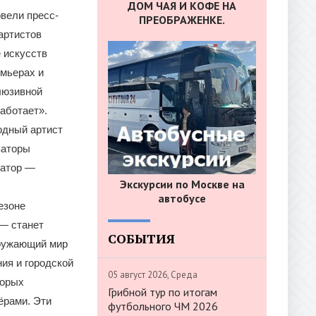
ДОМ ЧАЯ И КОФЕ НА
вели пресс-
ПРЕОБРАЖЕНКЕ.
 артистов
 искусств
емьерах и
люзивной
работает».
одный артист
заторы
затор —
Экскурсии по Москве на
автобусе
езоне
 — станет
СОБЫТИЯ
кружающий мир
ия и городской
05 август 2026, Среда
торых
Грибной тур по итогам
ёрами. Эти
футбольного ЧМ 2026