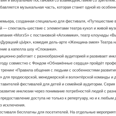
вия и визуальные постановки со взаимодействием со зрителем. 
бавляется музыкальная часть, которая станет одной из особен
ремьера, созданная специально для фестиваля, «Путешествие 
 — спектакль-шествие с элементами театра кукол и живой муз
мпания «MorэS» с постановкой «Алхимики», театр клоунады «В
«Дурацкий цЫрк», комедия дель-арте «Женщина-змея» Театра н
ние а капелла шоу «Споканки».
иционно работает с разнообразной аудиторией и развивает ин
м году совместно с Фондом «Обнажённые сердца» пройдёт проф
 тренинг «Правила общения с людьми с особенностями развития
» для продюсерской, менеджерской и волонтёрской команды и д
тавителей фестивалей для детей и семейной аудитории. Серия
развитие инклюзии через понимание потребностей людей с раз
предоставление доступа не только к репертуару, но и к любым
з исключения.
естиваля бесплатны для посетителей. На отдельные мероприят