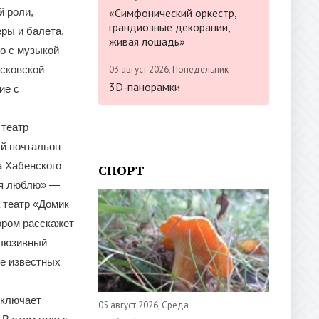
«Симфонический оркестр,
й роли,
грандиозные декорации,
ры и балета,
живая лошадь»
го с музыкой
03 август 2026, Понедельник
осковской
3D-панорамки
ие с
 театр
ый почтальон
а Хабенского
СПОРТ
бя люблю» —
 театр «Домик
ором расскажет
клюзивный
е известных
включает
05 август 2026, Среда