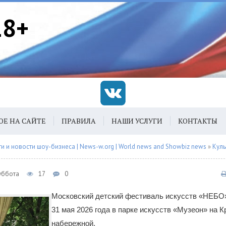
18+
ОЕ НА САЙТЕ
ПРАВИЛА
НАШИ УСЛУГИ
КОНТАКТЫ
 и новости шоу-бизнеса | News-w.org | World news and Showbiz news
»
Куль
Суббота
17
0
Московский детский фестиваль искусств «НЕБО»
31 мая 2026 года в парке искусств «Музеон» на 
набережной.