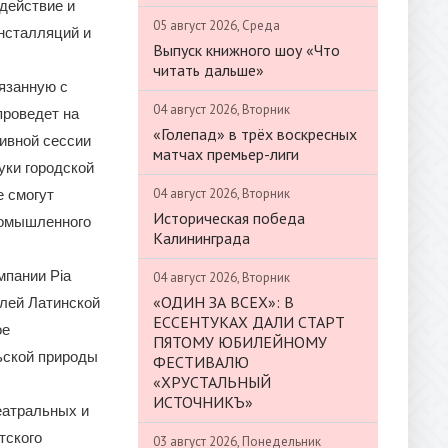
действие и
05 август 2026, Среда
нсталляций и
Выпуск книжного шоу «Что
читать дальше»
язанную с
04 август 2026, Вторник
проведет на
«Голепад» в трёх воскресных
ивной сессии
матчах премьер-лиги
уки городской
04 август 2026, Вторник
е смогут
Историческая победа
ромышленного
Калининграда
мпании Pia
04 август 2026, Вторник
«ОДИН ЗА ВСЕХ»: В
клей Латинской
ЕССЕНТУКАХ ДАЛИ СТАРТ
ое
ПЯТОМУ ЮБИЛЕЙНОМУ
ьской природы
ФЕСТИВАЛЮ
«ХРУСТАЛЬНЫЙ
ИСТОЧНИКЪ»
еатральных и
тского
03 август 2026, Понедельник