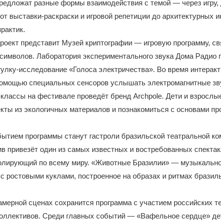
редложат разные формы взаимодействия с темой — через игру, 
т выставки-раскраски и игровой репетиции до архитектурных и
рактик.
оект представит Музей криптографии — игровую программу, св
символов. Лаборатория экспериментального звука Дома Радио 
улку-исследование «Голоса электричества». Во время интеракт
 помощью специальных сенсоров услышать электромагнитные зв
классы на фестивале проведёт бренд Archpole. Дети и взрослы
кты из экологичных материалов и познакомиться с основами п
ытием программы станут гастроли бразильской театральной ко
ив привезёт один из самых известных и востребованных спекта
ролирующий по всему миру. «Животные Бразилии» — музыкальн
с ростовыми куклами, построенное на образах и ритмах бразил
амерной сценах сохранится программа с участием российских т
оллективов. Среди главных событий — «Вафельное сердце» де