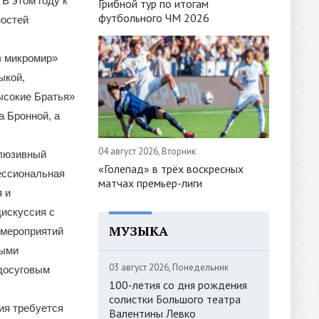
В этом году к
Грибной тур по итогам
футбольного ЧМ 2026
ностей
в микромир»
ыкой,
ысокие Братья»
а Бронной, а
04 август 2026, Вторник
клюзивный
«Голепад» в трёх воскресных
ессиональная
матчах премьер-лиги
 и
искуссия с
МУЗЫКА
 мероприятий
ными
03 август 2026, Понедельник
 досуговым
100-летия со дня рождения
солистки Большого театра
ия требуется
Валентины Левко