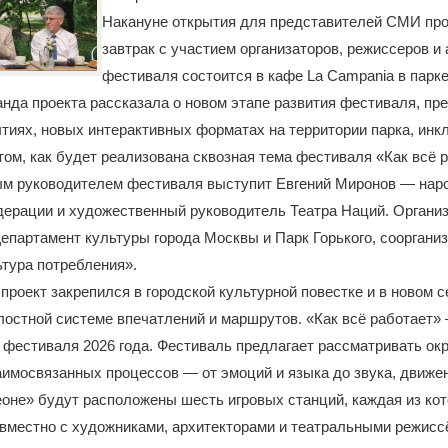
Накануне открытия для представителей СМИ про
завтрак с участием организаторов, режиссеров и
фестиваля состоится в кафе La Campania в парке
нда проекта рассказала о новом этапе развития фестиваля, пр
иях, новых интерактивных форматах на территории парка, инк
 том, как будет реализована сквозная тема фестиваля «Как всё 
м руководителем фестиваля выступит Евгений Миронов — нар
дерации и художественный руководитель Театра Наций. Органи
партамент культуры города Москвы и Парк Горького, сооргани
тура потребления».
 проект закрепился в городской культурной повестке и в новом с
лостной системе впечатлений и маршрутов. «Как всё работает»
 фестиваля 2026 года. Фестиваль предлагает рассматривать о
аимосвязанных процессов — от эмоций и языка до звука, движен
оне» будут расположены шесть игровых станций, каждая из ко
вместно с художниками, архитекторами и театральными режисс