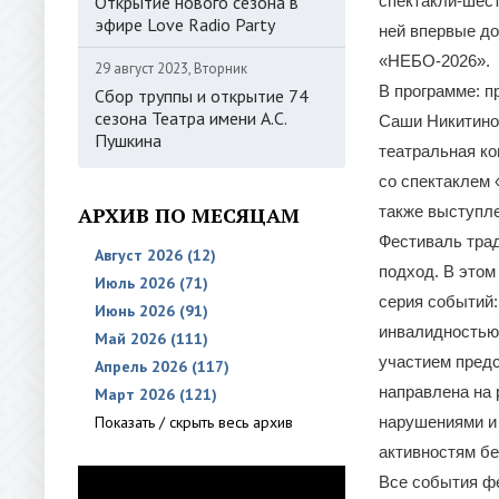
Открытие нового сезона в
спектакли-шест
эфире Love Radio Party
ней впервые до
«НЕБО-2026».
29 август 2023, Вторник
В программе: п
Сбор труппы и открытие 74
сезона Театра имени А.С.
Саши Никитиной
Пушкина
театральная ко
со спектаклем 
АРХИВ ПО МЕСЯЦАМ
также выступле
Фестиваль трад
Август 2026 (12)
подход. В это
Июль 2026 (71)
серия событий:
Июнь 2026 (91)
инвалидностью
Май 2026 (111)
участием предс
Апрель 2026 (117)
направлена на 
Март 2026 (121)
Показать / скрыть весь архив
нарушениями и 
активностям бе
Все события ф