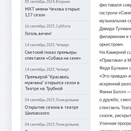
03 сентябрь 2024, Вторник
фестиваля совр
МХТ имени Чехова открыл
гастроли «Сине
127 сезон
музыкальная ск
16 сентябрь 2023, Суббота
Давида Тухман
Гоголь вечен!
филармонии и 
оркестром».
14 сентябрь 2023, Четверг
Светский показ премьеры
На Камерной сц
спектакля «Собака на сене»
«Практика» и 
Федя Булкин» о
14 сентябрь 2023, Четверг
«Это правда» и
Премьерой "Красавец
мужчина" открылся сезон в
искренний разг
Театре на Трубной
Фанни Белл» —
о дружбе, смел
04 сентябрь 2023, Понедельник
Открытие сезона в театре
спектакль Теа
Шиловского
сказок, раскры
Уличная програ
04 сентябрь 2023, Понедельник