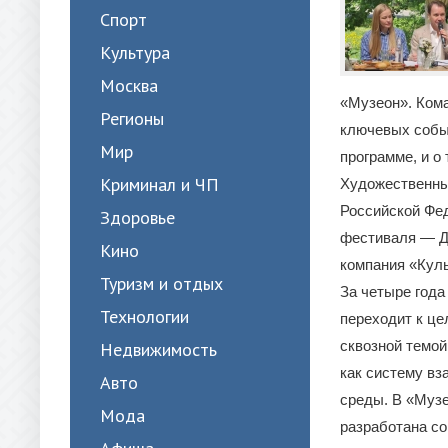
Спорт
Культура
Москва
«Музеон». Кома
Регионы
ключевых событ
Мир
программе, и о
Криминал и ЧП
Художественны
Российской Фе
Здоровье
фестиваля — Де
Кино
компания «Куль
Туризм и отдых
За четыре года
Технологии
переходит к це
сквозной темой
Недвижимость
как систему вз
Авто
среды. В «Музе
Мода
разработана со