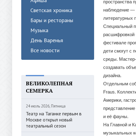
Афиша
пространства п
Светская хроника
наблюдение — о
литературных п
Бары и рестораны
Специальный пр
Музыка
расшифровкой 
День Варенья
фестивале прог
Все новости
дети смогут с
среды. Мастер-
создавать объе
дизайна.
ВЕЛИКОЛЕПНАЯ
Отдельным соб
СЕМЕРКА
Fraus. Коллект
Америки, гаст
24 июль 2026, Пятница
представление 
Театр на Таганке первым в
и её фауны.
Москве открыл новый
На Главной и К
театральный сезон
музыкальных к