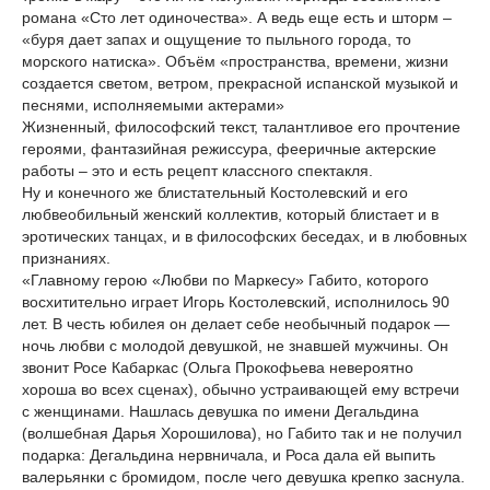
романа «Сто лет одиночества». А ведь еще есть и шторм –
«буря дает запах и ощущение то пыльного города, то
морского натиска». Объём «пространства, времени, жизни
создается светом, ветром, прекрасной испанской музыкой и
песнями, исполняемыми актерами»
Жизненный, философский текст, талантливое его прочтение
героями, фантазийная режиссура, фееричные актерские
работы – это и есть рецепт классного спектакля.
Ну и конечного же блистательный Костолевский и его
любвеобильный женский коллектив, который блистает и в
эротических танцах, и в философских беседах, и в любовных
признаниях.
«Главному герою «Любви по Маркесу» Габито, которого
восхитительно играет Игорь Костолевский, исполнилось 90
лет. В честь юбилея он делает себе необычный подарок —
ночь любви с молодой девушкой, не знавшей мужчины. Он
звонит Росе Кабаркас (Ольга Прокофьева невероятно
хороша во всех сценах), обычно устраивающей ему встречи
c женщинами. Нашлась девушка по имени Дегальдина
(волшебная Дарья Хорошилова), но Габито так и не получил
подарка: Дегальдина нервничала, и Роса дала ей выпить
валерьянки с бромидом, после чего девушка крепко заснула.