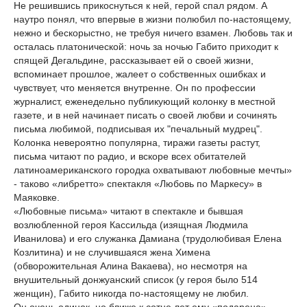
Не решившись прикоснуться к ней, герой спал рядом. А
наутро понял, что впервые в жизни полюбил по-настоящему,
нежно и бескорыстно, не требуя ничего взамен. Любовь так и
осталась платонической: ночь за ночью Габито приходит к
спящей Дегальдине, рассказывает ей о своей жизни,
вспоминает прошлое, жалеет о собственных ошибках и
чувствует, что меняется внутренне. Он по профессии
журналист, еженедельно публикующий колонку в местной
газете, и в ней начинает писать о своей любви и сочинять
письма любимой, подписывая их "печальный мудрец".
Колонка невероятно популярна, тиражи газеты растут,
письма читают по радио, и вскоре всех обитателей
латиноамериканского городка охватывают любовные мечты»
- таково «либретто» спектакля «Любовь по Маркесу» в
Маяковке.
«Любовные письма» читают в спектакле и бывшая
возлюбленной героя Кассильда (изящная Людмила
Иванилова) и его служанка Дамиана (трудолюбивая Елена
Козлитина) и не случившаяся жена Химена
(обворожительная Алина Вакаева), но несмотря на
внушительный донжуанский список (у героя было 514
женщин), Габито никогда по-настоящему не любил.