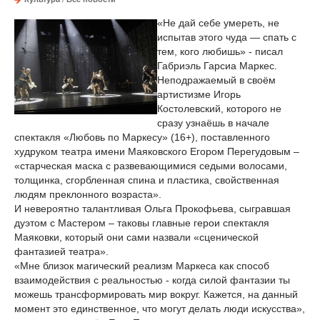
«Не дай себе умереть, не
испытав этого чуда — спать с
тем, кого любишь» - писал
Габриэль Гарсиа Маркес.
Неподражаемый в своём
артистизме Игорь
Костолевский, которого не
сразу узнаёшь в начале
спектакля «Любовь по Маркесу» (16+), поставленного
худруком театра имени Маяковского Егором Перегудовым –
«старческая маска с развевающимися седыми волосами,
толщинка, сгорбленная спина и пластика, свойственная
людям преклонного возраста».
И невероятно талантливая Ольга Прокофьева, сыгравшая
дуэтом с Мастером – таковы главные герои спектакля
Маяковки, который они сами назвали «сценической
фантазией театра».
«Мне близок магический реализм Маркеса как способ
взаимодействия с реальностью - когда силой фантазии ты
можешь трансформировать мир вокруг. Кажется, на данный
момент это единственное, что могут делать люди искусства»,