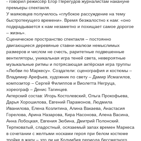
- говорил режиссёр Егор Перегудов журналистам накануне
премьеры спектакля.
У маяковцев получилось «глубокое рассуждение на тему
быстротекущего времени». Время безжалостно к нам: «оно
подкрадывается к нам незаметно и похищает самое дорогое
– жизнь».
Сценическое пространство спектакля – постоянно
двигающиеся деревяные ставни-жалюзи немыслимых
размеров и числом не счесть, раритетные подвешенные
вентиляторы, уникальная игра теней света, невероятные
музыкальные ритмы и потрясающая актёрская игра труппы
«Любви по Маркесу». Создатели: сценография и костюмы –
Владимир Арефьев, художник по свету – Дамир Исмагилов,
композитор – Сергей Филиппов и Виолетта Негруца,
хореограф – Денис Тагинцев.
Актерский состав: Игорь Костолевский, Ольга Прокофьева,
Дарья Хорошилова, Евгений Парамонов, Людмила
Иванилова, Елена Козлитина, Алина Вакаева, Анастасия
Горелова, Арина Назарова, Кира Насонова, Алена Васина,
Анна Лобоцкая, Евгения Зюбина, Дмитрий Полонский.
Терпковатый, сладостный, осязаемый запах времен Маркеса
в сочетании с желтыми носками героя при белом костюме
тройке в жару – это ли не Колумбия периода бессметного