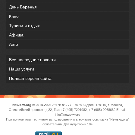
День Варенья
Кино
Туризм и отдых
Афиша
Авто
Все последние новости
Наши услуги
Полная версия сайта
News-w.org © 2014-2026
ЭЛ № ФС 77 - 70780 Адрес: 129110, г. Москва,
Олимпийский проспект д 22, Тел: +7 (495) 7201982, + 7 (985) 9068662 E-mail:
info@news-w.org
При полном или частичном использовании материалов ссылка на "News-w.org"
обязательна. Для аудитории 18+