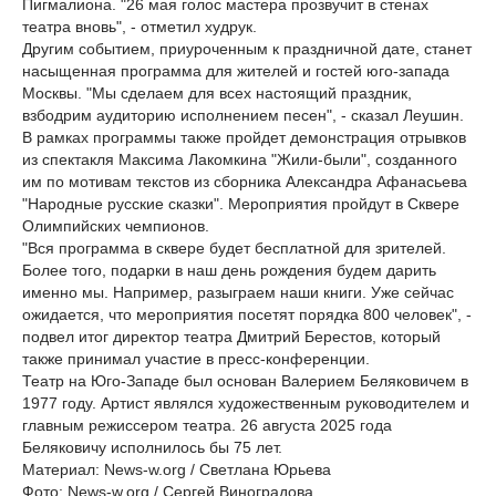
Пигмалиона. "26 мая голос мастера прозвучит в стенах
театра вновь", - отметил худрук.
Другим событием, приуроченным к праздничной дате, станет
насыщенная программа для жителей и гостей юго-запада
Москвы. "Мы сделаем для всех настоящий праздник,
взбодрим аудиторию исполнением песен", - сказал Леушин.
В рамках программы также пройдет демонстрация отрывков
из спектакля Максима Лакомкина "Жили-были", созданного
им по мотивам текстов из сборника Александра Афанасьева
"Народные русские сказки". Мероприятия пройдут в Сквере
Олимпийских чемпионов.
"Вся программа в сквере будет бесплатной для зрителей.
Более того, подарки в наш день рождения будем дарить
именно мы. Например, разыграем наши книги. Уже сейчас
ожидается, что мероприятия посетят порядка 800 человек", -
подвел итог директор театра Дмитрий Берестов, который
также принимал участие в пресс-конференции.
Театр на Юго-Западе был основан Валерием Беляковичем в
1977 году. Артист являлся художественным руководителем и
главным режиссером театра. 26 августа 2025 года
Беляковичу исполнилось бы 75 лет.
Материал: News-w.org / Светлана Юрьева
Фото: News-w.org / Сергей Виноградова