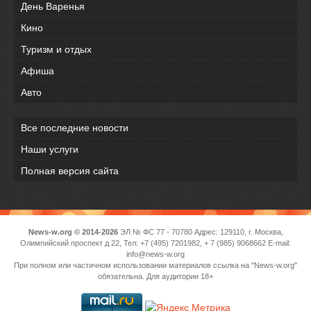
День Варенья
Кино
Туризм и отдых
Афиша
Авто
Все последние новости
Наши услуги
Полная версия сайта
News-w.org © 2014-2026
ЭЛ № ФС 77 - 70780 Адрес: 129110, г. Москва,
Олимпийский проспект д 22, Тел: +7 (495) 7201982, + 7 (985) 9068662 E-mail:
info@news-w.org
При полном или частичном использовании материалов ссылка на "News-w.org"
обязательна. Для аудитории 18+