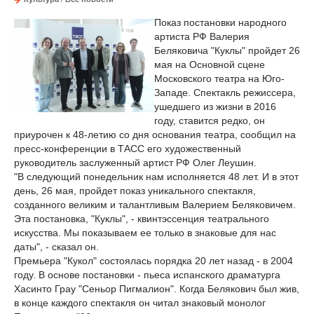
Показ постановки народного
артиста РФ Валерия
Беляковича "Куклы" пройдет 26
мая на Основной сцене
Московского театра на Юго-
Западе. Спектакль режиссера,
ушедшего из жизни в 2016
году, ставится редко, он
приурочен к 48-летию со дня основания театра, сообщил на
пресс-конференции в ТАСС его художественный
руководитель заслуженный артист РФ Олег Леушин.
"В следующий понедельник нам исполняется 48 лет. И в этот
день, 26 мая, пройдет показ уникального спектакля,
созданного великим и талантливым Валерием Беляковичем.
Эта постановка, "Куклы", - квинтэссенция театрального
искусства. Мы показываем ее только в знаковые для нас
даты", - сказал он.
Премьера "Кукол" состоялась порядка 20 лет назад - в 2004
году. В основе постановки - пьеса испанского драматурга
Хасинто Грау "Сеньор Пигмалион". Когда Белякович был жив,
в конце каждого спектакля он читал знаковый монолог