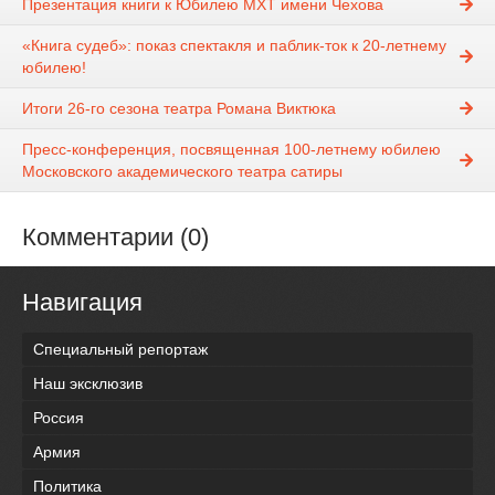
Презентация книги к Юбилею МХТ имени Чехова
«Книга судеб»: показ спектакля и паблик-ток к 20-летнему
юбилею!
Итоги 26-го сезона театра Романа Виктюка
Пресс-конференция, посвященная 100-летнему юбилею
Московского академического театра сатиры
Комментарии (0)
Навигация
Специальный репортаж
Наш эксклюзив
Россия
Армия
Политика