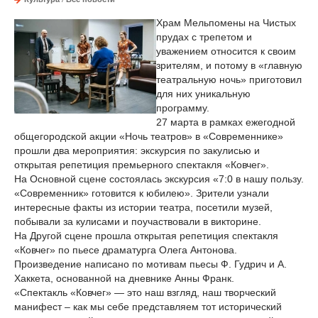
Храм Мельпомены на Чистых
прудах с трепетом и
уважением относится к своим
зрителям, и потому в «главную
театральную ночь» приготовил
для них уникальную
программу.
27 марта в рамках ежегодной
общегородской акции «Ночь театров» в «Современнике»
прошли два мероприятия: экскурсия по закулисью и
открытая репетиция премьерного спектакля «Ковчег».
На Основной сцене состоялась экскурсия «7:0 в нашу пользу.
«Современник» готовится к юбилею». Зрители узнали
интересные факты из истории театра, посетили музей,
побывали за кулисами и поучаствовали в викторине.
На Другой сцене прошла открытая репетиция спектакля
«Ковчег» по пьесе драматурга Олега Антонова.
Произведение написано по мотивам пьесы Ф. Гудрич и А.
Хаккета, основанной на дневнике Анны Франк.
«Спектакль «Ковчег» — это наш взгляд, наш творческий
манифест – как мы себе представляем тот исторический