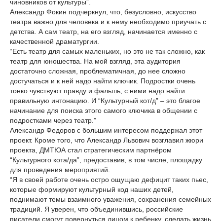
чиновников от культуры”.
Александр Фокин подчеркнул, что, безусловно, искусство
театра важно для человека и к нему необходимо приучать с
детства. А сам театр, на его взгляд, начинается именно с
качественной драматургии.
“Есть театр для самых маленьких, но это не так сложно, как
театр для юношества. На мой взгляд, эта аудитория
достаточно сложная, проблематичная, до нее сложно
достучаться и к ней надо найти ключик. Подростки очень
тонко чувствуют правду и фальшь, с ними надо найти
правильную интонацию. И “Культурный кот/д” – это благое
начинание для поиска этого самого ключика в общении с
подростками через театр.”
Александр Федоров с большим интересом поддержал этот
проект. Кроме того, что Александр Львович возглавил жюри
проекта, ДМТЮА стал стратегическим партнёром
“Культурного кота/да”, предоставив, в том числе, площадку
для проведения мероприятий.
“Я в своей работе очень остро ощущаю дефицит таких пьес,
которые формируют культурный код наших детей,
поднимают темы взаимного уважения, сохранения семейных
традиций. Я уверен, что объединившись, российские
писатели смогут повернуться лицом к ребенку, сделать жизнь