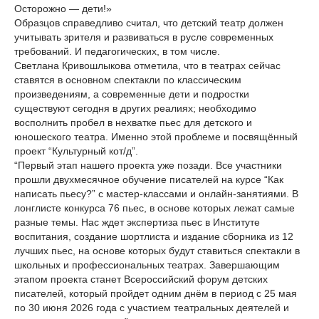
Осторожно — дети!»
Образцов справедливо считал, что детский театр должен
учитывать зрителя и развиваться в русле современных
требований. И педагогических, в том числе.
Светлана Кривошлыкова отметила, что в театрах сейчас
ставятся в основном спектакли по классическим
произведениям, а современные дети и подростки
существуют сегодня в других реалиях; необходимо
восполнить пробел в нехватке пьес для детского и
юношеского театра. Именно этой проблеме и посвящённый
проект “Культурный кот/д”.
“Первый этап нашего проекта уже позади. Все участники
прошли двухмесячное обучение писателей на курсе “Как
написать пьесу?” с мастер-классами и онлайн-занятиями. В
лонглисте конкурса 76 пьес, в основе которых лежат самые
разные темы. Нас ждет экспертиза пьес в Институте
воспитания, создание шортлиста и издание сборника из 12
лучших пьес, на основе которых будут ставиться спектакли в
школьных и профессиональных театрах. Завершающим
этапом проекта станет Всероссийский форум детских
писателей, который пройдет одним днём в период с 25 мая
по 30 июня 2026 года с участием театральных деятелей и