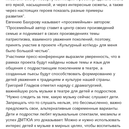
его яркой, насыщенной, и через интересные сюжеты, а также
через настоящих героев показать разные примеры
развития”.
Евгению Бахурову называют «просемейным» автором:
“Просемейный автор ставит в центр своих произведений
семью и поднимает в своих произведениях темы
патриотизма, взаимного уважения поколений, поэтому,
принять участие в проекте «Культурный кот/код» для меня
было большой честью”.
Участники пресс-конференции выразили уверенность, что в
рамках проекта будут найдены новые темы и язык для
общения с подрастающим поколением в театре, а
созданные пьесы будут способствовать формированию у
детей уважения к традициям и культуре нашей страны.
Григорий Гладков отметил наряду с драматургией,
важнейшую роль музыки в театре для детей и подростков.
“Нужно следить за тем, какую музыку сейчас слушают дети.
Запрещать что-то слушать нельзя, это бессмысленно, важно
предложить свои, альтернативные современные варианты.
Дети и подростки любят музыкальные спектакли, мюзиклы и
успех ДМТЮА это доказывает. Можно и нужно использовать
интерес детей к музыке в мирных целях, чтобы воспитывать