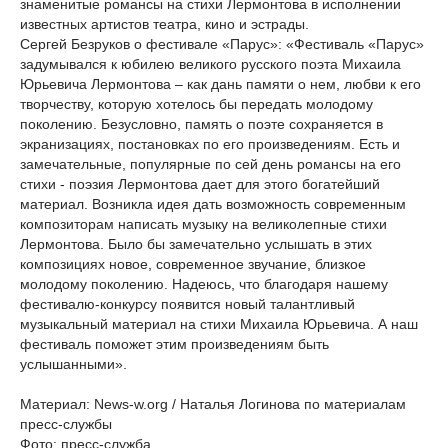
знаменитые романсы на стихи Лермонтова в исполнении
известных артистов театра, кино и эстрады.
Сергей Безруков о фестивале «Парус»: «Фестиваль «Парус»
задумывался к юбилею великого русского поэта Михаила
Юрьевича Лермонтова – как дань памяти о нем, любви к его
творчеству, которую хотелось бы передать молодому
поколению. Безусловно, память о поэте сохраняется в
экранизациях, постановках по его произведениям. Есть и
замечательные, популярные по сей день романсы на его
стихи - поэзия Лермонтова дает для этого богатейший
материал. Возникла идея дать возможность современным
композиторам написать музыку на великолепные стихи
Лермонтова. Было бы замечательно услышать в этих
композициях новое, современное звучание, близкое
молодому поколению. Надеюсь, что благодаря нашему
фестивалю-конкурсу появится новый талантливый
музыкальный материал на стихи Михаила Юрьевича. А наш
фестиваль поможет этим произведениям быть
услышанными».
Материал: News-w.org / Наталья Логинова по материалам
пресс-службы
Фото: пресс-служба