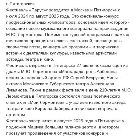
в Пятигорске».
Фестиваль «Парус»проводится в Москве и Пятигорске с
июля 2024 по август 2025 года. Это фестиваль-конкурс
профессиональных композиторов, основная идея которого -
создание нового музыкального материала на произведения
М.Ю. Лермонтова. Помимо конкурсной программы в рамках
фестиваля проводятся показы спектаклей, посвященных
творчеству поэта, концертные программы и творческие
встречи с деятелями культуры, известными артистами
эстрады, театра и кино.
Фестиваль открылся в Пятигорске 27 июля показом сцен из
драмы М.Ю. Лермонтова «Маскарад», роль Арбенина
исполнил народный артист РФ Сергей Безруков, Нины –
актриса Московского Губернского театра Александра
Лукьянова. Также в рамках фестиваля в день 210-летия М.Ю.
Лермонтова в Пятигорске состоялся показ поэтического
спектакля «Мой Лермонтов» с участием известного актера
театра и кино Кирилла Зайцеваи творческая встреча с
артистом.
Фестиваль завершится в августе 2025 года в Пятигорске у
подножия Машука большим гала-концертом, в котором
прозвучат произведения от участников конкурса и