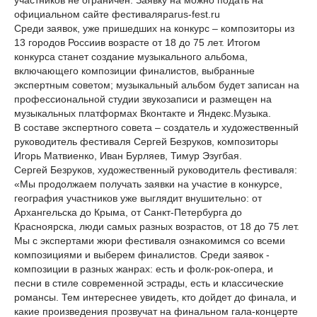
участников не ограничен. Заявку на можно подать на
официальном сайте фестиваляparus-fest.ru
Среди заявок, уже пришедших на конкурс – композиторы из
13 городов Россиив возрасте от 18 до 75 лет. Итогом
конкурса станет создание музыкального альбома,
включающего композиции финалистов, выбранные
экспертным советом; музыкальный альбом будет записан на
профессиональной студии звукозаписи и размещен на
музыкальных платформах Вконтакте и Яндекс.Музыка.
В составе экспертного совета – создатель и художественный
руководитель фестиваля Сергей Безруков, композиторы
Игорь Матвиенко, Иван Бурляев, Тимур Эзугбая.
Сергей Безруков, художественный руководитель фестиваля:
«Мы продолжаем получать заявки на участие в конкурсе,
география участников уже выглядит внушительно: от
Архангельска до Крыма, от Санкт-Петербурга до
Красноярска, люди самых разных возрастов, от 18 до 75 лет.
Мы с экспертами жюри фестиваля ознакомимся со всеми
композициями и выберем финалистов. Среди заявок -
композиции в разных жанрах: есть и фолк-рок-опера, и
песни в стиле современной эстрады, есть и классические
романсы. Тем интереснее увидеть, кто дойдет до финала, и
какие произведения прозвучат на финальном гала-концерте