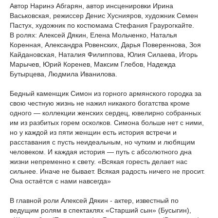
Автор Наринэ Абгарян, автор инсценировки Ирина
Васьковская, режиссер Денис Хуснияров, художник Семен
Пастух, художник по костюмама Стефания Граурогкайте.
В ролях: Алексей Дякин, Елена Мольченко, Наталья
Коренная, Александра Ровенских, Дарья Повереннова, Зоя
Кайдановская, Наталия Филиппова, Юлия Силаева, Игорь
Марычев, Юрий Коренев, Максим Глебов, Надежда
Бутырцева, Людмила Иванилова.
Бедный каменщик Симон из горного армянского городка за
свою честную жизнь не нажил никакого богатства кроме
одного — коллекции женских сердец, ювелирно собранных
им из разбитых горем осколков. Симона больше нет с ними,
но у каждой из пяти женщин есть история встречи и
расставания с пусть неидеальным, но чутким и любящим
человеком. И каждая история — путь с абсолютного дна
жизни непременно к свету. «Всякая горесть делает нас
сильнее. Иначе не бывает. Всякая радость ничего не просит.
Она остаётся с нами навсегда»
В главной роли Алексей Дякин - актер, известный по
ведущим ролям в спектаклях «Старший сын» (Бусыгин),