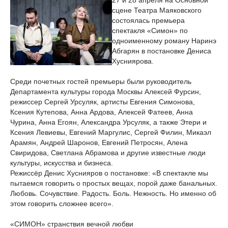
27 и 28 апреля на Основной
сцене Театра Маяковского
состоялась премьера
спектакля «Симон» по
одноименному роману Наринэ
Абгарян в постановке Дениса
Хусниярова.
Среди почетных гостей премьеры были руководитель
Департамента культуры города Москвы Алексей Фурсин,
режиссер Сергей Урсуляк, артисты Евгения Симонова,
Ксения Кутепова, Анна Ардова, Алексей Фатеев, Анна
Чурина, Анна Егоян, Александра Урсуляк, а также Этери и
Ксения Левиевы, Евгений Маргулис, Сергей Филин, Микаэл
Арамян, Андрей Шаронов, Евгений Петросян, Алена
Свиридова, Светлана Абрамова и другие известные люди
культуры, искусства и бизнеса.
Режиссёр Денис Хуснияров о постановке: «В спектакле мы
пытаемся говорить о простых вещах, порой даже банальных.
Любовь. Сочувствие. Радость. Боль. Нежность. Но именно об
этом говорить сложнее всего».
«СИМОН» странствия вечной любви