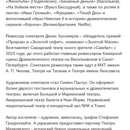
«Женитьба» (Подколесин), «Бешеные деньги» (Васильков),
«На бойком месте» (Вукол Бессудный), а также по ролям в
лентах «Иван Грозный», «Фурцева», «Тихий Дон» и
воплотивший образ Николая II в историко-драматическом
сериале «Корона» (Великобритания, Netflix).
Режиссер спектакля Денис Хуснияров – обладатель премий
«Прорыв» и «Золотой софит», номинант «Золотой Маски».
Возглавляет Самарский театр юного зрителя «СамАрт» с
2023 года, до этого работал главным режиссером Камерной
сцены Драматического театра на Васильевском в Санкт-
Петербурге. Спектакли режиссера также идут в МХТ имени
А. П. Чехова, Театре на Таганке и Театре имени Ленсовета.
Художником спектакля стал Семен Пастух. Он оформил
более двухсот постановок в музыкальных и драматических
театрах, включая Большой и Мариинский театры,
Американский театр балета в Нью-Йорке, Норвежский
национальный театр и концертный зал NHK в Токио.
Автор костюмов – художник, живописец, график Стефания
Граурогкайте. А украшения предоставил партнер Театра
Маяковского - испанский бренд уникальных украшений