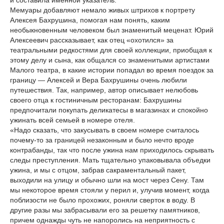
и составила именной указатель.
Мемуары добавляют немало живых штрихов к портрету
Алексея Бахрушина, помогая нам понять, каким
необыкновенным человеком был знаменитый меценат. Юрий
Алексеевич рассказывает, как отец «охотился» за
театральными редкостями для своей коллекции, приобщая к
этому делу и сына, как общался со знаменитыми артистами
Малого театра, в какие истории попадал во время поездок за
границу — Алексей и Вера Бахрушины очень любили
путешествия. Так, например, автор описывает нелюбовь
своего отца к гостиничным ресторанам: Бахрушины
предпочитали покупать деликатесы в магазинах и спокойно
ужинать всей семьей в номере отеля.
«Надо сказать, что закусывать в своем номере считалось
почему-то за границей незаконным и было нечто вроде
контрабанды, так что после ужина нам приходилось скрывать
следы преступления. Мать тщательно упаковывала объедки
ужина, и мы с отцом, забрав сакраментальный пакет,
выходили на улицу и обычно шли на мост через Сену. Там
мы некоторое время стояли у перил и, улучив момент, когда
поблизости не было прохожих, роняли сверток в воду. В
другие разы мы забрасывали его за решетку памятников,
причем однажды чуть не напоролись на неприятность с