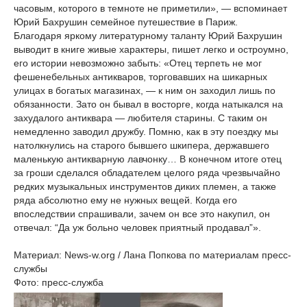
часовым, которого в темноте не приметили», — вспоминает
Юрий Бахрушин семейное путешествие в Париж.
Благодаря яркому литературному таланту Юрий Бахрушин
выводит в книге живые характеры, пишет легко и остроумно,
его истории невозможно забыть: «Отец терпеть не мог
фешенебельных антикваров, торговавших на шикарных
улицах в богатых магазинах, — к ним он заходил лишь по
обязанности. Зато он бывал в восторге, когда натыкался на
захудалого антиквара — любителя старины. С таким он
немедленно заводил дружбу. Помню, как в эту поездку мы
натолкнулись на старого бывшего шкипера, державшего
маленькую антикварную лавчонку… В конечном итоге отец
за гроши сделался обладателем целого ряда чрезвычайно
редких музыкальных инструментов диких племен, а также
ряда абсолютно ему не нужных вещей. Когда его
впоследствии спрашивали, зачем он все это накупил, он
отвечал: “Да уж больно человек приятный продавал”».
Материал: News-w.org / Лана Попкова по материалам пресс-
службы
Фото: пресс-служба