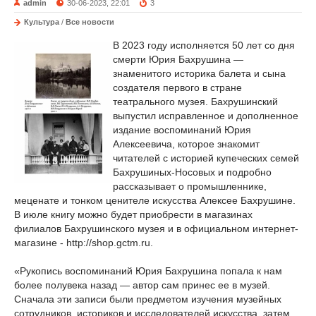
admin
30-06-2023, 22:01
3
Культура
/
Все новости
В 2023 году исполняется 50 лет со дня
смерти Юрия Бахрушина —
знаменитого историка балета и сына
создателя первого в стране
театрального музея. Бахрушинский
выпустил исправленное и дополненное
издание воспоминаний Юрия
Алексеевича, которое знакомит
читателей с историей купеческих семей
Бахрушиных-Носовых и подробно
рассказывает о промышленнике,
меценате и тонком ценителе искусства Алексее Бахрушине.
В июле книгу можно будет приобрести в магазинах
филиалов Бахрушинского музея и в официальном интернет-
магазине - http://shop.gctm.ru.
«Рукопись воспоминаний Юрия Бахрушина попала к нам
более полувека назад — автор сам принес ее в музей.
Сначала эти записи были предметом изучения музейных
сотрудников, историков и исследователей искусства, затем