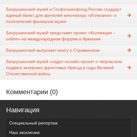
Бахрушинский музей и Госфильмофонд России создадут
единый билет для зрителей кинотеатра «Иллюзион» и
посетителей филиалов музея
Бахрушинский музей представит проект «Коллекции –
online» на международном форуме в Армении
Бахрушинский выпускает книгу о Стравинском
Бахрушинский музей создал онлайн-проект о творческом
подвиге актерских фронтовых бригад в годы Великой
Отечественной войны
Комментарии (0)
Навигация
Специальный репортаж
Наш эксклюзив