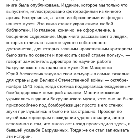
книга была опубликована. Издание, которое мы только что
выпустили, иллюстрировано фотографиями из личного
архива Бахрушиных, а также изображениями из фондов
нашего музея. Эта книга станет украшением любой
библиотеки. Но главное, конечно, не оформление, а
бесценное содержание. Ведь книга рассказывает о людях,
которых отличало высокое чувство собственного
достоинства, для которых главным нравственным критерием
было жить по совести и приносить своей стране пользу», —
говорит заместитель директора по научной работе
Бахрушинского театрального музея Зоя Макаренко.
Юрий Алексеевич задумал свои мемуары в самые тяжелые
для страны дни Великой Отечественной войны — октябре-
ноябре 1941 года, когда столица подвергалась ежедневным
бомбардировкам немецкой авиации. Многие москвичи
укрывались в здании Бахрушинского музея, хотя оно не было
приспособлено под бомбоубежище: просто в его стенах
звуки приглушались и было не так страшно. Проходя по
музейным коридорам в ожидании ударов авиации, автор
вспоминал о том, что много лет назад происходило здесь, в
бывшей усадьбе Бахрушиных. Тогда же он стал записывать
эти истории.