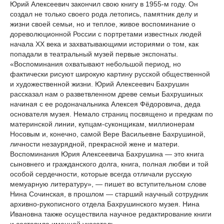
Юрий Алексеевич закончил свою книгу в 1955-м году. Он
создал не только своего рода летопись, памятник делу и
жизни своей семьи, но и теплое, живое воспоминание о
дореволюционной России с портретами известных людей
начала XX века и захватывающими историями о том, как
попадали в театральный музей первые экспонаты.
«Воспоминания охватывают небольшой период, но
фактически рисуют широкую картину русской общественной
и художественной жизни. Юрий Алексеевич Бахрушин
рассказал нам о разветвленном древе семьи Бахрушиных
начиная с ее родоначальника Алексея Фёдоровича, деда
основателя музея. Немало страниц посвящено и предкам по
материнской линии, купцам-суконщикам, миллионерам
Носовым и, конечно, самой Вере Васильевне Бахрушиной,
личности незаурядной, прекрасной жене и матери.
Воспоминания Юрия Алексеевича Бахрушина — это книга
сыновнего и гражданского долга, книга, полная любви и той
особой сердечности, которые всегда отличали русскую
мемуарную литературу», — пишет во вступительном слове
Нина Сочинская, в прошлом — старший научный сотрудник
архивно-рукописного отдела Бахрушинского музея. Нина
Ивановна также осуществила научное редактирование книги