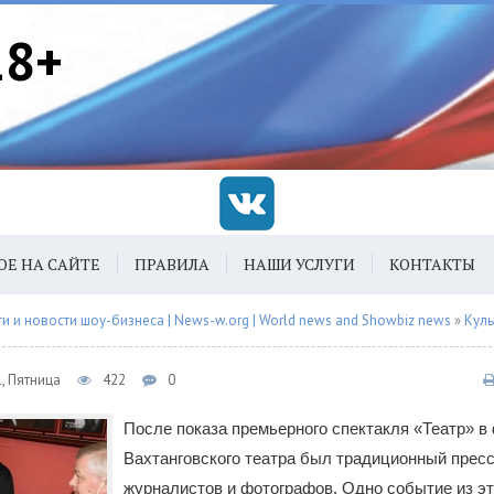
18+
ОЕ НА САЙТЕ
ПРАВИЛА
НАШИ УСЛУГИ
КОНТАКТЫ
 и новости шоу-бизнеса | News-w.org | World news and Showbiz news
»
Куль
, Пятница
422
0
После показа премьерного спектакля «Театр» в
Вахтанговского театра был традиционный прес
журналистов и фотографов. Одно событие из эт