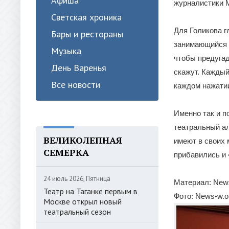
Афиша
журналистики 
Светская хроника
Для Голикова г
Бары и рестораны
занимающийся з
Музыка
чтобы предугад
День Варенья
скажут. Каждый
Все новости
каждом нажатии
Именно так и п
театральный ал
ВЕЛИКОЛЕПНАЯ
имеют в своих
СЕМЕРКА
прибавились и
24 июль 2026, Пятница
Материал: News
Театр на Таганке первым в
Фото: News-w.o
Москве открыл новый
театральный сезон