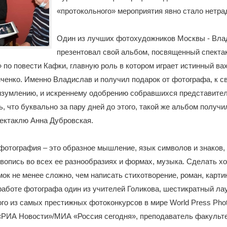
«протокольного» мероприятия явно стало нетр
Один из лучших фотохудожников Москвы - Вла
презентовал свой альбом, посвященный спекта
по повести Кафки, главную роль в котором играет истинный ва
енко. Именно Владислав и получил подарок от фотографа, к с
изумлению, и искреннему одобрению собравшихся представите
, что буквально за пару дней до этого, такой же альбом получ
ектаклю Анна Дубровская.
отография – это образное мышление, язык символов и знаков,
вопись во всех ее разнообразиях и формах, музыка. Сделать х
ок не менее сложно, чем написать стихотворение, роман, карти
о работе фотографа один из учителей Голикова, шестикратный ла
го из самых престижных фотоконкурсов в мире World Press Pho
«РИА Новости»/МИА «Россия сегодня», преподаватель факульт