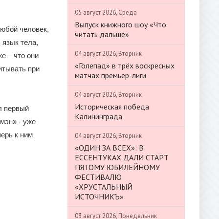
05 август 2026, Среда
Выпуск книжного шоу «Что
Любой человек,
читать дальше»
 язык тела,
04 август 2026, Вторник
е – что они
«Голепад» в трёх воскресных
итывать при
матчах премьер-лиги
04 август 2026, Вторник
Историческая победа
л первый
Калининграда
мэн» - уже
ерь к ним
04 август 2026, Вторник
«ОДИН ЗА ВСЕХ»: В
ЕССЕНТУКАХ ДАЛИ СТАРТ
ПЯТОМУ ЮБИЛЕЙНОМУ
ФЕСТИВАЛЮ
«ХРУСТАЛЬНЫЙ
ИСТОЧНИКЪ»
03 август 2026, Понедельник