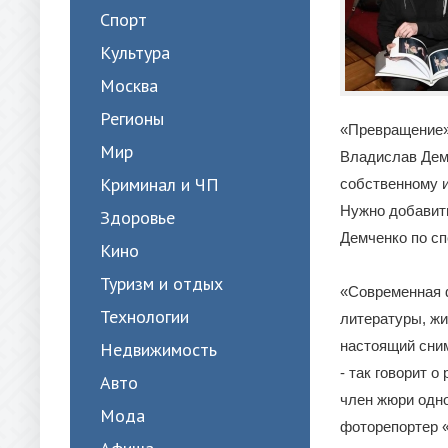
Спорт
Культура
Москва
Регионы
«Превращение» 
Мир
Владислав Демч
Криминал и ЧП
собственному 
Нужно добавить
Здоровье
Демченко по сп
Кино
Туризм и отдых
«Современная ф
Технологии
литературы, жи
настоящий сним
Недвижимость
- так говорит 
Авто
член жюри одно
Мода
фоторепортер 