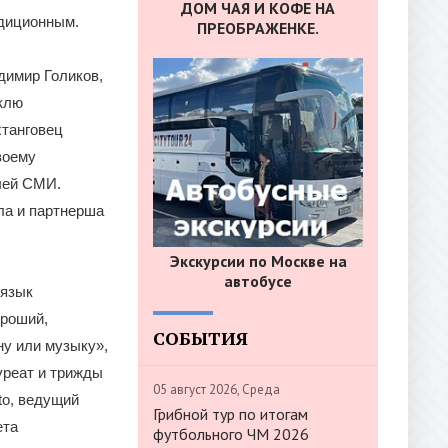
ДОМ ЧАЯ И КОФЕ НА
адиционным.
ПРЕОБРАЖЕНКЕ.
димир Голиков,
клю
хтанговец
воему
лей СМИ.
ила и партнерша
Экскурсии по Москве на
автобусе
 язык
ороший,
СОБЫТИЯ
ну или музыку»,
уреат и трижды
05 август 2026, Среда
to, ведущий
Грибной тур по итогам
ета
футбольного ЧМ 2026