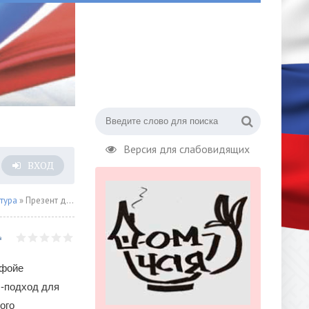
Версия для слабовидящих
ВХОД
тура
» Презент для вахтанговских актеров
 фойе
с-подход для
ого