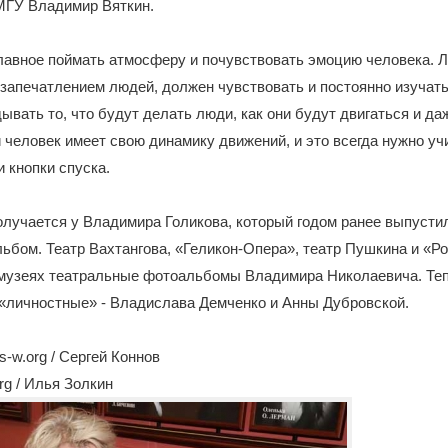
МГУ Владимир Вяткин.
лавное поймать атмосферу и почувствовать эмоцию человека. 
апечатлением людей, должен чувствовать и постоянно изучать
ывать то, что будут делать люди, как они будут двигаться и даж
 человек имеет свою динамику движений, и это всегда нужно уч
 кнопки спуска.
олучается у Владимира Голикова, который годом ранее выпусти
ьбом. Театр Вахтангова, «Геликон-Опера», театр Пушкина и «Ро
 музеях театральные фотоальбомы Владимира Николаевича. Теп
 «личностные» - Владислава Демченко и Анны Дубровской.
-w.org / Сергей Коннов
rg / Илья Золкин