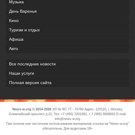
Музыка
День Варенья
Кино
Туризм и отдых
Афиша
Авто
Все последние новости
Наши услуги
Полная версия сайта
News-w.org © 2014-2026
ЭЛ № ФС 77 - 70780 Адрес: 129110, г. Москва,
Олимпийский проспект д 22, Тел: +7 (495) 7201982, + 7 (985) 9068662 E-mail:
info@news-w.org
При полном или частичном использовании материалов ссылка на "News-w.org"
обязательна. Для аудитории 18+