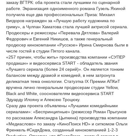
заказу ВГТРК: оба проекта стали лучшими по сценарной
работе. Экранизация одноименного романа Гузель Яхиной
получила еще два профессиональных Приза: Михаил
Вигдоров награжден за «Лучшую работу художника по
гриму», а Чулпан Хаматова стала лучшей актрисой сериала.
Продюсеры и режиссеры «Перевала Дятлова» Валерий
Федорович и Евгений Никишов, а также генеральный
продюсер кинокомпании «Русское» Ирина Смирнова были в
числе гостей в студии Пятого канала.
«257 причин, чтобы жить» производства компании «СУПЕР
продакшн» и видеосервиса START - обладатель звания
«Лучшего сериала (более 24 серий)». Он является тонким
балансом между драмой и комедией, в нем затронута
деликатная тема онкологии. Статуэтка IX Премии АПКиТ
вручена лично генеральным продюсерам студии Yellow,
Black and White, сооснователям видеосервиса START
Эдуарду Илояну и Алексею Троцюку.
Сразу два проекта объявлены «Лучшими комедийными
сериалами»: «Беспринципные» (режиссер Роман Прыгунов
по рассказам Александра Цыпкина) производства компании
«Медиаслово» по заказу «КиноПоиск HD» и ситкомом Ольги
Френкель #СидяДома, созданный кинокомпанией 1-2-3