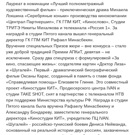
Лауреат в номинации «Лучший полнометражный
художественный фильм» - приключенческая драма Михаила
Локшина «Серебряные коньки» производства кинокомпании
«Централ Партнершип», ГК ГПМ КИТ, «Кинослово», Студии
ТРИТЭ Никиты Михалкова и телеканала «Россия 1». За
наградой в студии Пятого канала вышел генеральный
директор ГК ГПМ КИТ Рафаел Минасбекян.
Вручение специальных Призов жюри – вне конкурса – стало
уже доброй традицией Премии АПКиТ, девятая – не
исключение. Сразу два спецприза с формулировкой «За
кино, спасающее жизнь»: создателям картин «Доктор Лиза»
и «Шугалей». Первый - драматический биографический
фильм Оксаны Карас, созданный в память о главе фонда
«Справедливая помощь» Елизавете Глинке. Это совместный
проект «Киностудии КИТ», Продюсерского центра IVAN и
студии TAKE SHOT, снят в партнерстве с телеканалом НТВ
при поддержке Министерства культуры РФ. Награда в студии
Пятого канала была вручена Рафаелу Минасбекяну и
Александру Бондареву, заместителю генерального
директора «Киностудии КИТ», учредителю ПЦ IVAN.
«Шугалей» - российско-тунисский боевик Дениса Нейманда,
основанный на реальной истории двух россиян, захваченных