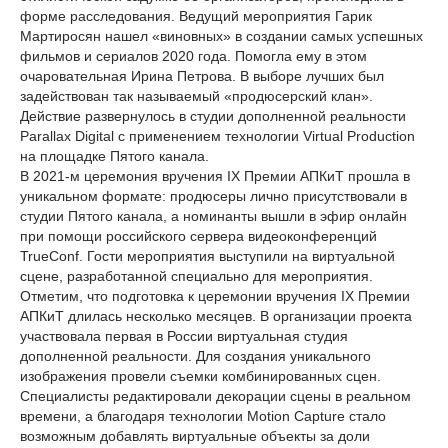
форме расследования. Ведущий мероприятия Гарик
Мартиросян нашел «виновных» в создании самых успешных
фильмов и сериалов 2020 года. Помогла ему в этом
очаровательная Ирина Петрова. В выборе лучших был
задействован так называемый «продюсерский клан».
Действие развернулось в студии дополненной реальности
Parallax Digital с применением технологии Virtual Production
на площадке Пятого канала.
В 2021-м церемония вручения IX Премии АПКиТ прошла в
уникальном формате: продюсеры лично присутствовали в
студии Пятого канала, а номинанты вышли в эфир онлайн
при помощи российского сервера видеоконференций
TrueConf. Гости мероприятия выступили на виртуальной
сцене, разработанной специально для мероприятия.
Отметим, что подготовка к церемонии вручения IX Премии
АПКиТ длилась несколько месяцев. В организации проекта
участвовала первая в России виртуальная студия
дополненной реальности. Для создания уникального
изображения провели съемки комбинированных сцен.
Специалисты редактировали декорации сцены в реальном
времени, а благодаря технологии Motion Capture стало
возможным добавлять виртуальные объекты за доли