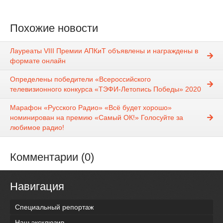
Похожие новости
Лауреаты VIII Премии АПКиТ объявлены и награждены в
формате онлайн
Определены победители «Всероссийского
телевизионного конкурса «ТЭФИ-Летопись Победы» 2020
Марафон «Русского Радио» «Всё будет хорошо»
номинирован на премию «Самый ОК!» Голосуйте за
любимое радио!
Комментарии (0)
Навигация
Специальный репортаж
Наш эксклюзив