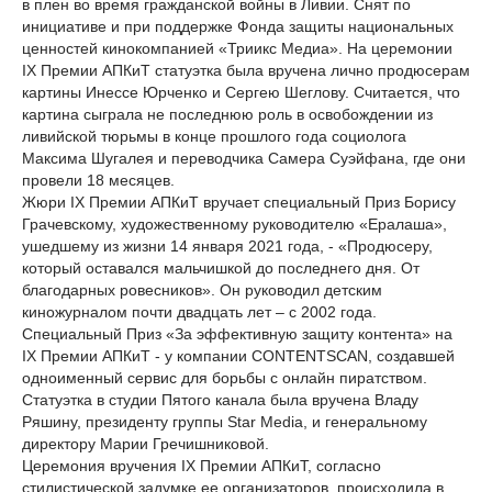
в плен во время гражданской войны в Ливии. Снят по
инициативе и при поддержке Фонда защиты национальных
ценностей кинокомпанией «Триикс Медиа». На церемонии
IX Премии АПКиТ статуэтка была вручена лично продюсерам
картины Инессе Юрченко и Сергею Шеглову. Считается, что
картина сыграла не последнюю роль в освобождении из
ливийской тюрьмы в конце прошлого года социолога
Максима Шугалея и переводчика Самера Суэйфана, где они
провели 18 месяцев.
Жюри IX Премии АПКиТ вручает специальный Приз Борису
Грачевскому, художественному руководителю «Ералаша»,
ушедшему из жизни 14 января 2021 года, - «Продюсеру,
который оставался мальчишкой до последнего дня. От
благодарных ровесников». Он руководил детским
киножурналом почти двадцать лет – с 2002 года.
Специальный Приз «За эффективную защиту контента» на
IX Премии АПКиТ - у компании CONTENTSCAN, создавшей
одноименный сервис для борьбы с онлайн пиратством.
Статуэтка в студии Пятого канала была вручена Владу
Ряшину, президенту группы Star Media, и генеральному
директору Марии Гречишниковой.
Церемония вручения IX Премии АПКиТ, согласно
стилистической задумке ее организаторов, происходила в