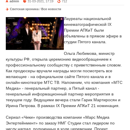
admin
31-03-2021, 17:19
712
Светская хроника
/
Все новости
Лауреаты национальной
кинематографической IX
Премии АПКиТ были
объявлены в прямом эфире в
студии Пятого канала.
Ольга Любимова, министр
культуры РФ, открыла церемонию видеообращением к
профессиональному сообществу с приветственным словом.
Как продюсеры вручали награды могли посмотреть все
желающие - на официальном сайте Пятого канала и в
онлайн-кинотеатре МТС ТВ. Напомним, что компания «МТС
Медиа» - генеральный партнер, а Пятый канал -
генеральный информационный партнер мероприятия в
текущем году. Ведущими вечера стали Гарик Мартиросян и
Ирина Петрова. В рамках IX Премии АПКиТ 21 номинация.
Сериал «Чики» производства компании «Марс Медиа
Энтертейнмент» по заказу НМГ Студии стал лидером по
числу наград, полученных в ходе церемонии. Проект