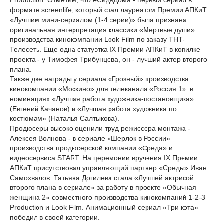
Production. Отметим, что #СидяДома - первый сериал в
формате screenlife, который стал лауреатом Премии АПКиТ.
«Лучшим мини-сериалом (1-4 серии)» была признана
оригинальная интерпретация классики «Мертвые души»
производства кинокомпании Look Film по заказу ТНТ-
Телесеть. Еще одна статуэтка IX Премии АПКиТ в копилке
проекта - у Тимофея Трибунцева, он - лучший актер второго
плана.
Также две награды у сериала «Грозный» производства
кинокомпании «Москино» для телеканала «Россия 1»: в
номинациях «Лучшая работа художника-постановщика»
(Евгений Качанов) и «Лучшая работа художника по
костюмам» (Наталья Салтыкова).
Продюсеры высоко оценили труд режиссера монтажа -
Алексея Волнова - в сериале «Шерлок в России»
производства продюсерской компании «Среда» и
видеосервиса START. На церемонии вручения IX Премии
АПКиТ присутствовал управляющий партнер «Среды» Иван
Самохвалов. Татьяна Догилева стала «Лучшей актрисой
второго плана в сериале» за работу в проекте «Обычная
женщина 2» совместного производства кинокомпаний 1-2-3
Production и Look Film. Анимационный сериал «Три кота»
победил в своей категории.