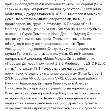
признан победителем в номинациях «Лучший сериал (5-24
серии)» и «Лучшая работа кастинг-директора» (Екатерина
Малютина, Эдуард Оганесян). Юрий Никогосов и Михаил
Дементьев стали лучшими операторами, по мнению
продюсеров, им вручена статуэтка IX Премии АПКиТ.
Наградой за лучшую оригинальную музыку к сериалу были
отмечены Сурен Томасян и Иван Дорн, а Эдуард Оганесян
назван лучшим режиссером. Таким образом, «Чики» -
обладатели сразу пяти профессиональных Призов
Ассоциации продюсеров. Статуэтку лучшего сериала в
студии Пятого канала вышла получать Юлия Иванова,
генеральный директор «Марс Медиа Энтертейнмент».
«Перевал Дятлова» компаний 1-2-3 Production, LEGIO FELIX,
снятый по заказу ТНТ-Телесеть, стал лауреатом в
номинации «Лучшие визуальные эффекты» (Илья Шутов, 1-
2-3 Production VFX, Amalgama VFX). Совместная работа
Романа Платонова, Дмитрия Климинова и Алексея
Синицына была признана лучшей по звукорежиссуре.
Исполнитель главной роли Петр Федоров выбран лучшим
актером. Кроме того, «Перевал Дятлова» делит пальму
первенства в еще одной номинации с драмой «Зулейха
открывает глаза» производства кинокомпании «Русское» по