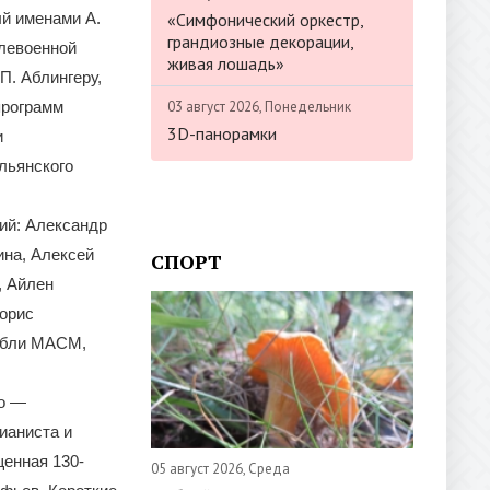
«Симфонический оркестр,
й именами А.
грандиозные декорации,
слевоенной
живая лошадь»
П. Аблингеру,
03 август 2026, Понедельник
программ
3D-панорамки
и
льянского
ий: Александр
ина, Алексей
СПОРТ
, Айлен
Борис
амбли МАСМ,
ро —
ианиста и
щенная 130-
05 август 2026, Среда