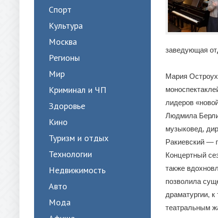
Спорт
Культура
Москва
заведующая от
Регионы
Мир
Мария Остроух
Криминал и ЧП
моноспектаклей
лидеров «новой
Здоровье
Людмила Берли
Кино
музыковед, ди
Туризм и отдых
Ракиевский — п
Технологии
Концертный сез
также вдохнов
Недвижимость
позволила суще
Авто
драматургии, к
Мода
театральным жа