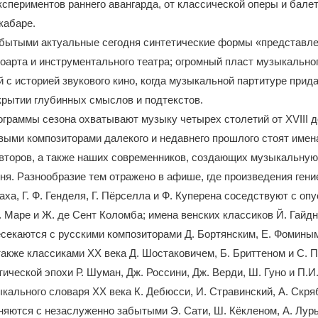
кспериментов раннего авангарда, от классической оперы и бале
кабаре.
абытыми актуальные сегодня синтетические формы «представле
оарта и инструментального театра; огромный пласт музыкально
й с историей звукового кино, когда музыкальной партитуре прид
крытии глубинных смыслов и подтекстов.
граммы сезона охватывают музыку четырех столетий от XVIII до
выми композиторами далекого и недавнего прошлого стоят имен
второв, а также наших современников, создающих музыкальную
ня. Разнообразие тем отражено в афише, где произведения гени
аха, Г. Ф. Генделя, Г. Пёрселла и Ф. Куперена соседствуют с оп
 Маре и Ж. де Сент Коломба; имена венских классиков Й. Гайдна
секаются с русскими композиторами Д. Бортянским, Е. Фоминым
также классиками XX века Д. Шостаковичем, Б. Бриттеном и С.
ической эпохи Р. Шуман, Дж. Россини, Дж. Верди, Ш. Гуно и П.И
кального словаря XX века К. Дебюсси, И. Стравинский, А. Скряб
яются с незаслуженно забытыми Э. Сати, Ш. Кёкленом, А. Лурь