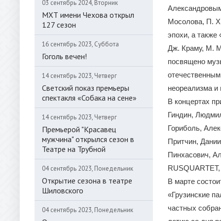
03 сентябрь 2024, Вторник
Александровым
МХТ имени Чехова открыл
Мосолова, П. Х
127 сезон
эпохи, а также
16 сентябрь 2023, Суббота
Дж. Краму, М. 
Гоголь вечен!
посвящено муз
отечественным
14 сентябрь 2023, Четверг
Светский показ премьеры
неореализма и 
спектакля «Собака на сене»
В концертах пр
Гиндин, Людмил
14 сентябрь 2023, Четверг
Гориболь, Алек
Премьерой "Красавец
мужчина" открылся сезон в
Притчин, Дании
Театре на Трубной
Пинхасович, Ал
RUSQUARTET, 
04 сентябрь 2023, Понедельник
Открытие сезона в театре
В марте состо
Шиловского
«Грузинские п
частных собран
04 сентябрь 2023, Понедельник