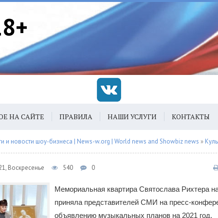
18+
ОЕ НА САЙТЕ
ПРАВИЛА
НАШИ УСЛУГИ
КОНТАКТЫ
 и новости шоу-бизнеса | News-w.org | World news and Showbiz news
»
Куль
21, Воскресенье
540
0
Мемориальная квартира Святослава Рихтера н
приняла представителей СМИ на пресс-конфер
объявлению музыкальных планов на 2021 год.