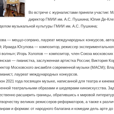
Во встрече с журналистами приняли участие: М
директор ГМИИ им. А.С. Пушкина; Юлия Де-Кле
делом музыкальной культуры ГМИИ им. А.С. Пушкина;
ова — меццо-сопрано, лауреат международных конкурсов, авто
; Ираида Юсупова — композитор, режиссер экспериментального
 волны»; Игорь Холопов — композитор, член Союза московских
нская — пианистка, заслуженная артистка России; Виктория К
ректор Московского ансамбля современной музыки (МАСМ); Вл
ианист, лауреат международных конкурсов.
он 2021 года посвящен музыке, написанной для театра и кинема
ленной театральными образами и шедеврами киноискусства. За
ственно расширить границы, обратившись к мировой литератур
 творчеству великих режиссеров-реформаторов, а также к разл
нрам и формам: от народного балагана и комедии дель арте до