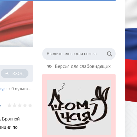
Версия для слабовидящих
ВХОД
тура
» О музыкальных планах
а Бронной
енции по