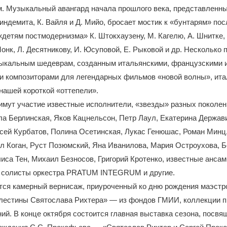
. Музыкальный авангард начала прошлого века, представленны
индемита, К. Вайля и Д. Мийо, бросает мостик к «бунтарям» по
 «детям постмодернизма» К. Штокхаузену, М. Кагелю, А. Шнитке, 
Монк, Л. Десятникову, И. Юсуповой, Е. Рыковой и др. Несколько 
ыкальным шедеврам, созданным итальянскими, французскими 
и композиторами для легендарных фильмов «новой волны», ита
нашей короткой «оттепели».
имут участие известные исполнители, «звезды» разных поколен
а Берлинская, Яков Кацнельсон, Петр Лаул, Екатерина Держав
сей Курбатов, Полина Осетинская, Лукас Генюшас, Роман Минц
л Коган, Руст Позюмский, Яна Иванилова, Мария Остроухова, 
иса Тен, Михаил Безносов, Григорий Кротенко, известные анс
солисты оркестра PRATUM INTEGRUM и другие.
ится камерный вернисаж, приуроченный ко дню рождения маэст
алестины Святослава Рихтера» — из фондов ГМИИ, коллекции п
ий. В конце октября состоится главная выставка сезона, посвя