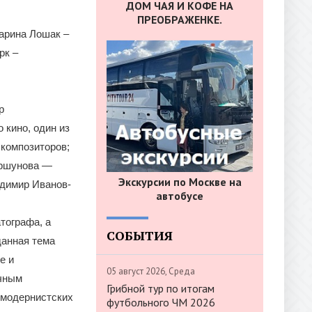
ДОМ ЧАЯ И КОФЕ НА
ПРЕОБРАЖЕНКЕ.
арина Лошак –
рк –
р
 кино, один из
 композиторов;
оршунова —
Экскурсии по Москве на
адимир Иванов-
автобусе
тографа, а
СОБЫТИЯ
данная тема
е и
05 август 2026, Среда
ичным
Грибной тур по итогам
 модернистcких
футбольного ЧМ 2026