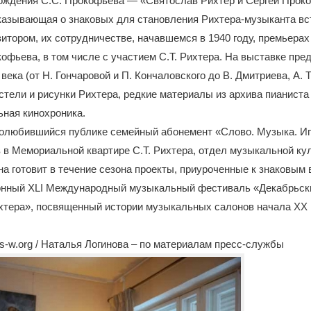
ождения С.С. Прокофьева — «Святослав Рихтер и Сергей Проко
казывающая о знаковых для становления Рихтера-музыканта вс
итором, их сотрудничестве, начавшемся в 1940 году, премьера
офьева, в том числе с участием С.Т. Рихтера. На выставке пре
века (от Н. Гончаровой и П. Кончаловского до В. Дмитриева, А. 
стели и рисунки Рихтера, редкие материалы из архива пианиста 
ьная кинохроника.
олюбившийся публике семейный абонемент «Слово. Музыка. Иг
 в Мемориальной квартире С.Т. Рихтера, отдел музыкальной к
на готовит в течение сезона проекты, приуроченные к знаковым 
онный XLI Международный музыкальный фестиваль «Декабрьск
хтера», посвященный истории музыкальных салонов начала XX 
-w.org / Наталья Логинова – по материалам пресс-службы