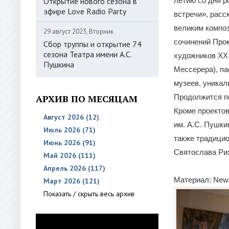
Открытие нового сезона в
летию со дня р
эфире Love Radio Party
встречи», расс
великим композ
29 август 2023, Вторник
сочинений Прок
Сбор труппы и открытие 74
сезона Театра имени А.С.
художников XX 
Пушкина
Мессерера), па
музеев, уникал
АРХИВ ПО МЕСЯЦАМ
Продолжится п
Кроме проектов
Август 2026 (12)
им. А.С. Пушки
Июль 2026 (71)
также традици
Июнь 2026 (91)
Святослава Ри
Май 2026 (111)
Апрель 2026 (117)
Материал: News
Март 2026 (121)
Показать / скрыть весь архив