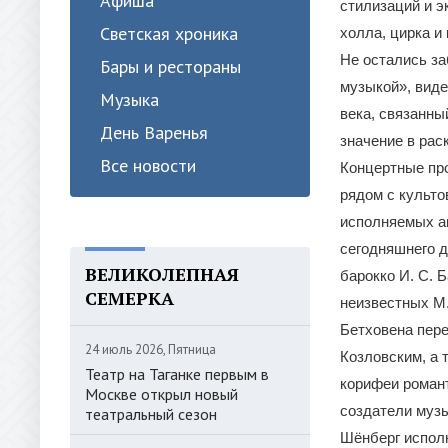
Афиша
стилизаций и э
Светская хроника
холла, цирка и 
Не остались з
Бары и рестораны
музыкой», виде
Музыка
века, связанны
День Варенья
значение в рас
Все новости
Концертные про
рядом с культо
исполняемых а
сегодняшнего д
ВЕЛИКОЛЕПНАЯ
барокко И. С. Б
СЕМЕРКА
неизвестных М.
Бетховена пере
24 июль 2026, Пятница
Козловским, а 
Театр на Таганке первым в
корифеи романт
Москве открыл новый
создатели музы
театральный сезон
Шёнберг исполн