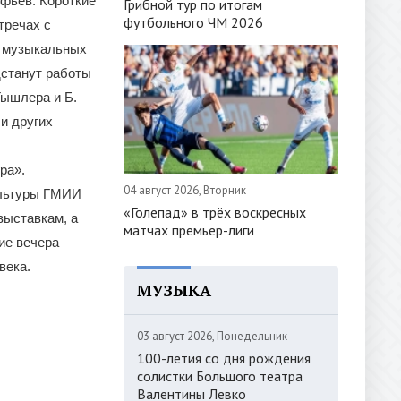
фьев. Короткие
Грибной тур по итогам
футбольного ЧМ 2026
тречах с
х музыкальных
дстанут работы
Тышлера и Б.
и других
ра».
04 август 2026, Вторник
ультуры ГМИИ
«Голепад» в трёх воскресных
выставкам, а
матчах премьер-лиги
ие вечера
века.
МУЗЫКА
03 август 2026, Понедельник
100-летия со дня рождения
солистки Большого театра
Валентины Левко