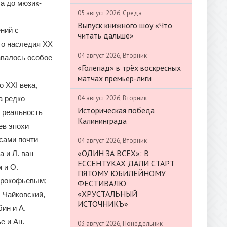
та до мюзик-
05 август 2026, Среда
Выпуск книжного шоу «Что
ний с
читать дальше»
го наследия XX
04 август 2026, Вторник
авалось особое
«Голепад» в трёх воскресных
матчах премьер-лиги
 XXI века,
04 август 2026, Вторник
а редко
Историческая победа
 реальность
Калининграда
ев эпохи
усами почти
04 август 2026, Вторник
«ОДИН ЗА ВСЕХ»: В
 и Л. ван
ЕССЕНТУКАХ ДАЛИ СТАРТ
 и О.
ПЯТОМУ ЮБИЛЕЙНОМУ
 Прокофьевым;
ФЕСТИВАЛЮ
«ХРУСТАЛЬНЫЙ
. Чайковский,
ИСТОЧНИКЪ»
ин и А.
е и Ан.
03 август 2026, Понедельник