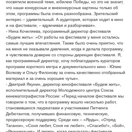
посвятили военной теме, юбилею Победы, но это не значит,
что наши конкурсные и внеконкурсные картины только об
этом, программы была очень разнообразна. Зрительский
интерес – удивительный. А аудитория, которая ходит в кино
и на фестивали, – вдумчивая и разборчивая».
- Нина Кочеляева, программный директор фестиваля
«Будем жить»: «От работы на фестивале у меня остались
самые лучшие впечатления. Также было очень приятно, что
на меня не оказывали давления, когда я делала программу,
я чувствовала доверие со стороны дирекции фестиваля. Я,
как программный директор, хочу поблагодарить кураторов
программ короткого метра и документального кино - Юлию
Волкову и Ольгу Филонову за очень качественно отобранный
материал и за очень хорошее чутье».
- Дмитрий Якунин, директор кинофестиваля «Будем жить»,
исполнительный директор Молодежного центра Союза
кинематографистов России: «Перед началом фестиваля мы
говорили о том, что в программу вошло несколько работ,
становившихся лауреатами и участниками Питчинга
Дебютантов, получивших финансовую, техническую,
продюсерскую поддержку. Среди них – «Ярды», «Отряд
Таганок», «Соня любит, Соня не любит», «Спасибо!», «Бой»,
«Реанимация». И теперь, когда результаты фестиваля