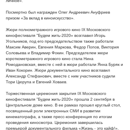
личное».
Посмертно был награжден Олег Андреевич Ануфриев
призом «За вклад в киноискусство».
Жюри полнометражного игрового кино IX Московского
кинофестиваля "Будем жить-2020» возглавил Игорь
Угольников, под его председательством также работали
Максим Аверин, Евгения Маркова, Федор Попов, Виктория
Соловьева и Владимир Фокин. Председателем жюри
короткометражного игрового кино стала Нина
Ромодановская, вместе с ней в жюри работали Янна Буряк и
Иван Кокорин. Жюри документального кино возглавил
Александр Стефанович, вместе с ним участников судили
Тори Цюрупа и Евгений Ховаев.
Торжественная церемония закрытия IX Московского
кинофестиваля "Будем жить-2020» прошла 2 сентября в
Центральном доме кино. В ее рамках прошел круглый стол,
посвященный роли электронных СМИ в развитии
кинематографа, а также пресс-конференция по итогам
проведения киносмотра. Церемония завершилась
премьерой документального фильма «Жизнь - это кайф!»,