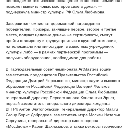
необходимое техническое оснащение. И конечно, чемпионат
поможет выявить новых мастеров своего дела», —
подчеркнула министр культуры РФ Ольга Любимова.
Завершится чемпионат церемонией награждения
победителей. Призеры, занявшие первое, второе и третье
места, получат целевые денежные сертификаты, смогут
пройти стажировку и трудоустроиться в крупной компании,
на телеканале или киностудии, в известных учреждениях
культуры либо — в рамках партнерской программы —
получить оборудование, необходимое для работы.
В Наблюдательный совет чемпионата ArtMasters вошли:
заместитель председателя Правительства Российской
Федерации Дмитрий Чернышенко, министр науки и высшего
образования Российской Федерации Валерий Фальков,
министр культуры Российской Федерации Ольга Любимова,
генеральный директор Первого канала Константин Эрнст,
первый заместитель генерального директора холдинга
ВГТРК Антон Златопольский, генеральный директор Mail.ru
Group Борис Добродеев, заместитель мэра Москвы Наталья
Сергунина, генеральный директор киноконцерна
«Мосфильм» Карен Шахназаров, а также ректоры творческих