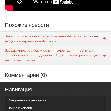
Похожие новости
Завершились съемки первого screen-life сериала о жизни
людей на карантине #Изолента
Звезды кино, театра, музыки и телевидения прочитали
знаменитую повесть Джерома К. Джерома «Трое в лодке,
не считая собаки»
Комментарии (0)
Навигация
Специальный репортаж
Наш эксклюзив