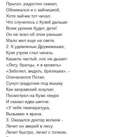
Прыгал, радостно скакал,
Обнимался и с зайчишкой,
Хотя зайчик тот чихал.
Что случилось с Кузей дальше
Всем уроком будет, дети!
Он не знал об этом раньше:
Мало жил еще на свете.
2. К удивленью Дружимишек,
Кузя утром стал чихать.
Кашель частый, нос не дышит:
«Лягу, братцы, я в кровать»
«Заболел, видать, братишка», -
Опечалился Потап.
Сунул градусник под мышку
Как заправский эскулап.
Посмотрел на Кузю хмуро
И сказал едва шепча:
«У тебя температура,
Вызываю я врача.
3. Оказался доктор волком -
Лечит он зверей в лесу.
Лечит быстро, лечит с толком,