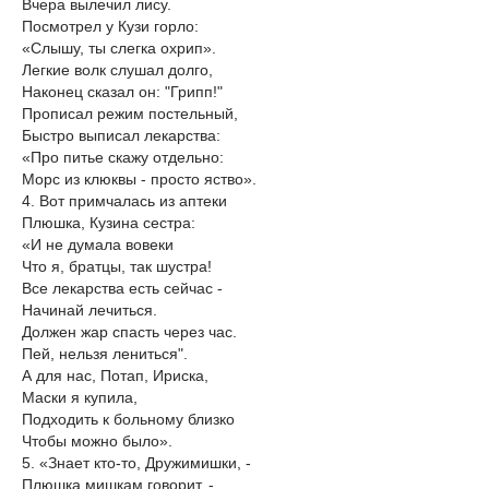
Вчера вылечил лису.
Посмотрел у Кузи горло:
«Слышу, ты слегка охрип».
Легкие волк слушал долго,
Наконец сказал он: "Грипп!"
Прописал режим постельный,
Быстро выписал лекарства:
«Про питье скажу отдельно:
Морс из клюквы - просто яство».
4. Вот примчалась из аптеки
Плюшка, Кузина сестра:
«И не думала вовеки
Что я, братцы, так шустра!
Все лекарства есть сейчас -
Начинай лечиться.
Должен жар спасть через час.
Пей, нельзя лениться".
А для нас, Потап, Ириска,
Маски я купила,
Подходить к больному близко
Чтобы можно было».
5. «Знает кто-то, Дружимишки, -
Плюшка мишкам говорит, -