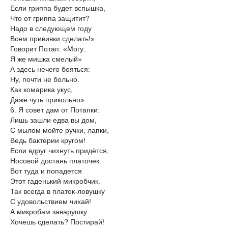
Если гриппа будет вспышка,
Что от гриппа защитит?
Надо в следующем году
Всем прививки сделать!»
Говорит Потап: «Могу..
Я же мишка смелый»
А здесь нечего бояться:
Ну, почти не больно.
Как комарика укус,
Даже чуть прикольно»
6. Я совет дам от Потапки:
Лишь зашли едва вы дом,
С мылом мойте ручки, лапки,
Ведь бактерии кругом!
Если вдруг чихнуть придётся,
Носовой достань платочек.
Вот туда и попадется
Этот гаденький микробчик.
Так всегда в платок-ловушку
С удовольствием чихай!
А микробам заварушку
Хочешь сделать? Постирай!