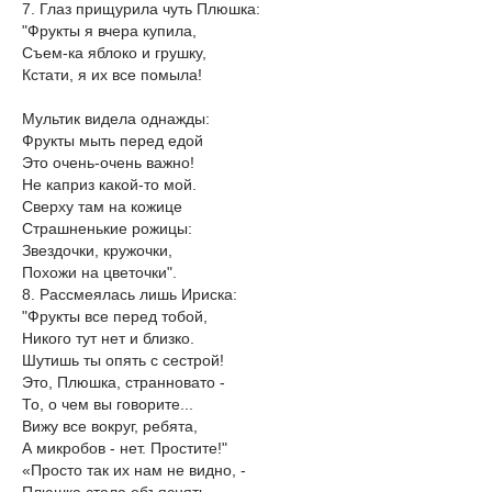
7. Глаз прищурила чуть Плюшка:
"Фрукты я вчера купила,
Съем-ка яблоко и грушку,
Кстати, я их все помыла!
Мультик видела однажды:
Фрукты мыть перед едой
Это очень-очень важно!
Не каприз какой-то мой.
Сверху там на кожице
Страшненькие рожицы:
Звездочки, кружочки,
Похожи на цветочки".
8. Рассмеялась лишь Ириска:
"Фрукты все перед тобой,
Никого тут нет и близко.
Шутишь ты опять с сестрой!
Это, Плюшка, странновато -
То, о чем вы говорите...
Вижу все вокруг, ребята,
А микробов - нет. Простите!"
«Просто так их нам не видно, -