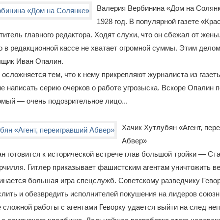
Валерия Вербинина «Дом на Солян
1928 год. В популярной газете «Кр
титель главного редактора. Ходят слухи, что он сбежал от жены
о в редакционной кассе не хватает огромной суммы. Этим дело
щик Иван Опалин.
осложняется тем, что к нему прикрепляют журналиста из газет
е написать серию очерков о работе угрозыска. Вскоре Опалин п
омый — очень подозрительное лицо...
Хачик Хутлубян «Агент, пер
Абвер»
ран готовится к исторической встрече глав большой тройки — Ст
рчилля. Гитлер приказывает фашистским агентам уничтожить в
инается большая игра спецслужб. Советскому разведчику Гево
лить и обезвредить исполнителей покушения на лидеров союзн
е сложной работы с агентами Геворку удается выйти на след не