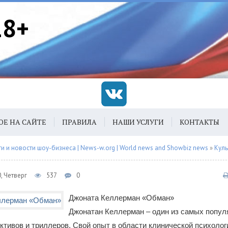
18+
ОЕ НА САЙТЕ
ПРАВИЛА
НАШИ УСЛУГИ
КОНТАКТЫ
 и новости шоу-бизнеса | News-w.org | World news and Showbiz news
»
Куль
, Четверг
537
0
Джоната Келлерман «Обман»
Джонатан Келлерман – один из самых попул
ктивов и триллеров. Свой опыт в области клинической психолог