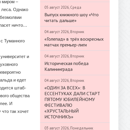
м миром –
05 август 2026, Среда
о леса. Однако
Выпуск книжного шоу «Что
м безмолвии
читать дальше»
спасет ничто…
04 август 2026, Вторник
«Голепад» в трёх воскресных
 с Туманного
матчах премьер-лиги
04 август 2026, Вторник
 университет и
Историческая победа
духовного
Калининграда
невероятно
альда и едет
04 август 2026, Вторник
«ОДИН ЗА ВСЕХ»: В
ходится штаб-
ЕССЕНТУКАХ ДАЛИ СТАРТ
ового общества
ПЯТОМУ ЮБИЛЕЙНОМУ
лее. И
ФЕСТИВАЛЮ
«ХРУСТАЛЬНЫЙ
 что так хочет
ИСТОЧНИКЪ»
03 август 2026, Понедельник