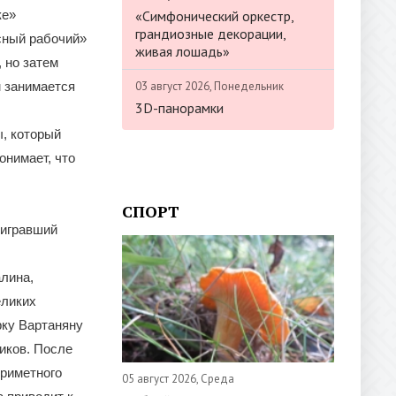
«Симфонический оркестр,
ке»
грандиозные декорации,
асный рабочий»
живая лошадь»
, но затем
03 август 2026, Понедельник
м занимается
3D-панорамки
ы, который
онимает, что
СПОРТ
еигравший
алина,
еликих
рку Вартаняну
иков. После
приметного
05 август 2026, Среда