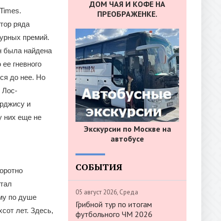
ДОМ ЧАЯ И КОФЕ НА
Times.
ПРЕОБРАЖЕНКЕ.
тор ряда
турных премий.
н была найдена
 ее гневного
ся до нее. Но
 Лос-
рджису и
у них еще не
Экскурсии по Москве на
автобусе
СОБЫТИЯ
оротно
стал
05 август 2026, Среда
му по душе
Грибной тур по итогам
сот лет. Здесь,
футбольного ЧМ 2026