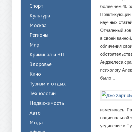
Спорт
более чем 40 р
Практикующий п
Культура
научных статей
Москва
Отчаянный зов
Регионы
в своей ванной
Мир
обличения свои
Криминал и ЧП
обстоятельства
Анджелеса сра
Здоровье
психологу Алек
Кино
было…
Туризм и отдых
Технологии
Недвижимость
изменилась. Ра
Авто
национальной з
Мода
уединение в Пу