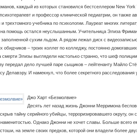
оманов, каждый из которых становился бестселлером New York 
сихотерапевт и профессор клинической педиатрии, он также ав
 и трехтомного учебника по психологии. Лауреат многих литера
 на помощь остался неуслышанным. Учительница Элиза Фрима
, заполненной сухим льдом. А рядом лежал диск с видеозаписью
х обидчиков – троих коллег по колледжу, постоянно домогавших
 смерти Элизы выглядели настолько странно, что шеф полиции
зу передал дело лучшей паре сыщиков – лейтенанту Майло Стё
су Делавэру. И намекнул, что более секретного расследования 
Джо Харт «Безмолвие»
Десять лет назад жизнь Джонни Мерримона беспов
скрыв тайну серийного убийцы, терроризировавшего округу, он 
наменитостью. Однако Джонни не хочет славы. Больше всего е
стоши, на земле своих предков, которой они владели более двух