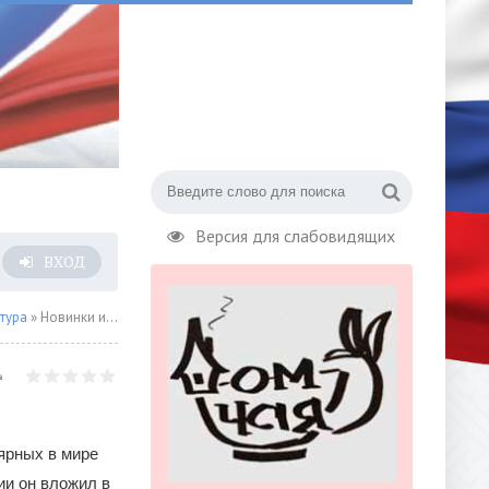
Версия для слабовидящих
ВХОД
тура
» Новинки издательства «ЭКСМО»
ярных в мире
ии он вложил в