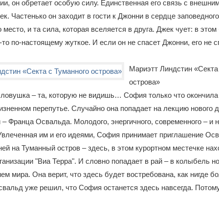
ии, он обретает особую силу. Единственная его связь с внешни
ек. Частенько он заходит в гости к Джонни в сердце заповедног
о место, и та сила, которая вселяется в друга. Джек чует: в это
-то по-настоящему жуткое. И если он не спасет Джонни, его не 
Мариэтт Линдстин «Секта
острова»
ловушка – та, которую не видишь… София только что окончила
изненном перепутье. Случайно она попадает на лекцию нового 
– Франца Освальда. Молодого, энергичного, современного – и 
Увлеченная им и его идеями, София принимает приглашение Осв
ней на Туманный остров – здесь, в этом курортном местечке на
рганизации "Виа Терра". И словно попадает в рай – в колыбель н
ем мира. Она верит, что здесь будет востребована, как нигде бо
свальд уже решил, что София останется здесь навсегда. Потому