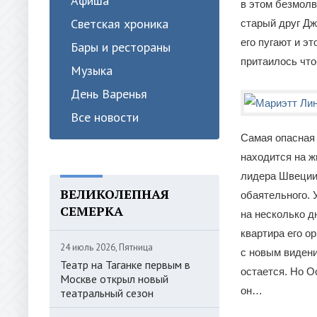
Афиша
в этом безмолв
Светская хроника
старый друг Дж
его пугают и эт
Бары и рестораны
притаилось что
Музыка
День Варенья
Все новости
Самая опасная 
находится на ж
лидера Швеции 
ВЕЛИКОЛЕПНАЯ
обаятельного. 
СЕМЕРКА
на несколько д
квартира его о
24 июль 2026, Пятница
с новым видени
Театр на Таганке первым в
остается. Но О
Москве открыл новый
он…
театральный сезон