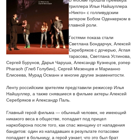
В Москве прошла премьера
триллера Ильи Найшуллера
«Никто» с голливудским
актером Бобом Оденкерком в
главной роли.
Гостями показа стали
Светлана Бондарчук, Алексей
Серебряков с дочерью, Аглая
тарасова, Светлана Устинова,
Сергей Бурунов, Дарья Чаруша, Александр Кузнецов, рэпер
Pharaoh (Глеб Голубин), Сергей Мезенцев и Марианно
Елисеева, Мурад Османн и многие другие знаменитости.
Ленту российским зрителям представили режиссер Илья
Найшуллер, а также снявшиеся в фильме актеры Алексей
Серебряков и Александр Паль.
Главный герой фильма — обычный человек, не имеющий
никакого веса в обществе, попадает под прицел
наркобарона после того, как спас женщину от нападения
бандитов: один из нападавших в результате потасовки
попадает в больницу, а герой узнает, что это был брат