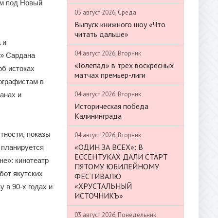
ем под Новый
05 август 2026, Среда
Выпуск книжного шоу «Что
читать дальше»
 и
04 август 2026, Вторник
м» Сардана
«Голепад» в трёх воскресных
об истоках
матчах премьер-лиги
тографистам в
04 август 2026, Вторник
анах и
Историческая победа
Калининграда
стности, показы
04 август 2026, Вторник
«ОДИН ЗА ВСЕХ»: В
е планируется
ЕССЕНТУКАХ ДАЛИ СТАРТ
не»: кинотеатр
ПЯТОМУ ЮБИЛЕЙНОМУ
бот якутских
ФЕСТИВАЛЮ
«ХРУСТАЛЬНЫЙ
 в 90-х годах и
ИСТОЧНИКЪ»
03 август 2026, Понедельник