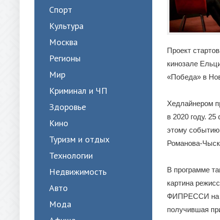
Спорт
Культура
Москва
Проект стартов
Регионы
кинозале Ельци
Мир
«Победа» в Но
Криминал и ЧП
Хедлайнером п
Здоровье
в 2020 году. 2
Кино
этому событию
Туризм и отдых
Романова-Чыскы
Технологии
В программе та
Недвижимость
картина режисс
Авто
ФИПРЕССИ на М
Мода
получившая при