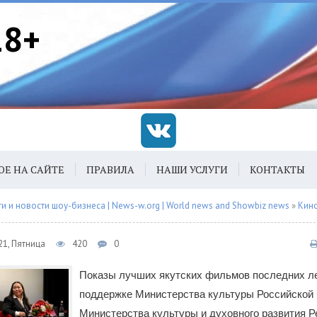
18+
ОЕ НА САЙТЕ
ПРАВИЛА
НАШИ УСЛУГИ
КОНТАКТЫ
 и новости шоу-бизнеса | News-w.org | World news and Showbiz news
»
Кин
21, Пятница
420
0
Показы лучших якутских фильмов последних ле
поддержке Министерства культуры Российской
Министерства культуры и духовного развития 