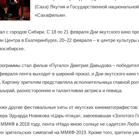
(Саха) Якутия и Государственной национальной
«Сахафильм».
ал с городов Сибири. С 18 по 21 февраля Дни якутского кино пр
н Центра в Екатеринбурге, 20–22 февраля – в центре культуры 
восибирске.
рограммы стал фильм «Пугало» Дмитрия Давыдова – победител
5 февраля лента выходит в широкий прокат, и Дни якутского кино
. Картину зрителям представляла исполнительница главной ро
ырай, разносторонняя и талантливая актриса и певица.
кже другие фестивальные хиты от якутских кинематографистов:
ера Эдуарда Новикова «Царь-птица», завоевавшая «Золотого Ге
МКФ в 2018 году, лента «Надо мною солнце не садится» Любо
з зрительских симпатий на ММКФ-2019. Кроме того, зрители ув