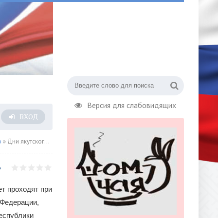
Версия для слабовидящих
ВХОД
о
» Дни якутского кино проходят в регионах России
т проходят при
 Федерации,
Республики