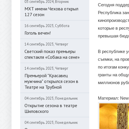
03 сентябрь 2024, Вторник
Сегодня поддер
МХТ имени Чехова открыл
Республика зан
127 сезон
кинопроизводст
16 сентябрь 2023, Суббота
которые в респ
Гоголь вечен!
превышая бюдже
14 сентябрь 2023, Четверг
Светский показ премьеры
В республике у
спектакля «Собака на сене»
съемки, на про
по итогам конк
14 сентябрь 2023, Четверг
гранты на общу
Премьерой "Красавец
мужчина" открылся сезон в
миллионов руб
Театре на Трубной
Материал: News
04 сентябрь 2023, Понедельник
Открытие сезона в театре
Шиловского
04 сентябрь 2023, Понедельник