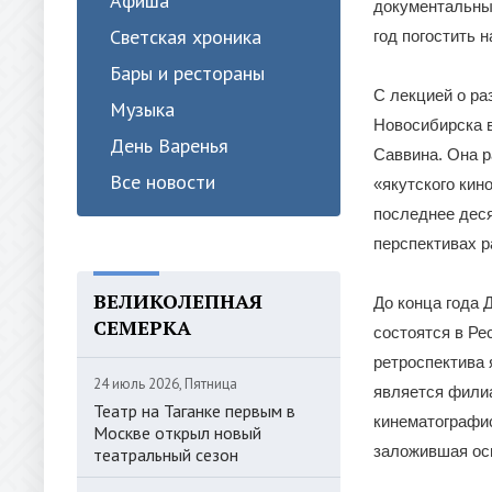
Афиша
документальны
Светская хроника
год погостить 
Бары и рестораны
С лекцией о ра
Музыка
Новосибирска 
День Варенья
Саввина. Она р
Все новости
«якутского кин
последнее деся
перспективах р
ВЕЛИКОЛЕПНАЯ
До конца года Д
СЕМЕРКА
состоятся в Ре
ретроспектива 
24 июль 2026, Пятница
является фили
Театр на Таганке первым в
кинематографис
Москве открыл новый
заложившая осн
театральный сезон