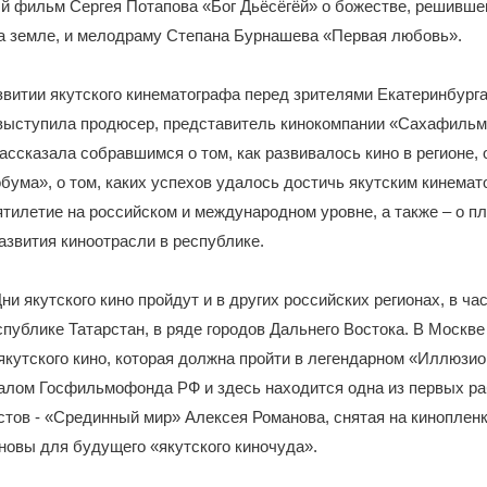
й фильм Сергея Потапова «Бог Дьёсёгёй» о божестве, решивш
на земле, и мелодраму Степана Бурнашева «Первая любовь».
звитии якутского кинематографа перед зрителями Екатеринбурга
выступила продюсер, представитель кинокомпании «Сахафиль
ассказала собравшимся о том, как развивалось кино в регионе, 
обума», о том, каких успехов удалось достичь якутским кинема
тилетие на российском и международном уровне, а также – о пл
азвития киноотрасли в республике.
ни якутского кино пройдут и в других российских регионах, в ча
спублике Татарстан, в ряде городов Дальнего Востока. В Москв
якутского кино, которая должна пройти в легендарном «Иллюзио
алом Госфильмофонда РФ и здесь находится одна из первых ра
тов - «Срединный мир» Алексея Романова, снятая на кинопленку
овы для будущего «якутского киночуда».