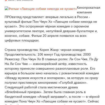
Кинопрокатная
компания
ПРОвзгляд представляет: впервые легально в России -
культовый фильм Пон Чжун Хо «Лающие собаки никогда не
кусают». Это остроумная чёрная комедия о скромном
университетском лекторе, непутёвой девушке-бухгалтере и,
конечно, собаке. Фильм 20 апреля появился на всех
цифровых площадках.
Страна производства: Корея Жанр: черная комедия
Продолжительность: 106 минут Год производства: 2000
Режиссер: Пон Чжун Хо В главных ролях: Ли Сон Чже, Пэ Ду
На Ли Сон Чже — южнокорейский актёр, известность
которому принесли совершенно разноплановые роли. Его
карьера в большом кино началась с романтической комедии
«Между музеем искусств и зоопарком», за которую он сразу
получил престижную кинопремию «Голубой дракон».
Следующей работой стала мистическая драма
«Влюблённый призрак». Затем была главная роль в
бандитской комедии «Атакуй заправки!», а после — в чёрной
комедии Пона Чжун Хо «Лающие собаки не кусают». Сейчас