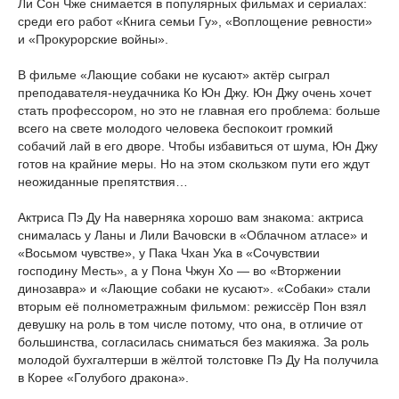
Ли Сон Чже снимается в популярных фильмах и сериалах:
среди его работ «Книга семьи Гу», «Воплощение ревности»
и «Прокурорские войны».
В фильме «Лающие собаки не кусают» актёр сыграл
преподавателя-неудачника Ко Юн Джу. Юн Джу очень хочет
стать профессором, но это не главная его проблема: больше
всего на свете молодого человека беспокоит громкий
собачий лай в его дворе. Чтобы избавиться от шума, Юн Джу
готов на крайние меры. Но на этом скользком пути его ждут
неожиданные препятствия…
Актриса Пэ Ду На наверняка хорошо вам знакома: актриса
снималась у Ланы и Лили Вачовски в «Облачном атласе» и
«Восьмом чувстве», у Пака Чхан Ука в «Сочувствии
господину Месть», а у Пона Чжун Хо — во «Вторжении
динозавра» и «Лающие собаки не кусают». «Собаки» стали
вторым её полнометражным фильмом: режиссёр Пон взял
девушку на роль в том числе потому, что она, в отличие от
большинства, согласилась сниматься без макияжа. За роль
молодой бухгалтерши в жёлтой толстовке Пэ Ду На получила
в Корее «Голубого дракона».