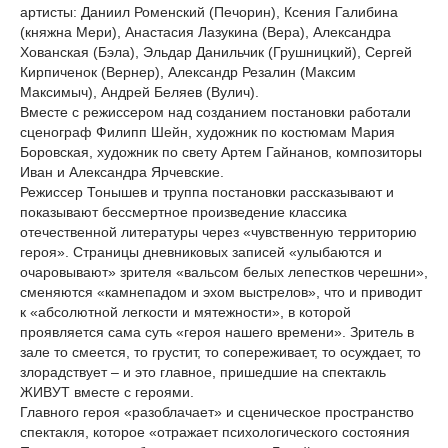
артисты: Даниил Роменский (Печорин), Ксения Галибина
(княжна Мери), Анастасия Лазукина (Вера), Александра
Хованская (Бэла), Эльдар Данильчик (Грушницкий), Сергей
Кирпиченок (Вернер), Александр Резалин (Максим
Максимыч), Андрей Беляев (Вулич).
Вместе с режиссером над созданием постановки работали
сценограф Филипп Шейн, художник по костюмам Мария
Боровская, художник по свету Артем Гайнанов, композиторы
Иван и Александра Ярчевские.
Режиссер Тонышев и труппа постановки рассказывают и
показывают бессмертное произведение классика
отечественной литературы через «чувственную территорию
героя». Страницы дневниковых записей «улыбаются и
очаровывают» зрителя «вальсом белых лепестков черешни»,
сменяются «камнепадом и эхом выстрелов», что и приводит
к «абсолютной легкости и мятежности», в которой
проявляется сама суть «героя нашего времени». Зритель в
зале то смеется, то грустит, то сопереживает, то осуждает, то
злорадствует – и это главное, пришедшие на спектакль
ЖИВУТ вместе с героями.
Главного героя «разоблачает» и сценическое пространство
спектакля, которое «отражает психологического состояния