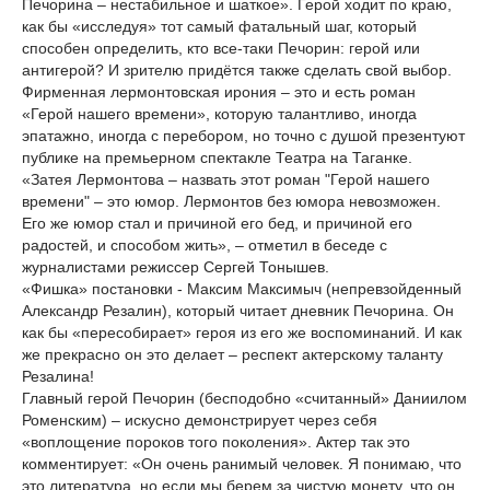
Печорина – нестабильное и шаткое». Герой ходит по краю,
как бы «исследуя» тот самый фатальный шаг, который
способен определить, кто все-таки Печорин: герой или
антигерой? И зрителю придётся также сделать свой выбор.
Фирменная лермонтовская ирония – это и есть роман
«Герой нашего времени», которую талантливо, иногда
эпатажно, иногда с перебором, но точно с душой презентуют
публике на премьерном спектакле Театра на Таганке.
«Затея Лермонтова – назвать этот роман "Герой нашего
времени" – это юмор. Лермонтов без юмора невозможен.
Его же юмор стал и причиной его бед, и причиной его
радостей, и способом жить», – отметил в беседе с
журналистами режиссер Сергей Тонышев.
«Фишка» постановки - Максим Максимыч (непревзойденный
Александр Резалин), который читает дневник Печорина. Он
как бы «пересобирает» героя из его же воспоминаний. И как
же прекрасно он это делает – респект актерскому таланту
Резалина!
Главный герой Печорин (бесподобно «считанный» Даниилом
Роменским) – искусно демонстрирует через себя
«воплощение пороков того поколения». Актер так это
комментирует: «Он очень ранимый человек. Я понимаю, что
это литература, но если мы берем за чистую монету, что он