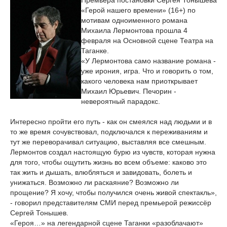
Премьера постановки Сергея Тонышева
«Герой нашего времени» (16+) по
мотивам одноименного романа
Михаила Лермонтова прошла 4
февраля на Основной сцене Театра на
Таганке.
«У Лермонтова само название романа -
уже ирония, игра. Что и говорить о том,
какого человека нам приоткрывает
Михаил Юрьевич. Печорин -
невероятный парадокс.
Интересно пройти его путь - как он смеялся над людьми и в
то же время сочувствовал, подключался к переживаниям и
тут же переворачивал ситуацию, выставляя все смешным.
Лермонтов создал настоящую бурю из чувств, которая нужна
для того, чтобы ощутить жизнь во всем объеме: каково это
так жить и дышать, влюбляться и завидовать, болеть и
унижаться. Возможно ли раскаяние? Возможно ли
прощение? Я хочу, чтобы получился очень живой спектакль»,
- говорил представителям СМИ перед премьерой режиссёр
Сергей Тонышев.
«Героя…» на легендарной сцене Таганки «разоблачают»