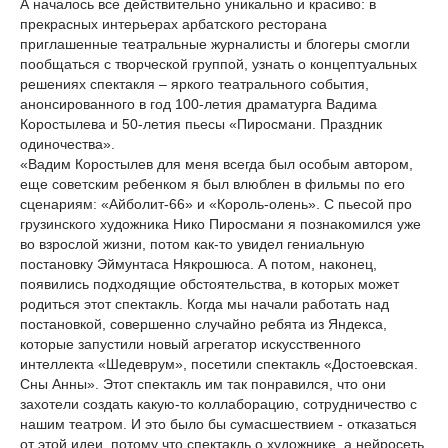
А началось все действительно уникально и красиво: в
прекрасных интерьерах арбатского ресторана
приглашенные театральные журналисты и блогеры смогли
пообщаться с творческой группой, узнать о концептуальных
решениях спектакля – яркого театрального события,
анонсированного в год 100-летия драматурга Вадима
Коростылева и 50-летия пьесы «Пиросмани. Праздник
одиночества».
«Вадим Коростылев для меня всегда был особым автором,
еще советским ребенком я был влюблен в фильмы по его
сценариям: «Айболит-66» и «Король-олень». С пьесой про
грузинского художника Нико Пиросмани я познакомился уже
во взрослой жизни, потом как-то увидел гениальную
постановку Эймунтаса Някрошюса. А потом, наконец,
появились подходящие обстоятельства, в которых может
родиться этот спектакль. Когда мы начали работать над
постановкой, совершенно случайно ребята из Яндекса,
которые запустили новый агрегатор искусственного
интеллекта «Шедеврум», посетили спектакль «Достоевская.
Сны Анны». Этот спектакль им так понравился, что они
захотели создать какую-то коллаборацию, сотрудничество с
нашим театром. И это было бы сумасшествием - отказаться
от этой идеи, потому что спектакль о художнике, а нейросеть