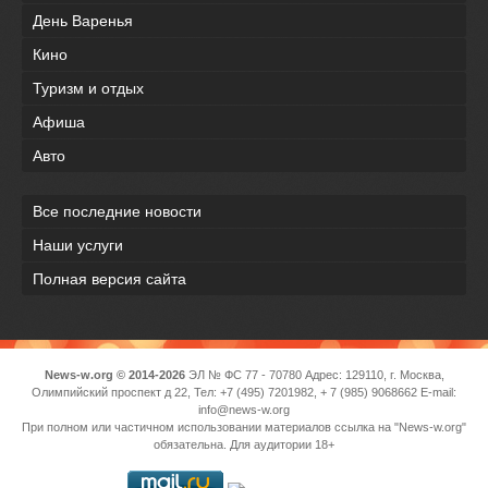
День Варенья
Кино
Туризм и отдых
Афиша
Авто
Все последние новости
Наши услуги
Полная версия сайта
News-w.org © 2014-2026
ЭЛ № ФС 77 - 70780 Адрес: 129110, г. Москва,
Олимпийский проспект д 22, Тел: +7 (495) 7201982, + 7 (985) 9068662 E-mail:
info@news-w.org
При полном или частичном использовании материалов ссылка на "News-w.org"
обязательна. Для аудитории 18+