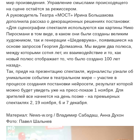
мир произведения. Управление смыслами происходящего
на сцене остаётся за режиссером.
А руководитель Театра «МОСТ» Ирина Большакова
дополнила рассказ о декорационных решениях постановки:
«Для сценографии спектакля используются как картины Нико
Пиросмани в том виде, в каком они были созданы великим
художником, так и генерации «Шедеврума», появившиеся на
основе запросов Георгия Долмазяна. Мы видим два полюса,
между которыми сотня лет, их взаимодействие и то, как
новый полюс отображает то, что было создано 100 лет
назад».
Так, придя на презентацию спектакля, журналисты узнали об
уникальном событии в театральном мире – участие в
процессе создания постановки нейросети, результат которой
можно будет увидеть уже на пресс-показе 1 ноября. Для
зрителей все начнется на день позже - на премьерных
спектаклях 2, 19 ноября, 6 и 7 декабря.
Материал: News-w.org / Владимир Сабадаш, Анна Духон
Фото: Павел Шальнев