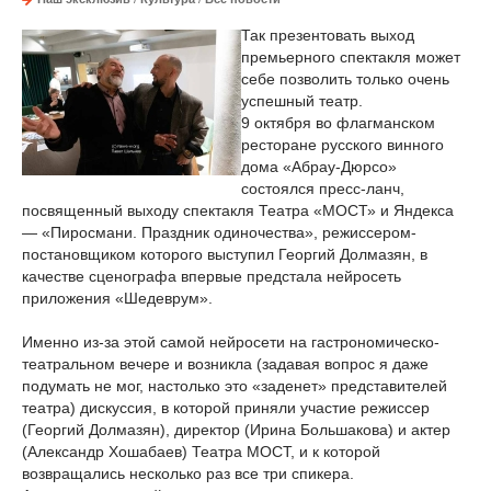
Так презентовать выход
премьерного спектакля может
себе позволить только очень
успешный театр.
9 октября во флагманском
ресторане русского винного
дома «Абрау-Дюрсо»
состоялся пресс-ланч,
посвященный выходу спектакля Театра «МОСТ» и Яндекса
— «Пиросмани. Праздник одиночества», режиссером-
постановщиком которого выступил Георгий Долмазян, в
качестве сценографа впервые предстала нейросеть
приложения «Шедеврум».
Именно из-за этой самой нейросети на гастрономическо-
театральном вечере и возникла (задавая вопрос я даже
подумать не мог, настолько это «заденет» представителей
театра) дискуссия, в которой приняли участие режиссер
(Георгий Долмазян), директор (Ирина Большакова) и актер
(Александр Хошабаев) Театра МОСТ, и к которой
возвращались несколько раз все три спикера.